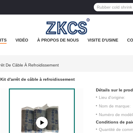
ITS
VIDÉO
À PROPOS DE NOUS
VISITE D'USINE
CO
rrêt De Câble À Refroidissement
Kit d'arrêt de câble à refroidissement
Détails sur le prod
Lieu d'origine:
Nom de marque:
Numéro de modèl
Conditions de pai
Quantité de com