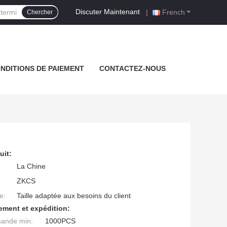
Discuter Maintenant
|
French
Chercher
NDITIONS DE PAIEMENT
CONTACTEZ-NOUS
uit:
La Chine
ZKCS
e:
Taille adaptée aux besoins du client
ement et expédition:
mande min:
1000PCS