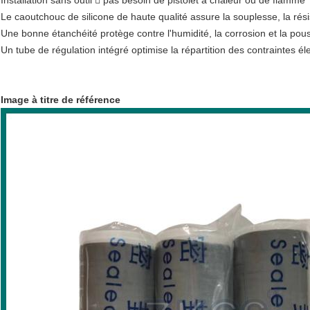
Installation sans outil  pas besoin de pistolet à chaleur ou de flamme
Le caoutchouc de silicone de haute qualité assure la souplesse, la ré
Une bonne étanchéité protège contre l'humidité, la corrosion et la pou
Un tube de régulation intégré optimise la répartition des contraintes él
Image à titre de référence