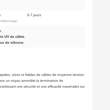
s
5-7 jours
ntillonnage:
e
,
nts UV de câble
,
uc de silicone
apides, sûres et fiables de câbles de moyenne tension,
 sur un noyau amovible.la terminaison de
arantissant une sécurité et une efficacité maximales sur