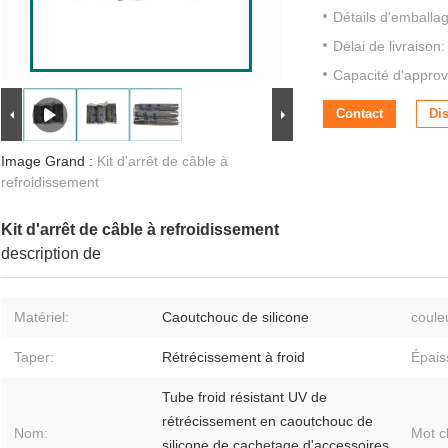
Détails d'emballa
Délai de livraison:
Capacité d'approv
Contact
Di
Image Grand :
Kit d'arrêt de câble à
refroidissement
Kit d'arrêt de câble à refroidissement
description de
Matériel:
Caoutchouc de silicone
coule
Taper:
Rétrécissement à froid
Épais
Tube froid résistant UV de
rétrécissement en caoutchouc de
Nom:
Mot c
silicone de cachetage d'accessoires