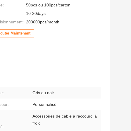
ge:
50pcs ou 100pcs/carton
10-20days
isionnement:
200000pcs/month
scuter Maintenant
ur:
Gris ou noir
seur:
Personnalisé
Accessoires de câble à raccourci à
froid
lé: