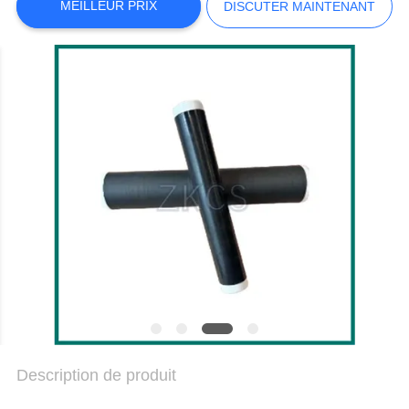
MEILLEUR PRIX
DISCUTER MAINTENANT
NOUS
NOUVELLES
LES
AFFAIRES
BLOGUER
PLAN
DU
SITE
Description de produit
POLITIQUE