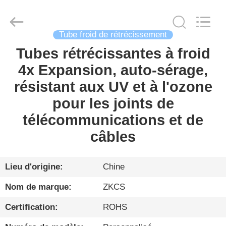
2026
HENGYANG
ZK
INDUSTRIAL
CO.,
LTD.
Tube froid de rétrécissement
All
Rights
Tubes rétrécissantes à froid
FIL
Reserved.
4x Expansion, auto-sérage,
D'ACIER
résistant aux UV et à l'ozone
À
pour les joints de
FAIBLE
télécommunications et de
TENEUR
câbles
EN
CARBONE
Lieu d'origine:
Chine
PRODUITS
Nom de marque:
ZKCS
Certification:
ROHS
VIDÉO