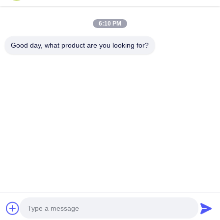
Résistant aux UV, à l'ozone, expansion 4x - Tube rétractable à
froid en silicone
6:10 PM
Tubes à refroidissement à froid en silicone pour l'étanchéité
des câbles électriques
Good day, what product are you looking for?
Catégories populaires
Tous
Tube Froid De 
Tube Froid De 
Rétrécissement
Rétrécissement 
D'EPDM
Tube Froid De 
Accessoires Froids 
Rétrécissement De 
De Câble De 
Silicone
Rétrécissement
Arrêt Froid De 
Évasion De Câble
Rétrécissement
Machine En 
Douille Protectrice
Expansion
Discuter Maintenant