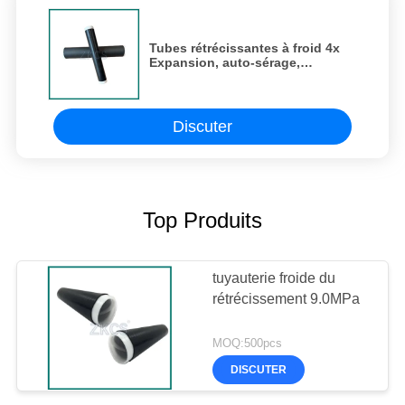
Tubes rétrécissantes à froid 4x
Expansion, auto-sérage,
résistant aux UV et à l'ozone pour
les joints de télécommunications
et de câbles
Discuter
Top Produits
tuyauterie froide du
rétrécissement 9.0MPa
MOQ:500pcs
DISCUTER