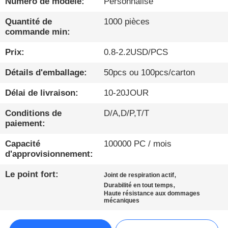
Numéro de modèle:
Personnalisé
À
Quantité de
1000 pièces
commande min:
PROPOS
Prix:
0.8-2.2USD/PCS
DE
NOUS
Détails d'emballage:
50pcs ou 100pcs/carton
Délai de livraison:
10-20JOUR
VISITE
Conditions de
D/A,D/P,T/T
D'USINE
paiement:
Capacité
100000 PC / mois
CONDITIONS
d'approvisionnement:
DE
Le point fort:
,
Joint de respiration actif
PAIEMENT
,
Durabilité en tout temps
Haute résistance aux dommages
mécaniques
CONTACTEZ-