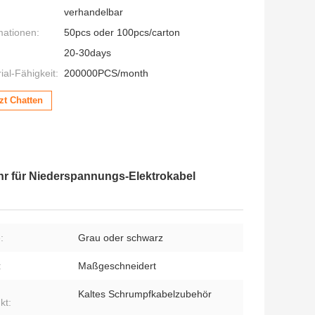
verhandelbar
mationen:
50pcs oder 100pcs/carton
20-30days
al-Fähigkeit:
200000PCS/month
zt Chatten
hr für Niederspannungs-Elektrokabel
:
Grau oder schwarz
:
Maßgeschneidert
Kaltes Schrumpfkabelzubehör
kt: