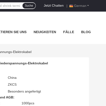
Jetzt Chatten
|
German
Suche
TIEREN SIE UNS
NEUIGKEITEN
FÄLLE
BLOG
annungs-Elektrokabel
Niederspannungs-Elektrokabel
China
ZKCS
Besonders angefertigt
and AGB:
:
1000pcs