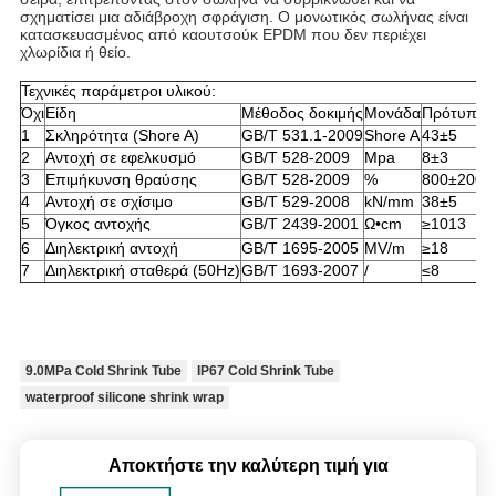
σχηματίσει μια αδιάβροχη σφράγιση. Ο μονωτικός σωλήνας είναι
κατασκευασμένος από καουτσούκ EPDM που δεν περιέχει
χλωρίδια ή θείο.
Τεχνικές παράμετροι υλικού:
Όχι
Είδη
Μέθοδος δοκιμής
Μονάδα
Πρότυπο δ
1
Σκληρότητα (Shore A)
GB/T 531.1-2009
Shore A
43±5
2
Αντοχή σε εφελκυσμό
GB/T 528-2009
Mpa
8±3
3
Επιμήκυνση θραύσης
GB/T 528-2009
%
800±200
4
Αντοχή σε σχίσιμο
GB/T 529-2008
kN/mm
38±5
5
Όγκος αντοχής
GB/T 2439-2001
Ω•cm
≥1013
6
Διηλεκτρική αντοχή
GB/T 1695-2005
MV/m
≥18
7
Διηλεκτρική σταθερά (50Hz)
GB/T 1693-2007
/
≤8
9.0MPa Cold Shrink Tube
IP67 Cold Shrink Tube
waterproof silicone shrink wrap
Αποκτήστε την καλύτερη τιμή για