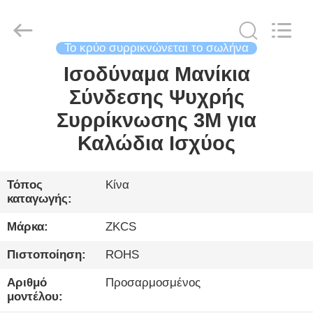
2026
HENGYANG
ZK
INDUSTRIAL
CO.,
LTD.
Το κρύο συρρικνώνεται το σωλήνα
All
Rights
Ισοδύναμα Μανίκια
ΣΠΊΤΙ
Reserved.
Σύνδεσης Ψυχρής
ΠΡΟΪΌΝΤΑ
Συρρίκνωσης 3M για
Καλώδια Ισχύος
ΒΊΝΤΕΟ
Τόπος
Κίνα
καταγωγής:
ΓΙΑ
ΕΜΆΣ
Μάρκα:
ZKCS
Πιστοποίηση:
ROHS
ΞΕΝΆΓΗΣΗ
Αριθμό
Προσαρμοσμένος
ΣΤΟ
μοντέλου: