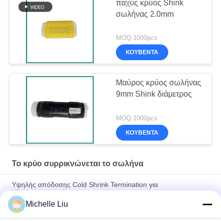
παχύς κρύος Shink
σωλήνας 2.0mm
MOQ:1000pcs
ΚΟΥΒΈΝΤΑ
Μαύρος κρύος σωλήνας
9mm Shink διάμετρος
MOQ:1000pcs
ΚΟΥΒΈΝΤΑ
Το κρύο συρρικνώνεται το σωλήνα
Υψηλής απόδοσης Cold Shrink Termination για
Ηλεκτρομηχανική
Michelle Liu
Ανθεκτικό στην υπεριώδη ακτινοβολία, ανθεκτικό στο όζον, 4x
διαστολή - Σωλήνας ψυχρής συρρίκνωσης σιλικόνης