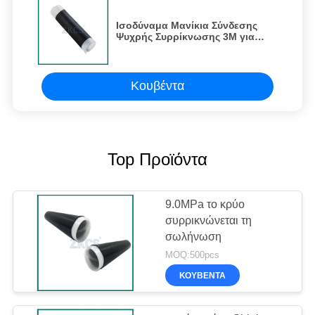
Ισοδύναμα Μανίκια Σύνδεσης
Ψυχρής Συρρίκνωσης 3M για
Καλώδια Ισχύος
Κουβέντα
Top Προϊόντα
9.0MPa το κρύο
συρρικνώνεται τη
σωλήνωση
MOQ:500pcs
ΚΟΥΒΈΝΤΑ