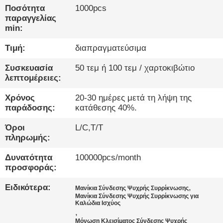
ΕΡΓΟΣΤΆΣΙΟ
Ποσότητα
1000pcs
παραγγελίας
min:
ΠΟΙΟΤΙΚΌΣ
Τιμή:
διαπραγματεύσιμα
ΈΛΕΓΧΟΣ
Συσκευασία
50 τεμ ή 100 τεμ / χαρτοκιβώτιο
λεπτομέρειες:
ΕΠΙΚΟΙΝΩΝΉΣΤΕ
ΜΑΖΊ
Χρόνος
20-30 ημέρες μετά τη λήψη της
παράδοσης:
κατάθεσης 40%.
ΜΑΣ
Όροι
L/C,T/T
πληρωμής:
ΕΙΔΉΣΕΙΣ
Δυνατότητα
100000pcs/month
προσφοράς:
ΥΠΟΘΈΣΕΙΣ
Ειδικότερα:
,
Μανίκια Σύνδεσης Ψυχρής Συρρίκνωσης
Μανίκια Σύνδεσης Ψυχρής Συρρίκνωσης για
Καλώδια Ισχύος
ΙΣΤΟΛΌΓΙΟ
,
Μόνωση Κλεισίματος Σύνδεσης Ψυχρής