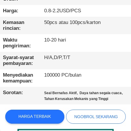
KONTROL
Harga:
0.8-2.2USD/PCS
KUALITAS
Kemasan
50pcs atau 100pcs/karton
rincian:
HUBUNGI
Waktu
10-20 hari
pengiriman:
KAMI
Syarat-syarat
H/A,D/P,T/T
pembayaran:
BERITA
Menyediakan
100000 PC/bulan
kemampuan:
KASUS
Sorotan:
,
,
Seal Bernafas Aktif
Daya tahan segala cuaca
Tahan Kerusakan Mekanis yang Tinggi
BLOG
HARGA TERBAIK
NGOBROL SEKARANG
SITEMAP