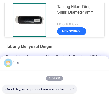
Tabung Hitam Dingin
Shink Diameter 9mm
MOQ:1000 pcs
MENGOBROL
Tabung Menyusut Dingin
Pengakhiran Penyusutan Dingin Berkinerja Tinggi untuk Teknik
Tenaga Listrik
Jim
Tahan UV, Tahan Ozon, Ekspansi 4x – Tabung Penyusut Dingin
Silikon
1:54 PM
Silicone Cold Shrinking Tubing untuk Power Cable Sealing
Good day, what product are you looking for?
Bad Request
Semua