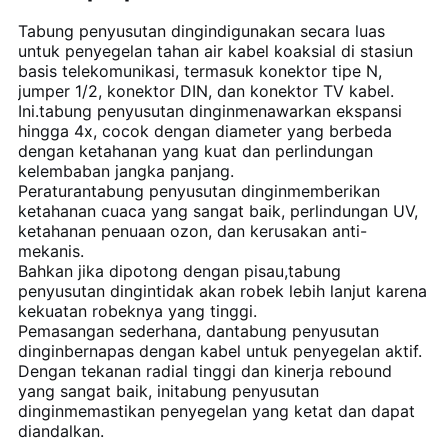
Tabung penyusutan dingin
digunakan secara luas
untuk penyegelan tahan air kabel koaksial di stasiun
basis telekomunikasi, termasuk konektor tipe N,
jumper 1/2, konektor DIN, dan konektor TV kabel.
Ini.
tabung penyusutan dingin
menawarkan ekspansi
hingga 4x, cocok dengan diameter yang berbeda
dengan ketahanan yang kuat dan perlindungan
kelembaban jangka panjang.
Peraturan
tabung penyusutan dingin
memberikan
ketahanan cuaca yang sangat baik, perlindungan UV,
ketahanan penuaan ozon, dan kerusakan anti-
mekanis.
Bahkan jika dipotong dengan pisau,
tabung
penyusutan dingin
tidak akan robek lebih lanjut karena
kekuatan robeknya yang tinggi.
Pemasangan sederhana, dan
tabung penyusutan
dingin
bernapas dengan kabel untuk penyegelan aktif.
Dengan tekanan radial tinggi dan kinerja rebound
yang sangat baik, ini
tabung penyusutan
dingin
memastikan penyegelan yang ketat dan dapat
diandalkan.