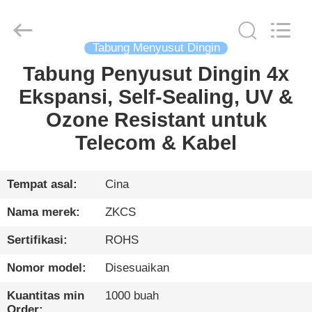
HENGYANG
ZK
INDUSTRIAL
CO.,
LTD.
All
Tabung Menyusut Dingin
Rights
Reserved.
Tabung Penyusut Dingin 4x
RUMAH
Ekspansi, Self-Sealing, UV &
PRODUK
Ozone Resistant untuk
Telecom & Kabel
VIDEO
Tempat asal:
Cina
TENTANG
Nama merek:
ZKCS
KITA
Sertifikasi:
ROHS
TUR
Nomor model:
Disesuaikan
PABRIK
Kuantitas min
1000 buah
Order: