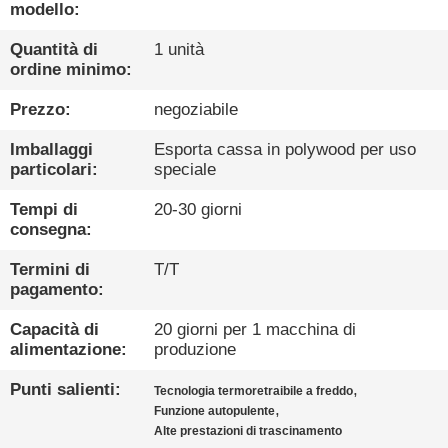
FABBRICA
modello:
Quantità di
1 unità
CONTROLLO
ordine minimo:
DI
Prezzo:
negoziabile
QUALITÀ
Imballaggi
Esporta cassa in polywood per uso
particolari:
speciale
CONTATTACI
Tempi di
20-30 giorni
consegna:
NOTIZIE
Termini di
T/T
pagamento:
CASI
Capacità di
20 giorni per 1 macchina di
alimentazione:
produzione
BLOG
Punti salienti:
,
Tecnologia termoretraibile a freddo
,
Funzione autopulente
Alte prestazioni di trascinamento