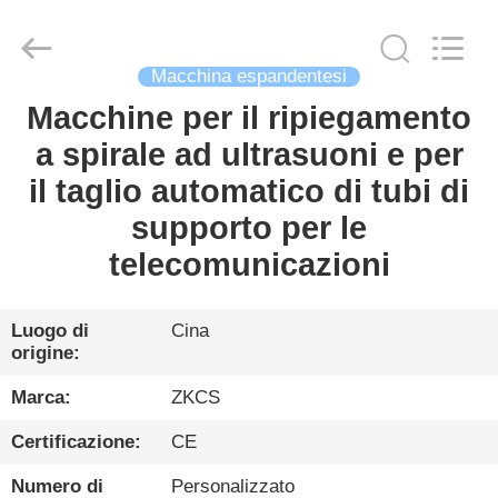
2026
HENGYANG
ZK
INDUSTRIAL
CO.,
LTD.
Macchina espandentesi
All
Rights
Macchine per il ripiegamento
CASA
Reserved.
a spirale ad ultrasuoni e per
PRODOTTI
il taglio automatico di tubi di
supporto per le
VIDEO
telecomunicazioni
CHI
Luogo di
Cina
origine:
SIAMO
Marca:
ZKCS
VISITA
Certificazione:
CE
ALLA
Numero di
Personalizzato