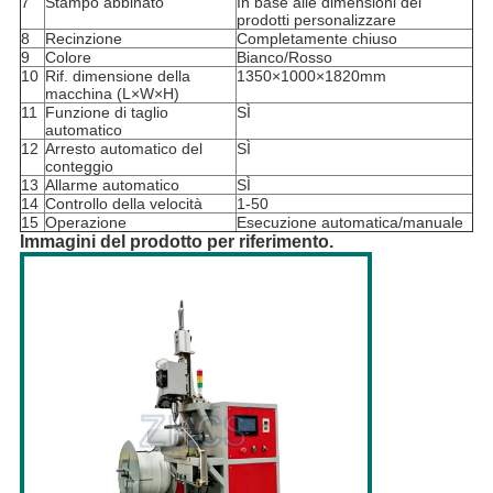
7
Stampo abbinato
In base alle dimensioni dei
prodotti personalizzare
8
Recinzione
Completamente chiuso
9
Colore
Bianco/Rosso
10
Rif. dimensione della
1350×1000×1820mm
macchina (L×W×H)
11
Funzione di taglio
SÌ
automatico
12
Arresto automatico del
SÌ
conteggio
13
Allarme automatico
SÌ
14
Controllo della velocità
1-50
15
Operazione
Esecuzione automatica/manuale
Immagini del prodotto per riferimento.