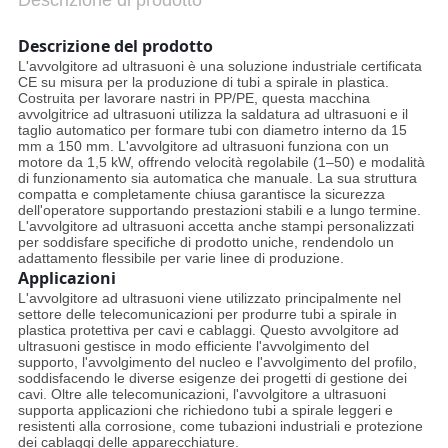
Descrizione di prodotto
Descrizione del prodotto
L'avvolgitore ad ultrasuoni è una soluzione industriale certificata
CE su misura per la produzione di tubi a spirale in plastica.
Costruita per lavorare nastri in PP/PE, questa macchina
avvolgitrice ad ultrasuoni utilizza la saldatura ad ultrasuoni e il
taglio automatico per formare tubi con diametro interno da 15
mm a 150 mm. L'avvolgitore ad ultrasuoni funziona con un
motore da 1,5 kW, offrendo velocità regolabile (1–50) e modalità
di funzionamento sia automatica che manuale. La sua struttura
compatta e completamente chiusa garantisce la sicurezza
dell'operatore supportando prestazioni stabili e a lungo termine.
L'avvolgitore ad ultrasuoni accetta anche stampi personalizzati
per soddisfare specifiche di prodotto uniche, rendendolo un
adattamento flessibile per varie linee di produzione.
Applicazioni
L'avvolgitore ad ultrasuoni viene utilizzato principalmente nel
settore delle telecomunicazioni per produrre tubi a spirale in
plastica protettiva per cavi e cablaggi. Questo avvolgitore ad
ultrasuoni gestisce in modo efficiente l'avvolgimento del
supporto, l'avvolgimento del nucleo e l'avvolgimento del profilo,
soddisfacendo le diverse esigenze dei progetti di gestione dei
cavi. Oltre alle telecomunicazioni, l'avvolgitore a ultrasuoni
supporta applicazioni che richiedono tubi a spirale leggeri e
resistenti alla corrosione, come tubazioni industriali e protezione
dei cablaggi delle apparecchiature.