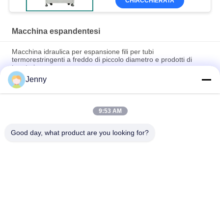
CHIACCHIERATA
Macchina espandentesi
Macchina idraulica per espansione fili per tubi
termorestringenti a freddo di piccolo diametro e prodotti di
tenuta in gomma
Jenny
Macchina di espansione tessile ad alta velocità e a risparmio
energetico
9:53 AM
Macchine per il ripiegamento a spirale ad ultrasuoni e per il
taglio automatico di tubi di supporto per le telecomunicazioni
Good day, what product are you looking for?
Categorie popolari
Tutti
Metropolitana 
Metropolitana 
Fredda Degli 
Fredda Degli 
Strizzacervelli
Strizzacervelli Di 
Metropolitana 
Accessori Freddi 
EPDM
Fredda Degli 
Del Cavo Degli 