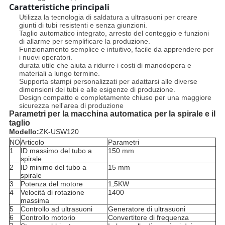
Caratteristiche principali
Utilizza la tecnologia di saldatura a ultrasuoni per creare
giunti di tubi resistenti e senza giunzioni.
Taglio automatico integrato, arresto del conteggio e funzioni
di allarme per semplificare la produzione.
Funzionamento semplice e intuitivo, facile da apprendere per
i nuovi operatori.
durata utile che aiuta a ridurre i costi di manodopera e
materiali a lungo termine.
Supporta stampi personalizzati per adattarsi alle diverse
dimensioni dei tubi e alle esigenze di produzione.
Design compatto e completamente chiuso per una maggiore
sicurezza nell'area di produzione
Parametri per la macchina automatica per la spirale e il
taglio
Modello:
ZK-USW120
NO
Articolo
Parametri
1
ID massimo del tubo a
150 mm
spirale
2
ID minimo del tubo a
15 mm
spirale
3
Potenza del motore
1,5KW
4
Velocità di rotazione
1400
massima
5
Controllo ad ultrasuoni
Generatore di ultrasuoni
6
Controllo motorio
Convertitore di frequenza