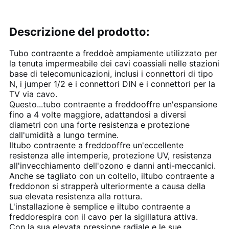
Descrizione del prodotto:
Tubo contraente a freddo
è ampiamente utilizzato per
la tenuta impermeabile dei cavi coassiali nelle stazioni
base di telecomunicazioni, inclusi i connettori di tipo
N, i jumper 1/2 e i connettori DIN e i connettori per la
TV via cavo.
Questo...
tubo contraente a freddo
offre un'espansione
fino a 4 volte maggiore, adattandosi a diversi
diametri con una forte resistenza e protezione
dall'umidità a lungo termine.
Il
tubo contraente a freddo
offre un'eccellente
resistenza alle intemperie, protezione UV, resistenza
all'invecchiamento dell'ozono e danni anti-meccanici.
Anche se tagliato con un coltello, il
tubo contraente a
freddo
non si strapperà ulteriormente a causa della
sua elevata resistenza alla rottura.
L'installazione è semplice e il
tubo contraente a
freddo
respira con il cavo per la sigillatura attiva.
Con la sua elevata pressione radiale e le sue