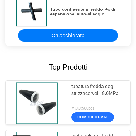
Tubo contraente a freddo ️ 4x di
espansione, auto-silaggio,
resistente agli UV e all'ozono per
giunti di telecomunicazioni e cavi
Chiacchierata
Top Prodotti
tubatura fredda degli
strizzacervelli 9.0MPa
MOQ:500pcs
CHIACCHIERATA
metropolitana fredda