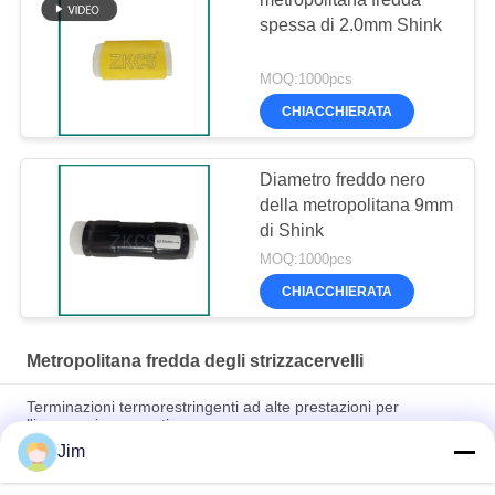
spessa di 2.0mm Shink
MOQ:1000pcs
CHIACCHIERATA
Diametro freddo nero
della metropolitana 9mm
di Shink
MOQ:1000pcs
CHIACCHIERATA
Metropolitana fredda degli strizzacervelli
Terminazioni termorestringenti ad alte prestazioni per
l'ingegneria energetica
Jim
Resistente ai raggi UV, all'ozono, espansione 4x – Tubo
termoretraibile in silicone