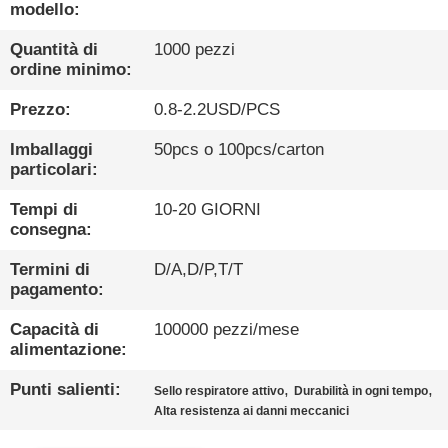
FABBRICA
modello:
Quantità di
1000 pezzi
CONTROLLO
ordine minimo:
DI
Prezzo:
0.8-2.2USD/PCS
QUALITÀ
Imballaggi
50pcs o 100pcs/carton
particolari:
CONTATTACI
Tempi di
10-20 GIORNI
consegna:
NOTIZIE
Termini di
D/A,D/P,T/T
pagamento:
CASI
Capacità di
100000 pezzi/mese
alimentazione:
BLOG
Punti salienti:
,
,
Sello respiratore attivo
Durabilità in ogni tempo
Alta resistenza ai danni meccanici