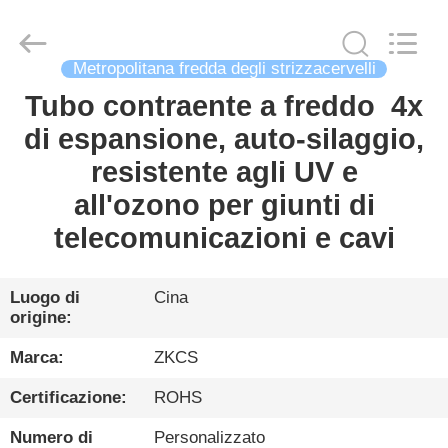
2026
HENGYANG
ZK
INDUSTRIAL
CO.,
LTD.
Metropolitana fredda degli strizzacervelli
All
Rights
Tubo contraente a freddo ️ 4x
CASA
Reserved.
di espansione, auto-silaggio,
PRODOTTI
resistente agli UV e
all'ozono per giunti di
VIDEO
telecomunicazioni e cavi
CHI
Luogo di
Cina
origine:
SIAMO
Marca:
ZKCS
VISITA
Certificazione:
ROHS
ALLA
Numero di
Personalizzato