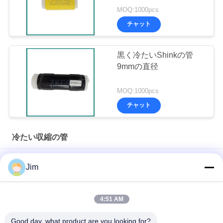
MOQ:1000pcs
チャット
黒く冷たいShinkの管
9mmの直径
MOQ:1000pcs
チャット
冷たい収縮の管
電力エンジニアリング向けの高性能常温収縮結線
Jim
耐紫外線性、耐オゾン性、4 倍拡張 - シリコーン常温収縮チュ
ーブ
4:51 AM
電源ケーブル密封用シリコン冷縮管
Good day, what product are you looking for?