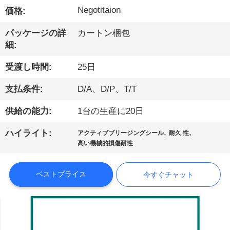
Negotitaion
価格:
た
ち
パッケージの詳
カートン梱包
細:
に
受渡し時間:
25日
つ
支払条件:
D/A、D/P、T/T
い
供給の能力:
1台の生産に20日
て
,
,
ハイライト:
アクティブブリージングシール
耐久 性
高い機械的損傷耐性
工
場
ベストプライス
今すぐチャット
見
学