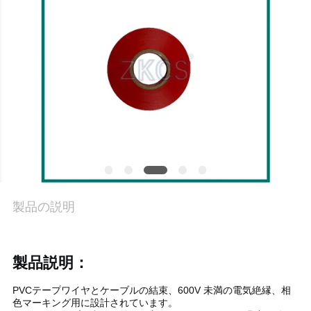
品
質
管
理
お
問
製品の説明
い
合
製品説明：
わ
PVCテープ
ワイヤとケーブルの結束、600V 未満の電気絶縁、相
せ
色マーキング用に設計されています。