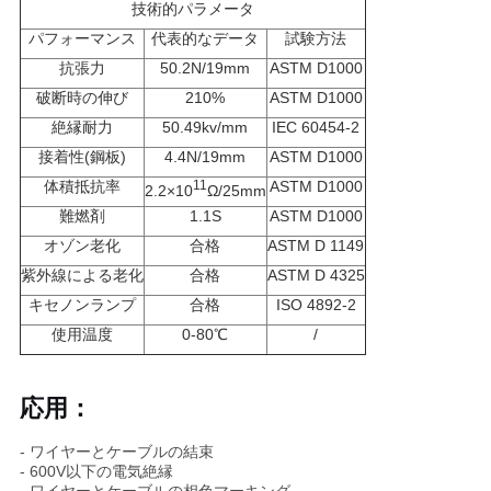
技術的パラメータ
パフォーマンス
代表的なデータ
試験方法
地
抗張力
50.2N/19mm
ASTM D1000
図
破断時の伸び
210%
ASTM D1000
絶縁耐力
50.49kv/mm
IEC 60454-2
接着性(鋼板)
4.4N/19mm
ASTM D1000
プ
体積抵抗率
11
ASTM D1000
2.2×10
Ω/25mm
ラ
難燃剤
1.1S
ASTM D1000
オゾン老化
合格
ASTM D 1149
イ
紫外線による老化
合格
ASTM D 4325
バ
キセノンランプ
合格
ISO 4892-2
使用温度
0-80
℃
/
シ
ー
応用：
ポ
- ワイヤーとケーブルの結束
- 600V以下の電気絶縁
リ