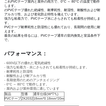
これ
PVCテープ
屋内と屋外の両方で、0°C ～ 80°C の温度で動作
します。
の
PVCテープ
優れた絶縁性、耐摩耗性、耐湿性、耐酸性および耐
ニ
アルカリ性、および老化防止特性を備えています。
強力な粘着力で、
PVCテープ
水にさらされても粘着性が持続しま
ュ
す。
PVCテープ
耐摩耗性と防湿性にも優れており、長期間の使用に耐
ー
えます。
最良の結果を得るには、
PVCテープ
通常の室内換気と室温条件下
ス
で。
パフォーマンス：
事
- 600V以下の優れた電気絶縁性
件
- 強力な粘着力 - 水にさらされても粘着性が持続します。
- 耐摩耗性と防湿性
- 耐酸性および耐アルカリ性
- 長期使用のためのアンチエイジング
ブ
- 0°C ～ 80°C で動作します。
- 屋内および屋外環境に適しています
ロ
製品
型番
通常仕様(W*T*L)
PVCテープ
ZK2032
18mm*0.18mm*20m
グ