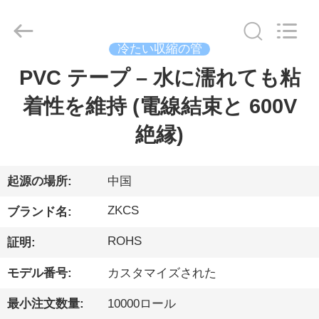
ー.
Copyright
©
2021
-
冷たい収縮の管
2026
HENGYANG
ZK
PVC テープ – 水に濡れても粘
家
INDUSTRIAL
CO.,
LTD.
着性を維持 (電線結束と 600V
All
Rights
製
Reserved.
絶縁)
品
起源の場所:
中国
ビ
ZKCS
ブランド名:
デ
ROHS
証明:
オ
モデル番号:
カスタマイズされた
最小注文数量:
10000ロール
私