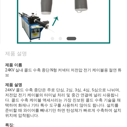
질
관
리
문
의
제품 설명
하
제품 이름
24KV 실내 콜드 수축 종단 N형 커넥터 저전압 전기 케이블용 절연 튜
기
브
제품 설명
24KV 콜드 수축 종단은 주로 단심, 2심, 3심, 4심, 5심으로 나뉘며,
뉴
저전압 전기 케이블의 터미널 처리 및 중간 연결에 널리 사용됩니
다. 콜드 수축 케이블 액세서리는 가장 진보된 콜드 수축 기술을 채
택하여 화재나 기타 특수 도구를 사용하지 않아도 됩니다. 설치를
스
준비할 때 와이어를 빼내기만 하면 탄성체가 빠르게 수축하여 설치
위치에 압착됩니다.
특징: