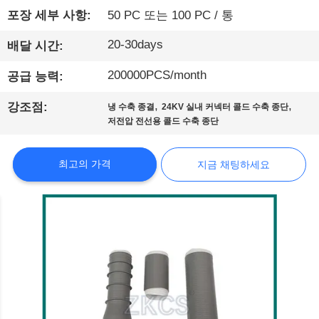
포장 세부 사항:
50 PC 또는 100 PC / 통
리
20-30days
에
배달 시간:
대
200000PCS/month
공급 능력:
해
,
,
강조점:
냉 수축 종결
24KV 실내 커넥터 콜드 수축 종단
저전압 전선용 콜드 수축 종단
공
최고의 가격
지금 채팅하세요
장
견
학
품