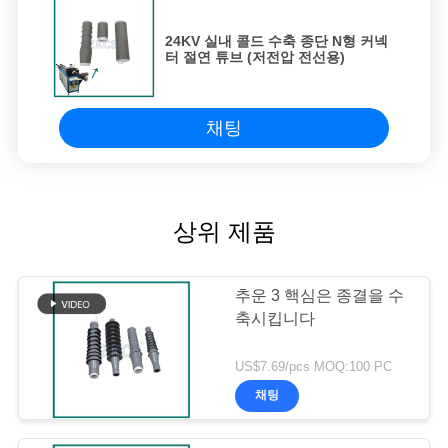
24KV 실내 콜드 수축 종단 N형 커넥
터 절연 튜브 (저전압 전선용)
채팅
상위 제품
추운 3 핵심은 종결을 수
축시킵니다
US$7.69/pcs MOQ:100 PC
채팅