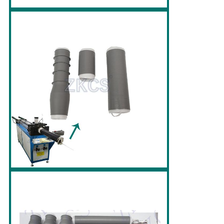
개
인
정
보
보
호
정
책