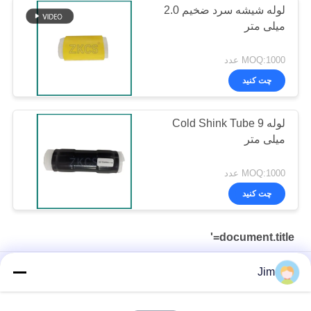
لوله شیشه سرد ضخیم 2.0
میلی متر
MOQ:1000 عدد
چت کنید
لوله Cold Shink Tube 9
میلی متر
MOQ:1000 عدد
چت کنید
document.title='
خاتمه جمع شدگی سرد با کارایی بالا برای مهندسی برق
Jim
مقاوم در برابر اشعه ماوراء بنفش، مقاوم در برابر ازن، انبساط 4
برابری - لوله سیلیکونی سرد شرینک