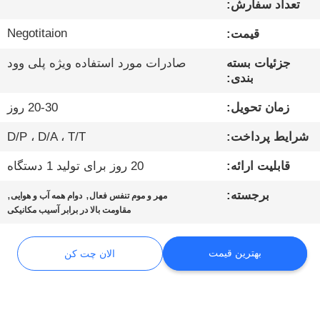
تعداد سفارش:
تور
کارخانه
Negotitaion
قیمت:
جزئیات بسته
صادرات مورد استفاده ویژه پلی وود
کنترل
بندی:
کیفیت
زمان تحویل:
20-30 روز
شرایط پرداخت:
D/P ، D/A ، T/T
تماس
قابلیت ارائه:
20 روز برای تولید 1 دستگاه
با
,
,
ما
برجسته:
مهر و موم تنفس فعال
دوام همه آب و هوایی
مقاومت بالا در برابر آسیب مکانیکی
اخبار
بهترین قیمت
الان چت کن
موارد