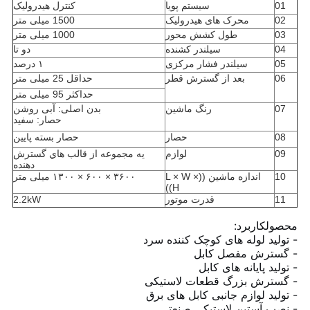
01
سیستم پویا
کنترل هیدرولیک
02
محرک های هیدرولیک
1500 میلی متر
03
طول کشش محور
1000 میلی متر
04
سیلندر کشنده
دو تا
05
سیلندر فشار مرکزی
۱ درصد
06
بعد از گسترش قطر
حداقل 25 میلی متر
حداکثر 95 میلی متر
07
رنگ ماشین
بدن اصلی: آبی روشن
حصار: سفيد
08
حصار
حصار بسته پایین
09
لوازم
يه مجموعه از قالب هاي گسترش
دهنده
10
اندازه ماشین ((L × W ×
۳۶۰۰ × ۶۰۰ × ۱۳۰۰ میلی متر
H))
11
قدرت موتور
2.2kW
محصول
کاربرد:
- تولید لوله های کوچک کننده سرد
- گسترش مفصل کابل
- تولید پایانه های کابل
- گسترش بزرگ قطعات لاستیکی
- تولید لوازم جانبی کابل های برق
- نصب آستین لاستیکی صنعتی