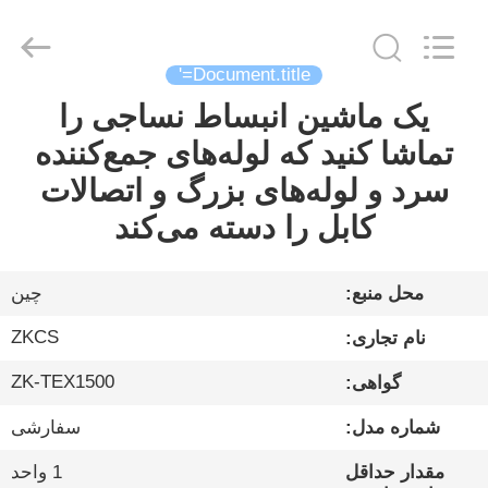
ZK
INDUSTRIAL
CO.,
LTD.
All
Document.title='
Rights
Reserved.
یک ماشین انبساط نساجی را
صفحه
تماشا کنید که لوله‌های جمع‌کننده
اصلی
سرد و لوله‌های بزرگ و اتصالات
محصولات
کابل را دسته می‌کند
ویدیوها
محل منبع:
چین
ZKCS
نام تجاری:
در
ZK-TEX1500
گواهی:
مورد
شماره مدل:
سفارشی
ما
مقدار حداقل
1 واحد