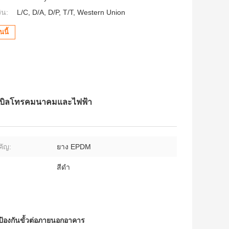
ิน:
L/C, D/A, D/P, T/T, Western Union
นี้
เคเบิลโทรคมนาคมและไฟฟ้า
ัญ:
ยาง EPDM
สีดำ
ป้องกันขั้วต่อภายนอกอาคาร