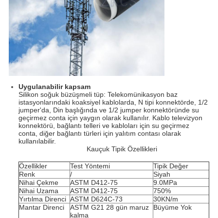
Uygulanabilir kapsam
Silikon soğuk büzüşmeli tüp: Telekomünikasyon baz
istasyonlarındaki koaksiyel kablolarda, N tipi konnektörde, 1/2
jumper'da, Din başlığında ve 1/2 jumper konnektöründe su
geçirmez conta için yaygın olarak kullanılır. Kablo televizyon
konnektörü, bağlantı telleri ve kabloları için su geçirmez
conta, diğer bağlantı türleri için yalıtım contası olarak
kullanılabilir.
Kauçuk Tipik Özellikleri
Özellikler
Test Yöntemi
Tipik Değer
Renk
/
Siyah
Nihai Çekme
ASTM D412-75
9.0MPa
Nihai Uzama
ASTM D412-75
750%
Yırtılma Direnci
ASTM D624C-73
30KN/m
Mantar Direnci
ASTM G21 28 gün maruz
Büyüme Yok
kalma