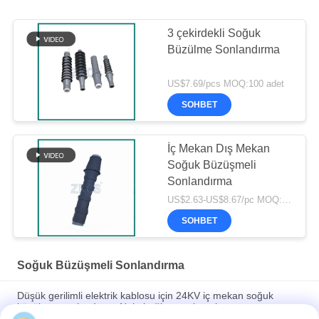
3 çekirdekli Soğuk
Büzülme Sonlandırma
US$7.69/pcs MOQ:100 adet
SOHBET
İç Mekan Dış Mekan
Soğuk Büzüşmeli
Sonlandırma
US$2.63-US$8.67/pc MOQ:300 adet
SOHBET
Soğuk Büzüşmeli Sonlandırma
Düşük gerilimli elektrik kablosu için 24KV iç mekan soğuk
küçültme sonlandırma N tip bağlantı yalıtım borusu