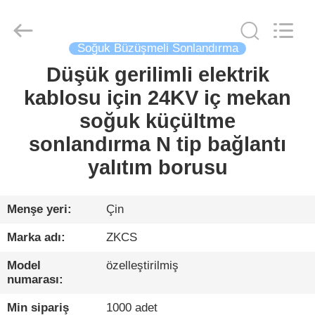
HENGYANG
ZK
INDUSTRIAL
CO.,
LTD.
All
Soğuk Büzüşmeli Sonlandırma
Rights
Reserved.
Düşük gerilimli elektrik
EV
kablosu için 24KV iç mekan
ÜRÜNLER
soğuk küçültme
sonlandırma N tip bağlantı
VIDEOLAR
yalıtım borusu
HAKKIMIZDA
Menşe yeri:
Çin
Marka adı:
ZKCS
FABRIKA
Model
özelleştirilmiş
TURU
numarası:
Min sipariş
1000 adet