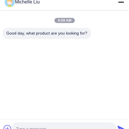
Michelle Liu
Kesintisiz Genişleme Kendi kendini temizleyen Soğuk
büzüşmeli sonlandırma
4:59 AM
Soğuk Büzüşmeli Sonlandırma: Güvenli ve Güvenilir Kablo
Bağlantıları için Gizli Sos!
Good day, what product are you looking for?
Popüler Kategoriler
Tüm
Soğuk Büzüşmeli 
EPDM Soğuk 
Boru
Büzüşmeli Tüp
Silikon Soğuk 
Soğuk Büzüşmeli 
Büzüşmeli Tüp
Kablo Aksesuarları
Soğuk Büzüşmeli 
Kablo Kırılması
Sonlandırma
Koruyucu Kılıf
Genişletme Makinesi