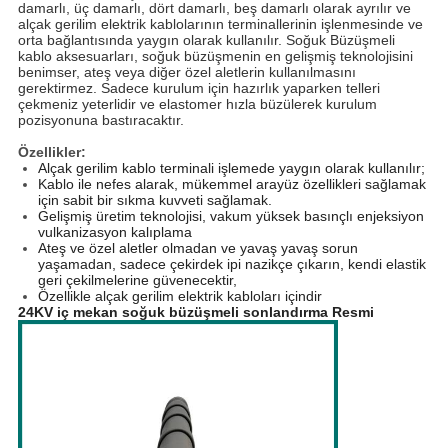
damarlı, üç damarlı, dört damarlı, beş damarlı olarak ayrılır ve
alçak gerilim elektrik kablolarının terminallerinin işlenmesinde ve
orta bağlantısında yaygın olarak kullanılır. Soğuk Büzüşmeli
kablo aksesuarları, soğuk büzüşmenin en gelişmiş teknolojisini
benimser, ateş veya diğer özel aletlerin kullanılmasını
gerektirmez. Sadece kurulum için hazırlık yaparken telleri
çekmeniz yeterlidir ve elastomer hızla büzülerek kurulum
pozisyonuna bastıracaktır.
Özellikler:
Alçak gerilim kablo terminali işlemede yaygın olarak kullanılır;
Kablo ile nefes alarak, mükemmel arayüz özellikleri sağlamak
için sabit bir sıkma kuvveti sağlamak.
Gelişmiş üretim teknolojisi, vakum yüksek basınçlı enjeksiyon
vulkanizasyon kalıplama
Ateş ve özel aletler olmadan ve yavaş yavaş sorun
yaşamadan, sadece çekirdek ipi nazikçe çıkarın, kendi elastik
geri çekilmelerine güvenecektir,
Özellikle alçak gerilim elektrik kabloları içindir
24KV iç mekan soğuk büzüşmeli sonlandırma Resmi