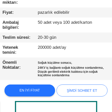
KALITE
miktarı:
KONTROL
Fiyat:
pazarlık edilebilir
Ambalaj
50 adet veya 100 adet/karton
BIZE
bilgileri:
ULAŞIN
Teslim süresi:
20-30 gün
Yetenek
200000 adet/ay
HABERLER
temini:
Önemli
,
DURUMLAR
Soğuk küçülme sonucu
Noktalar:
,
24KV iç bağlantı soğuk küçültme sonlandırma
Düşük gerilimli elektrik kablosu için soğuk
küçültme sonlandırma
BLOG
EN IYI FIYAT
ŞIMDI SOHBET ET
SITE
HARITASI