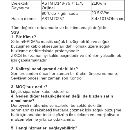
Dielektrik
ASTM D149-75 @1.75
21KV/m
Dayanımı
Orijinal
20.5KV/m
90℃'de 7 gün suda
Hacim direnci
ASTM D257
3.4×1015Ohm.cm
Tüm değerler ortalamadır ve belirtim amaçlı değildir.
SSS
1. Biz Kimiz?
Silikon/EPDM/iç mastik soğuk büzüşmeli tüp ve soğuk
büzüşmeli kablo aksesuarları dahil olmak üzere soğuk
büzüşme endüstrisinde profesyoneliz.
ZKCS her zaman iyi kalite peşindedir ve ürünleri yükseltmek
için çabalamaktadır.
2. Kaliteyi nasıl garanti edebiliriz?
Seri üretimden önce her zaman bir üretim öncesi numune;
Sevkiyat öncesi her zaman son Kontrol;
3. MOQ'nuz nedir?
küçük siparişleri kabul edebiliriz
4. Neden diğer tedarikçilerden değil de bizden satın
almalısınız?
Deneyimli mühendis ve işçilerle, bu sektördeki tüm
sorunlarınızı rekabetçi fiyatlarla çözmek için soğuk büzüşme
hattı için anahtar teslimi çözüm ile telekom ve enerji altyapı
malzemelerine yıllarca odaklanma.
5. Hangi hizmetleri sağlayabiliriz?