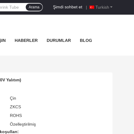
Şimdi sohbet et
|
Turkish
Arama
ŞIN
HABERLER
DURUMLAR
BLOG
0V Yalıtım)
Çin
ZKCS
ROHS
Özelleştirilmiş
koşulları: