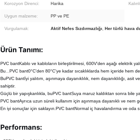
Korozyon Direnci:
Harika
Kalınl
Uygun malzeme:
PP ve PE
Vurgulamak:
Aktif Nefes Sızdırmazlığı
,
Her türlü hava d
Ürün Tanımı:
PVC bant
Kablo ve kabloların birleştirilmesi, 600V'den aşağı elektrik yal
Bu...
PVC bant
0°C'den 80°C'ye kadar sıcaklıklarda hem içeride hem de d
Bu
PVC bant
İyi yalıtım, aşınmaya dayanıklılık, nem dayanıklılığı, asit v
sahiptir.
Güçlü bir yapışkanlıkla, bu
PVC bant
Suya maruz kaldıktan sonra bile ya
PVC bant
Ayrıca uzun süreli kullanım için aşınmaya dayanıklı ve nem 
En iyi sonuçlar için saklayın.
PVC bant
Normal iç havalandırma ve oda sı
Performans: