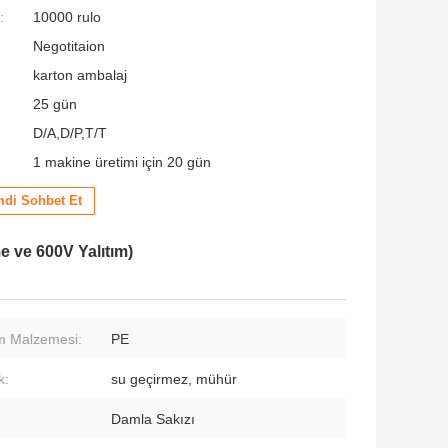
:
10000 rulo
Negotitaion
karton ambalaj
25 gün
D/A,D/P,T/T
1 makine üretimi için 20 gün
mdi Sohbet Et
 ve 600V Yalıtım)
ım Malzemesi:
PE
k:
su geçirmez, mühür
Damla Sakızı