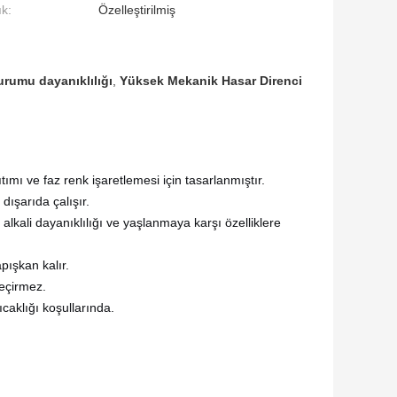
ık:
Özelleştirilmiş
urumu dayanıklılığı
,
Yüksek Mekanik Hasar Direnci
ıtımı ve faz renk işaretlemesi için tasarlanmıştır.
ışarıda çalışır.
e alkali dayanıklılığı ve yaşlanmaya karşı özelliklere
pışkan kalır.
geçirmez.
caklığı koşullarında.