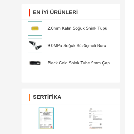
EN IYI ÜRÜNLERI
2.0mm Kalın Soğuk Shink Tüpü
9.0MPa Soğuk Büzüşmeli Boru
Black Cold Shink Tube 9mm Çap
SERTIFIKA