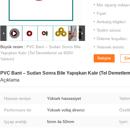
Min sipariş miktarı
Fiyat:
Ambalaj bilgileri:
Teslim süresi:
Ödeme koşulları:
Büyük resim :
PVC Bant – Sudan Sonra Bile
Yetenek temini:
Yapışkan Kalır (Tel Demetleme ve 600V
İletişim
Şi
Yalıtım)
PVC Bant – Sudan Sonra Bile Yapışkan Kalır (Tel Demetleme
Açıklama
Hassas seviye:
Yüksek hassasiyet
Yalıt
Performans bir:
Yüksek voltaj direnci
Özelli
İççap aralığı:
5mm ila 50mm
İçeri: