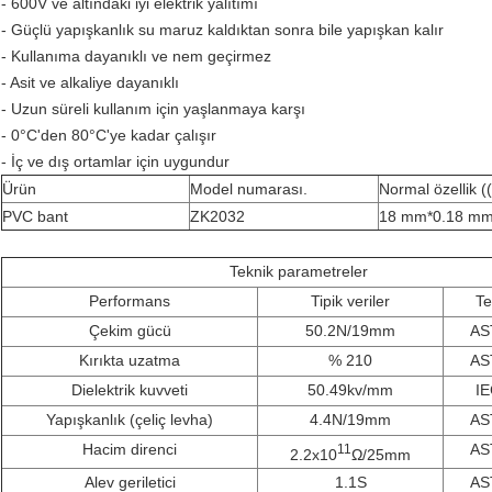
- 600V ve altındaki iyi elektrik yalıtımı
- Güçlü yapışkanlık su maruz kaldıktan sonra bile yapışkan kalır
- Kullanıma dayanıklı ve nem geçirmez
- Asit ve alkaliye dayanıklı
- Uzun süreli kullanım için yaşlanmaya karşı
- 0°C'den 80°C'ye kadar çalışır
- İç ve dış ortamlar için uygundur
Ürün
Model numarası.
Normal özellik (
PVC bant
ZK2032
18 mm*0.18 m
Teknik parametreler
Performans
Tipik veriler
Te
Çekim gücü
50.2N/19mm
AS
Kırıkta uzatma
% 210
AS
Dielektrik kuvveti
50.49kv/mm
IE
Yapışkanlık (çeliç levha)
4.4N/19mm
AS
Hacim direnci
AS
11
2.2x10
Ω/25mm
Alev geriletici
1.1S
AS