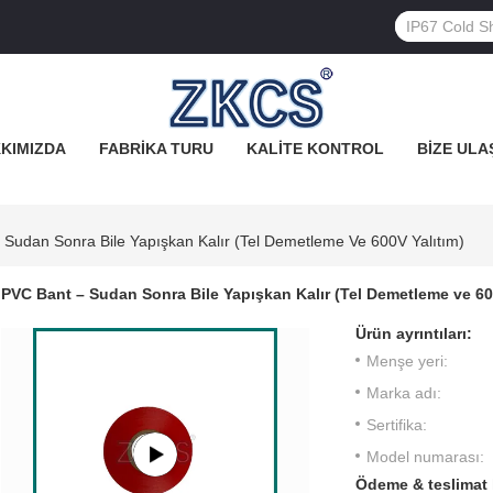
KIMIZDA
FABRIKA TURU
KALITE KONTROL
BIZE ULA
 Sudan Sonra Bile Yapışkan Kalır (Tel Demetleme Ve 600V Yalıtım)
PVC Bant – Sudan Sonra Bile Yapışkan Kalır (Tel Demetleme ve 60
Ürün ayrıntıları:
Menşe yeri:
Marka adı:
Sertifika:
Model numarası:
Ödeme & teslimat 