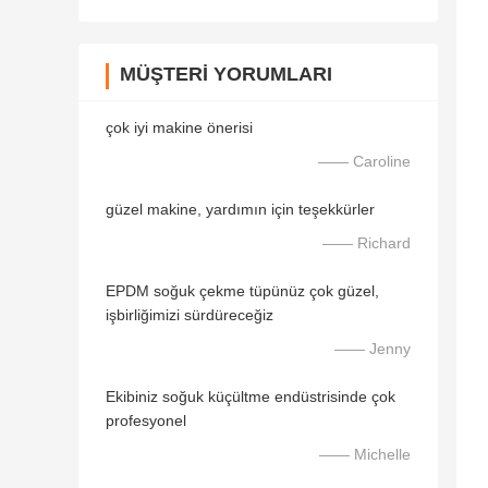
MÜŞTERI YORUMLARI
çok iyi makine önerisi
—— Caroline
güzel makine, yardımın için teşekkürler
—— Richard
EPDM soğuk çekme tüpünüz çok güzel,
işbirliğimizi sürdüreceğiz
—— Jenny
Ekibiniz soğuk küçültme endüstrisinde çok
profesyonel
—— Michelle