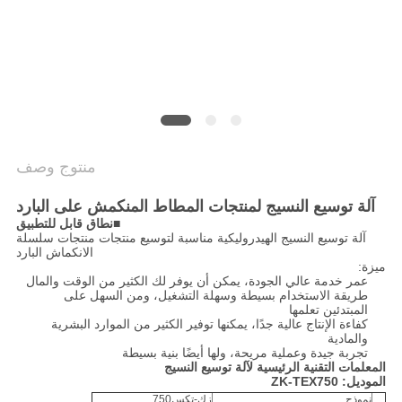
خريطة
الموقع
سياسة
الخصوصية
منتوج وصف
آلة توسيع النسيج لمنتجات المطاط المنكمش على البارد
■نطاق قابل للتطبيق
آلة توسيع النسيج الهيدروليكية مناسبة لتوسيع منتجات منتجات سلسلة
الانكماش البارد
ميزة:
عمر خدمة عالي الجودة، يمكن أن يوفر لك الكثير من الوقت والمال
طريقة الاستخدام بسيطة وسهلة التشغيل، ومن السهل على
المبتدئين تعلمها
كفاءة الإنتاج عالية جدًا، يمكنها توفير الكثير من الموارد البشرية
والمادية
تجربة جيدة وعملية مريحة، ولها أيضًا بنية بسيطة
المعلمات التقنية الرئيسية لآلة توسيع النسيج
الموديل: ZK-TEX750
نموذج
زك-تكس750