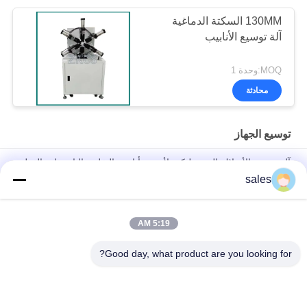
130MM السكتة الدماغية
آلة توسيع الأنابيب
MOQ:وحدة 1
محادثة
توسيع الجهاز
آلة توسيع الأسلاك الهيدروليكية لأجهزة أنابيب التقلص البارد ذات القطر
الصغير ومنتجات الختم المطاطي
sales
آلة توسيع النسيج عالية السرعة لتوفير الطاقة
5:19 AM
آلة اللف الحلزوني بالموجات فوق الصوتية والقطع الأوتوماتيكي لأنابيب
دعم الاتصالات
Good day, what product are you looking for?
فئات شعبية
جميع