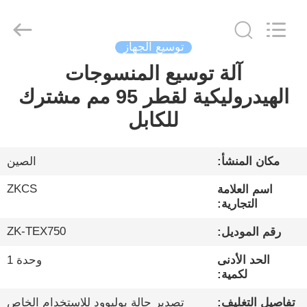
HENGYANG
ZK
INDUSTRIAL
CO.,
LTD.
All
توسيع الجهاز
Rights
Reserved.
آلة توسيع المنسوجات
بيت
الهيدروليكية لقطر 95 مم مشترك
منتجات
للكابل
فيديوهات
مكان المنشأ:
الصين
ZKCS
اسم العلامة
معلومات
التجارية:
عنا
ZK-TEX750
رقم الموديل:
الحد الأدنى
وحدة 1
جولة
لكمية:
في
تفاصيل التغليف:
تصدير حالة بوليوود للاستخدام الخاص