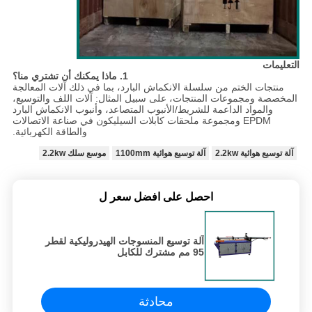
التعليمات
1. ماذا يمكنك أن تشتري منا؟
منتجات الختم من سلسلة الانكماش البارد، بما في ذلك آلات المعالجة
المخصصة ومجموعات المنتجات، على سبيل المثال: آلات اللف والتوسيع،
والمواد الداعمة للشريط/الأنبوب المتصاعد، وأنبوب الانكماش البارد
EPDM ومجموعة ملحقات كابلات السيليكون في صناعة الاتصالات
والطاقة الكهربائية.
آلة توسيع هوائية 2.2kw
آلة توسيع هوائية 1100mm
موسع سلك 2.2kw
احصل على افضل سعر ل
آلة توسيع المنسوجات الهيدروليكية لقطر
95 مم مشترك للكابل
محادثة