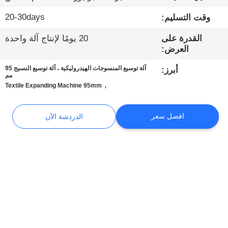
المصنع
20-30days
وقت التسليم:
ضبط
القدرة على
20 يومًا لإنتاج آلة واحدة
العرض:
الجودة
آلة توسيع المنسوجات الهيدروليكية ، آلة توسيع النسيج 95
أبرز:
مم
,
Textile Expanding Machine 95mm
اتصل
بنا
افضل سعر
الدردشة الآن
أخبار
القضايا
مدونة