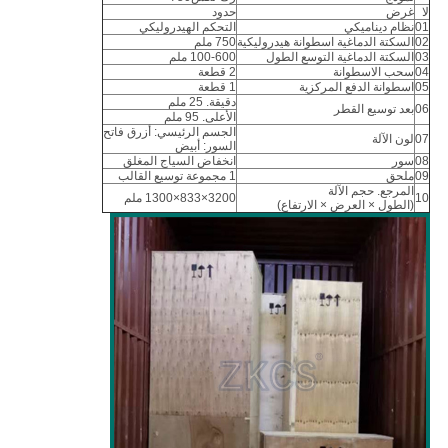
لا
غرض
حدود
01
نظام ديناميكي
التحكم الهيدروليكي
02
السكتة الدماغية اسطوانة هيدروليكية
750 ملم
03
السكتة الدماغية التوسع الطول
100-600 ملم
04
سحب الاسطوانة
2 قطعة
05
اسطوانة الدفع المركزية
1 قطعة
دقيقة. 25 ملم
06
بعد توسيع القطر
الأعلى. 95 ملم
الجسم الرئيسي: أزرق فاتح
07
لون الآلة
السور: أبيض
08
سور
انخفاض السياج المغلق
09
ملحق
1 مجموعة توسيع القالب
المرجع. حجم الآلة
10
3200×833×1300 ملم
(الطول × العرض × الارتفاع)