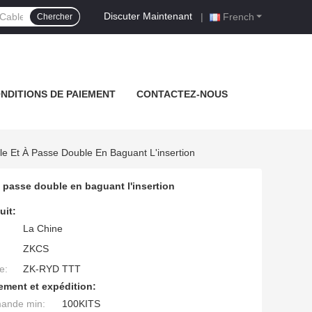
Discuter Maintenant
|
French
Chercher
NDITIONS DE PAIEMENT
CONTACTEZ-NOUS
le Et À Passe Double En Baguant L'insertion
 passe double en baguant l'insertion
uit:
La Chine
ZKCS
e:
ZK-RYD TTT
ement et expédition:
mande min:
100KITS