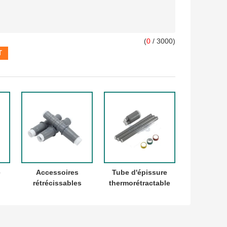
(
0
/ 3000)
e
Accessoires
Tube d'épissure
rétrécissables
thermorétractable
à
froids résistants
étanche pour
UV de câble
extérieur haute
KV
scellant le
tension
caoutchouc de