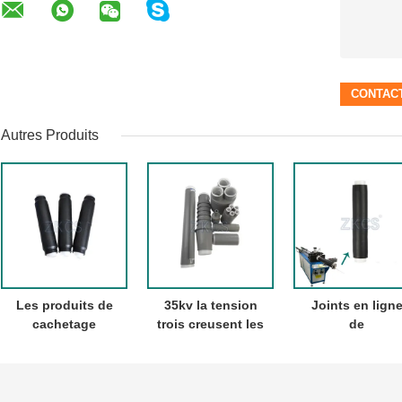
Autres Produits
Les produits de
35kv la tension
Joints en lign
cachetage
trois creusent les
de
noircissent la
kits extérieurs de
rétrécissement 
connexion
Resisitance
froid extérieur
commune de
d'accessoires
pour câbles 22
cable électrique
froids UV de
et 35KV