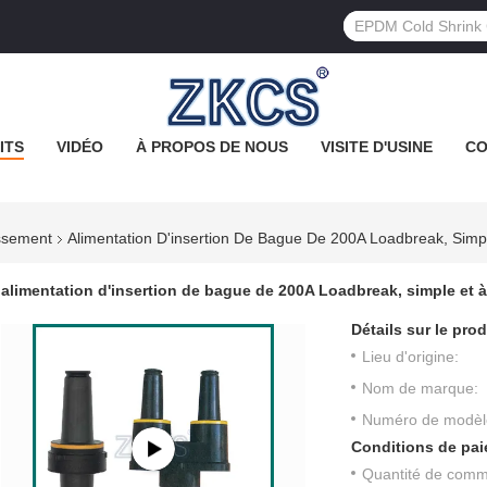
ITS
VIDÉO
À PROPOS DE NOUS
VISITE D'USINE
CO
issement
Alimentation D'insertion De Bague De 200A Loadbreak, Simp
alimentation d'insertion de bague de 200A Loadbreak, simple et à
Détails sur le prod
Lieu d'origine:
Nom de marque:
Numéro de modèl
Conditions de pai
Quantité de com