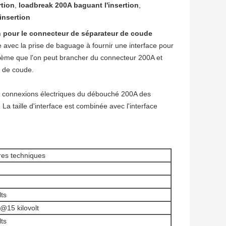
rtion
,
loadbreak 200A baguant l'insertion
,
insertion
n pour le connecteur de séparateur de coude
 avec la prise de baguage à fournir une interface pour
tème que l'on peut brancher du connecteur 200A et
r de coude.
s les connexions électriques du débouché 200A des
a taille d'interface est combinée avec l'interface
es techniques
lts
15 kilovolt
lts