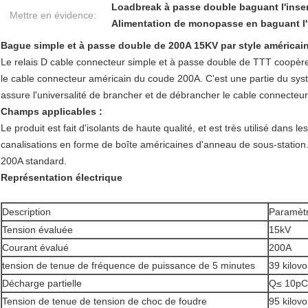
Loadbreak à passe double baguant l'inse
Mettre en évidence:
Alimentation de monopasse en baguant l'
Bague simple et à passe double de 200A 15KV par style américai
Le relais D cable connecteur simple et à passe double de TTT coopère
le cable connecteur américain du coude 200A. C'est une partie du sys
assure l'universalité de brancher et de débrancher le cable connecteu
Champs applicables :
Le produit est fait d'isolants de haute qualité, et est très utilisé dan
canalisations en forme de boîte américaines d'anneau de sous-station. L
200A standard.
Représentation électrique
Description
Paramètr
Tension évaluée
15kV
Courant évalué
200A
tension de tenue de fréquence de puissance de 5 minutes
39 kilovo
Décharge partielle
Q≤ 10pC@
Tension de tenue de tension de choc de foudre
95 kilovo