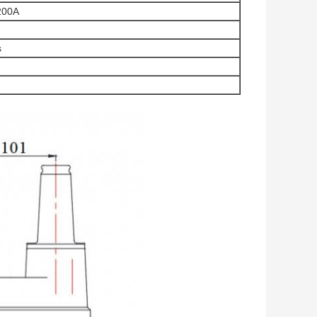
200A
s