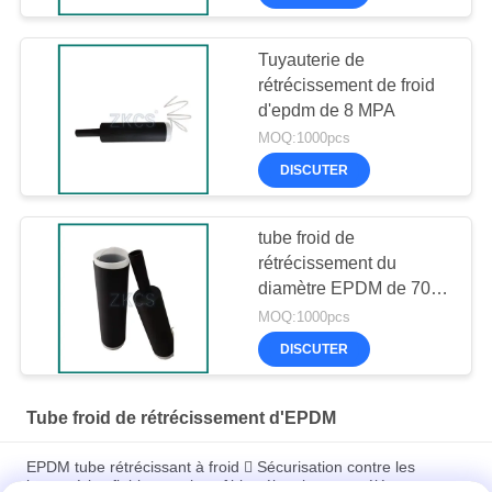
Tuyauterie de
rétrécissement de froid
d'epdm de 8 MPA
MOQ:1000pcs
DISCUTER
tube froid de
rétrécissement du
diamètre EPDM de 70-
600mm
MOQ:1000pcs
DISCUTER
Tube froid de rétrécissement d'EPDM
EPDM tube rétrécissant à froid  Sécurisation contre les
intempéries fiable pour les câbles électriques et télécoms