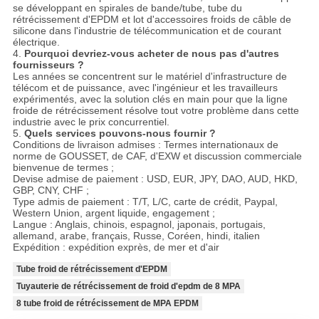
se développant en spirales de bande/tube, tube du
rétrécissement d'EPDM et lot d'accessoires froids de câble de
silicone dans l'industrie de télécommunication et de courant
électrique.
4.
Pourquoi devriez-vous acheter de nous pas d'autres
fournisseurs ?
Les années se concentrent sur le matériel d'infrastructure de
télécom et de puissance, avec l'ingénieur et les travailleurs
expérimentés, avec la solution clés en main pour que la ligne
froide de rétrécissement résolve tout votre problème dans cette
industrie avec le prix concurrentiel.
5.
Quels services pouvons-nous fournir ?
Conditions de livraison admises : Termes internationaux de
norme de GOUSSET, de CAF, d'EXW et discussion commerciale
bienvenue de termes ;
Devise admise de paiement : USD, EUR, JPY, DAO, AUD, HKD,
GBP, CNY, CHF ;
Type admis de paiement : T/T, L/C, carte de crédit, Paypal,
Western Union, argent liquide, engagement ;
Langue : Anglais, chinois, espagnol, japonais, portugais,
allemand, arabe, français, Russe, Coréen, hindi, italien
Expédition : expédition exprès, de mer et d'air
Tube froid de rétrécissement d'EPDM
Tuyauterie de rétrécissement de froid d'epdm de 8 MPA
8 tube froid de rétrécissement de MPA EPDM