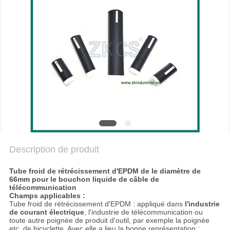
NOUS
NOUVELLES
LES
AFFAIRES
BLOGUER
Description de produit
PLAN
DU
Tube froid de rétrécissement d'EPDM de le diamètre de
66mm pour le bouchon liquide de câble de
SITE
télécommunication
Champs applicables :
Tube froid de rétrécissement d'EPDM : appliqué dans
l'industrie
de courant électrique
, l'industrie de télécommunication ou
POLITIQUE
toute autre poignée de produit d'outil, par exemple la poignée
etc. de bicyclette. Avec elle a lieu la bonne représentation :