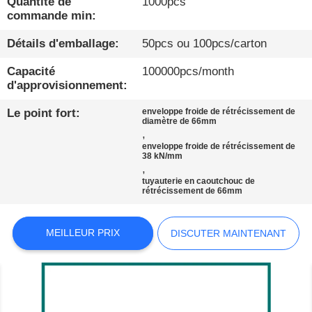
Quantité de
1000pcs
commande min:
À
Détails d'emballage:
50pcs ou 100pcs/carton
PROPOS
Capacité
100000pcs/month
DE
d'approvisionnement:
NOUS
Le point fort:
enveloppe froide de rétrécissement de
diamètre de 66mm
,
VISITE
enveloppe froide de rétrécissement de
38 kN/mm
D'USINE
,
tuyauterie en caoutchouc de
rétrécissement de 66mm
CONDITIONS
DE
MEILLEUR PRIX
DISCUTER MAINTENANT
PAIEMENT
CONTACTEZ-