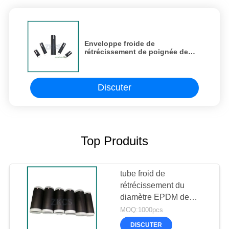
Enveloppe froide de
rétrécissement de poignée de
bicyclette, tuyauterie en
caoutchouc de rétrécissement du
diamètre EPDM de 66mm
Discuter
Top Produits
tube froid de
rétrécissement du
diamètre EPDM de
42mm
MOQ:1000pcs
DISCUTER