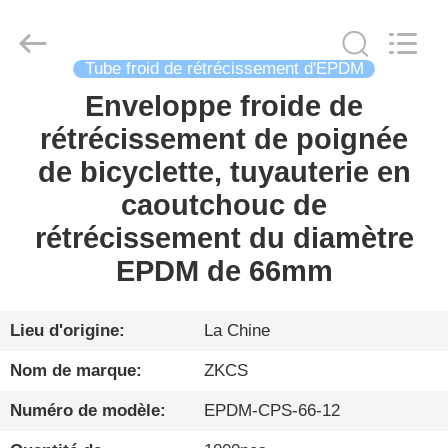
2026
HENGYANG
ZK
INDUSTRIAL
CO.,
LTD.
Tube froid de rétrécissement d'EPDM
All
Rights
Enveloppe froide de
FIL
Reserved.
rétrécissement de poignée
D'ACIER
de bicyclette, tuyauterie en
À
caoutchouc de
FAIBLE
rétrécissement du diamètre
TENEUR
EPDM de 66mm
EN
CARBONE
Lieu d'origine:
La Chine
PRODUITS
Nom de marque:
ZKCS
Numéro de modèle:
EPDM-CPS-66-12
VIDÉO