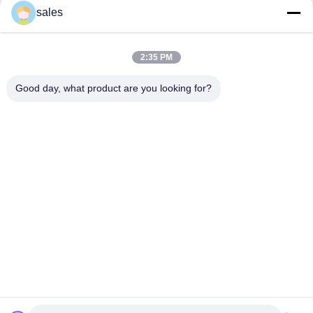
sales
EPDM anti-âge à haute tension, tubes à rétrécissement à froid,
isolation extérieure de câbles
2:35 PM
Bouchon d'extrémité d'étanchéité universel résistant aux
intempéries en EPDM
Good day, what product are you looking for?
Catégories populaires
Tous
Tube Froid De 
Tube Froid De 
Rétrécissement
Rétrécissement 
D'EPDM
Tube Froid De 
Accessoires Froids 
Rétrécissement De 
De Câble De 
Silicone
Rétrécissement
Arrêt Froid De 
Évasion De Câble
Rétrécissement
Machine En 
Douille Protectrice
Expansion