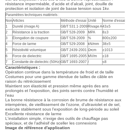
DE
résistance imperméable, d'acide et d'alcali, joint, douille de
protection et isolation de joint de basse tension sous 1kv.
CONFIDENTIALITÉ
Paramètres techniques matériels :
Non
Articles
Méthode d'essai
Unité
Norme d'essai
Re
1
Dureté (rivage A)
GB/T 531.1-2009
Rivage A
43±5
2
Résistance à la traction
GB/T 528-2009
MPA
8±3
3
Élongation de coupure
GB/T 528-2009
%
800±200
4
Force de larme
GB/T 529-2008
kN/mm
38±5
5
Résistivité volumique
GB/T 2439-2001
Ω•cm
≥1013
6
Force de dielectric
GB/T 1695-2005
MV/m
≥18
7
Constante de dielectric (50Hz)
GB/T 1693-2007
/
≤8
Caractéristiques :
Opération continue dans la température de froid et de taille
Costumes pour une gamme étendue de tailles de câble en
raison du rétrécissement
Maintient son élasticité et pression même après des ans
prolongés et l'exposition, des joints serrés contre l'humidité et
l'eau
La bonne résistance à la corrosion de brume de résistance aux
intempéries, de vieillissement de l'ozone, d'ultraviolet et de sel,
exécute stablement sous l'exposition de long-période au soleil
Excellente résistance de larme
L'installation simple, n'exige des outils de chauffage pas
spéciaux, et de l'adhésif de sceller les connexions
Image de référence d'application