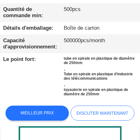
Quantité de
500pcs
À
commande min:
PROPOS
Détails d'emballage:
Boîte de carton
DE
Capacité
500000pcs/month
NOUS
d'approvisionnement:
Le point fort:
tube en spirale en plastique de diamètre
VISITE
de 250mm
,
D'USINE
Tube en spirale en plastique d'industrie
des télécommunications
,
tuyauterie en spirale en plastique de
CONDITIONS
diamètre de 250mm
DE
PAIEMENT
MEILLEUR PRIX
DISCUTER MAINTENANT
CONTACTEZ-