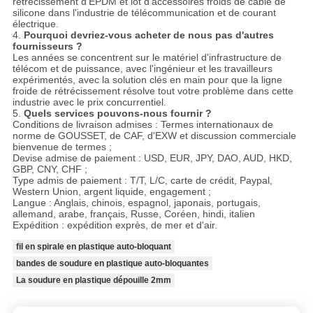
rétrécissement d'EPDM et lot d'accessoires froids de câble de
silicone dans l'industrie de télécommunication et de courant
électrique.
4.
Pourquoi devriez-vous acheter de nous pas d'autres
fournisseurs ?
Les années se concentrent sur le matériel d'infrastructure de
télécom et de puissance, avec l'ingénieur et les travailleurs
expérimentés, avec la solution clés en main pour que la ligne
froide de rétrécissement résolve tout votre problème dans cette
industrie avec le prix concurrentiel.
5.
Quels services pouvons-nous fournir ?
Conditions de livraison admises : Termes internationaux de
norme de GOUSSET, de CAF, d'EXW et discussion commerciale
bienvenue de termes ;
Devise admise de paiement : USD, EUR, JPY, DAO, AUD, HKD,
GBP, CNY, CHF ;
Type admis de paiement : T/T, L/C, carte de crédit, Paypal,
Western Union, argent liquide, engagement ;
Langue : Anglais, chinois, espagnol, japonais, portugais,
allemand, arabe, français, Russe, Coréen, hindi, italien
Expédition : expédition exprès, de mer et d'air.
fil en spirale en plastique auto-bloquant
bandes de soudure en plastique auto-bloquantes
La soudure en plastique dépouille 2mm