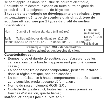
DE
se sont appliqués dans l'industrie de courant électrique,
l'industrie de télécommunication ou toute autre poignée de
CONFIDENTIALITÉ
produit d'outil, la poignée etc. de bicyclette.
3 types de technologie se développante en spirales : type
automatique-ridé, type de soudure d'air chaud, type de
soudure ultrasonore par 2 types de profil de section.
Spécifications :
Longueur
Non
Diamètre intérieur standard (millimètres)
(millimètres)
De 70 à 1000,
Taille
Tailles intérieures de diamètre : Ø15,25,
selon
standard
32,34,42,46,52,60,65,70,75,85,94,105,120,135,150
l'utilisation
Remarque : Spec. ONU-standard admis.
tailles adaptées aux besoins du client
Caractéristiques :
Bonnes force et dureté de soutien, pour s'assurer que les
canalisations de la bande n'apparaissent pas phénomène
cassé ;
La bonne fragilité de basse température, peut être installée
dans la région arctique, non non cassée ;
La bonne résistance à hautes températures, peut être dans la
zone sensible, produit aucune déformation ;
Norme du rassemblement ROSH 2,0 ;
Contrôle de qualité strict, toutes les matières premières
fraîches d'utilisation, qualité fiable ;
Matériel et paquet pour la livraison :