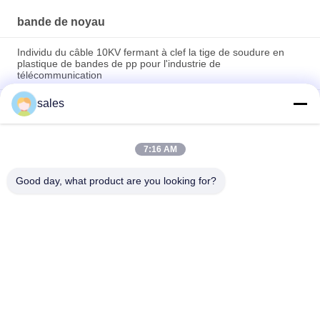
bande de noyau
Individu du câble 10KV fermant à clef la tige de soudure en
plastique de bandes de pp pour l'industrie de
télécommunication
sales
Noyau de support en plastique pour rouleaux de film/textile -
Bandes PP/PE haute résistance Taille personnalisée
Bande plastique pour l'industrie des télécommunications et de
7:16 AM
l'électricité, 70mm, pour la reconstitution de gaine par
rétraction à froid
Good day, what product are you looking for?
Catégories populaires
Tous
Tube Froid De 
Tube Froid De 
Rétrécissement
Rétrécissement 
D'EPDM
Tube Froid De 
Accessoires Froids 
Rétrécissement De 
De Câble De 