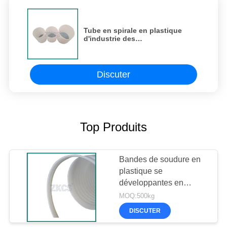
Tube en spirale en plastique
d'industrie des
télécommunications avec le
diamètre pp de 250mm soutenant
le noyau
Discuter
Top Produits
Bandes de soudure en
plastique se
développantes en
spirales pp/épaisseur de
MOQ:500kg
soudure en plastique
DISCUTER
Rods 2mm de PE