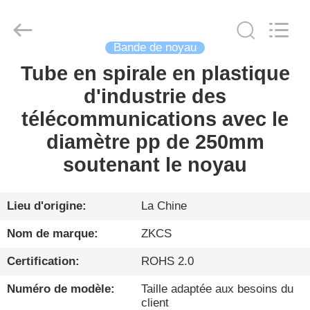
2026
HENGYANG
ZK
INDUSTRIAL
CO.,
LTD.
Bande de noyau
All
Rights
Tube en spirale en plastique
FIL
Reserved.
d'industrie des
D'ACIER
télécommunications avec le
À
diamètre pp de 250mm
FAIBLE
soutenant le noyau
TENEUR
EN
CARBONE
Lieu d'origine:
La Chine
Nom de marque:
ZKCS
PRODUITS
Certification:
ROHS 2.0
Numéro de modèle:
Taille adaptée aux besoins du
VIDÉO
client