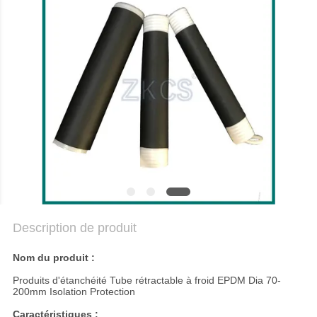
NOUS
NOUVELLES
LES
AFFAIRES
BLOGUER
PLAN
Description de produit
DU
SITE
Nom du produit :
Produits d'étanchéité Tube rétractable à froid EPDM Dia 70-
200mm Isolation Protection
POLITIQUE
Caractéristiques :