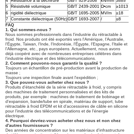
4
Résistance à la déchirure
GB/T 529-2008
kN/mm
38±5
5
Résistivité volumique
GB/T 2439-2001
Ω•cm
≥1013
6
rigidité diélectrique
GB/T 1695-2005
MV/m
≥18
7
Constante diélectrique (50Hz)
GB/T 1693-2007
/
≤8
FAQ
1. Qui sommes-nous ?
Nous sommes professionnels dans l'industrie du rétractable à
froid. Nos produits ont été exportés vers l'Amérique, l'Australie,
l'Égypte, Taiwan, l'Inde, l'Indonésie, l'Égypte, l'Espagne, l'Italie et
l'Allemagne, etc., pays européens. Actuellement, nous avons
déjà coopéré avec de nombreuses entreprises célèbres dans
l'industrie électrique et des télécommunications.
2. Comment pouvons-nous garantir la qualité ?
Toujours un échantillon de pré-production avant la production de
masse ;
Toujours une inspection finale avant l'expédition ;
3. Que pouvez-vous acheter chez nous ?
Produits d'étanchéité de la série rétractable à froid, y compris
des machines de traitement personnalisées et des kits de
produits, par exemple : machines de traitement de bobinage et
d'expansion, bande/tube en spirale, matériau de support, tube
rétractable à froid EPDM et kit d'accessoires de câble en silicone
pour l'industrie des télécommunications et de l'énergie
électrique.
4. Pourquoi devriez-vous acheter chez nous et non chez
d'autres fournisseurs ?
Des années de concentration sur les matériaux d'infrastructure