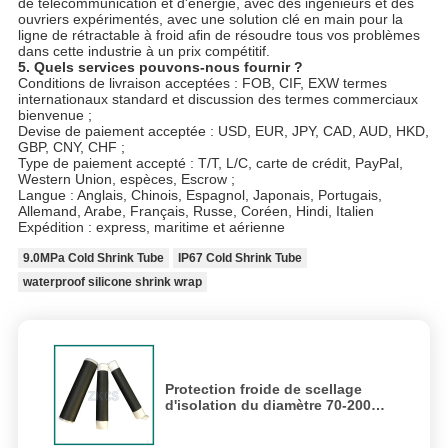
de télécommunication et d'énergie, avec des ingénieurs et des
ouvriers expérimentés, avec une solution clé en main pour la
ligne de rétractable à froid afin de résoudre tous vos problèmes
dans cette industrie à un prix compétitif.
5. Quels services pouvons-nous fournir ?
Conditions de livraison acceptées : FOB, CIF, EXW termes
internationaux standard et discussion des termes commerciaux
bienvenue ;
Devise de paiement acceptée : USD, EUR, JPY, CAD, AUD, HKD,
GBP, CNY, CHF ;
Type de paiement accepté : T/T, L/C, carte de crédit, PayPal,
Western Union, espèces, Escrow ;
Langue : Anglais, Chinois, Espagnol, Japonais, Portugais,
Allemand, Arabe, Français, Russe, Coréen, Hindi, Italien
Expédition : express, maritime et aérienne
9.0MPa Cold Shrink Tube
IP67 Cold Shrink Tube
waterproof silicone shrink wrap
Protection froide de scellage
d'isolation du diamètre 70-200mm
de tube de rétrécissement des
produits EPDM