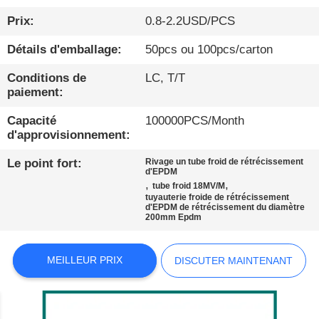
Prix:
0.8-2.2USD/PCS
À
Détails d'emballage:
50pcs ou 100pcs/carton
PROPOS
DE
Conditions de
LC, T/T
paiement:
NOUS
Capacité
100000PCS/Month
d'approvisionnement:
VISITE
Le point fort:
Rivage un tube froid de rétrécissement
D'USINE
d'EPDM
,
,
tube froid 18MV/M
tuyauterie froide de rétrécissement
d'EPDM de rétrécissement du diamètre
CONDITIONS
200mm Epdm
DE
PAIEMENT
MEILLEUR PRIX
DISCUTER MAINTENANT
CONTACTEZ-