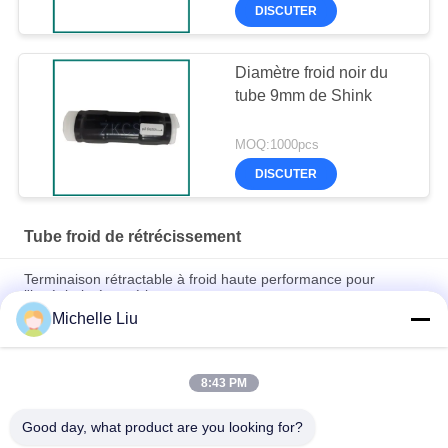
DISCUTER
Diamètre froid noir du
tube 9mm de Shink
MOQ:1000pcs
DISCUTER
Tube froid de rétrécissement
Terminaison rétractable à froid haute performance pour
l'ingénierie énergétique
Michelle Liu
Résistant aux UV, à l'ozone, expansion 4x - Tube rétractable à
froid en silicone
8:43 PM
Tubes à refroidissement à froid en silicone pour l'étanchéité
des câbles électriques
Good day, what product are you looking for?