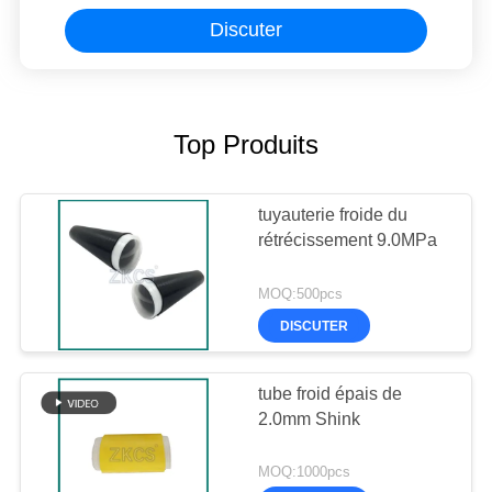
Discuter
Top Produits
tuyauterie froide du
rétrécissement 9.0MPa
MOQ:500pcs
DISCUTER
tube froid épais de
2.0mm Shink
MOQ:1000pcs