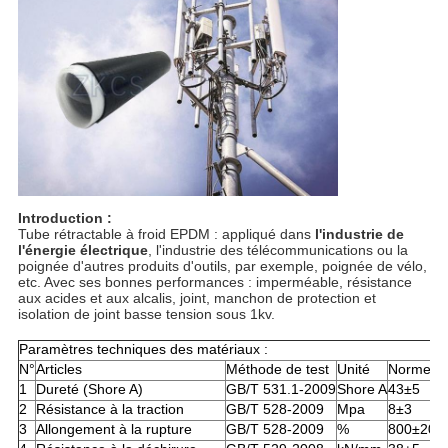
Introduction :
Tube rétractable à froid EPDM : appliqué dans
l'industrie de
l'énergie électrique
, l'industrie des télécommunications ou la
poignée d'autres produits d'outils, par exemple, poignée de vélo,
etc. Avec ses bonnes performances : imperméable, résistance
aux acides et aux alcalis, joint, manchon de protection et
isolation de joint basse tension sous 1kv.
Paramètres techniques des matériaux :
N°
Articles
Méthode de test
Unité
Norme de
1
Dureté (Shore A)
GB/T 531.1-2009
Shore A
43±5
2
Résistance à la traction
GB/T 528-2009
Mpa
8±3
3
Allongement à la rupture
GB/T 528-2009
%
800±200