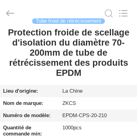
2026
HENGYANG
ZK
INDUSTRIAL
CO.,
LTD.
Tube froid de rétrécissement
All
Rights
Protection froide de scellage
FIL
Reserved.
d'isolation du diamètre 70-
D'ACIER
200mm de tube de
À
rétrécissement des produits
FAIBLE
EPDM
TENEUR
EN
CARBONE
Lieu d'origine:
La Chine
Nom de marque:
ZKCS
PRODUITS
Numéro de modèle:
EPDM-CPS-20-210
Quantité de
1000pcs
VIDÉO
commande min: