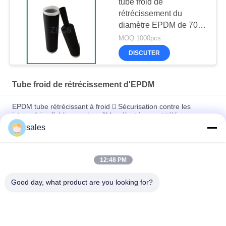
tube froid de
rétrécissement du
diamètre EPDM de 70-
600mm
MOQ:1000pcs
DISCUTER
Tube froid de rétrécissement d'EPDM
EPDM tube rétrécissant à froid  Sécurisation contre les
intempéries fiable pour les câbles électriques et télécoms
sales
EPDM anti-âge à haute tension, tubes à rétrécissement à froid,
isolation extérieure de câbles
12:48 PM
Bouchon d'extrémité d'étanchéité universel résistant aux
intempéries en EPDM
Good day, what product are you looking for?
Catégories populaires
Tous