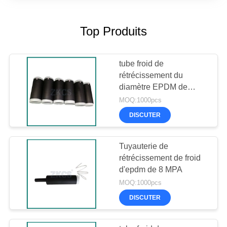
Top Produits
tube froid de
rétrécissement du
diamètre EPDM de
42mm
MOQ:1000pcs
DISCUTER
Tuyauterie de
rétrécissement de froid
d'epdm de 8 MPA
MOQ:1000pcs
DISCUTER