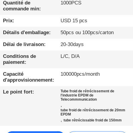
Quantité de
1000PCS
commande min:
À
Prix:
USD 15 pcs
PROPOS
DE
Détails d'emballage:
50pcs ou 100pcs/carton
NOUS
Délai de livraison:
20-30days
Conditions de
L/C, D/A
VISITE
paiement:
D'USINE
Capacité
100000pcs/month
d'approvisionnement:
CONDITIONS
Le point fort:
Tube froid de rétrécissement de
l'industrie EPDM de
DE
Telecommmunication
,
PAIEMENT
tube froid de rétrécissement de 20mm
EPDM
,
tube rétrécissable froid de 150mm
CONTACTEZ-