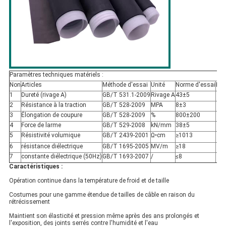
Paramètres techniques matériels :
Non
Articles
Méthode d'essai
Unité
Norme d'essai
Re
1
Dureté (rivage A)
GB/T 531.1-2009
Rivage A
43±5
2
Résistance à la traction
GB/T 528-2009
MPA
8±3
3
Élongation de coupure
GB/T 528-2009
%
800±200
4
Force de larme
GB/T 529-2008
kN/mm
38±5
5
Résistivité volumique
GB/T 2439-2001
Ω•cm
≥1013
6
résistance diélectrique
GB/T 1695-2005
MV/m
≥18
7
constante diélectrique (50Hz)
GB/T 1693-2007
/
≤8
Caractéristiques :
Opération continue dans la température de froid et de taille
Costumes pour une gamme étendue de tailles de câble en raison du
rétrécissement
Maintient son élasticité et pression même après des ans prolongés et
l'exposition, des joints serrés contre l'humidité et l'eau