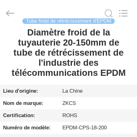
2026
HENGYANG
ZK
INDUSTRIAL
CO.,
LTD.
Tube froid de rétrécissement d'EPDM
All
Rights
Diamètre froid de la
FIL
Reserved.
tuyauterie 20-150mm de
D'ACIER
tube de rétrécissement de
À
l'industrie des
FAIBLE
télécommunications EPDM
TENEUR
EN
CARBONE
Lieu d'origine:
La Chine
Nom de marque:
ZKCS
PRODUITS
Certification:
ROHS
Numéro de modèle:
EPDM-CPS-18-200
VIDÉO