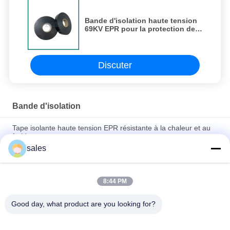
Bande d'isolation haute tension
69KV EPR pour la protection des
joints des câbles,0Épaisseur
de.76 mm
Discuter
Bande d'isolation
Tape isolante haute tension EPR résistante à la chaleur et au
froid
sales
Ruban silicone auto-amalgamant ignifuge de haute qualité
pour l'industrie des câbles d'alimentation
8:44 PM
Bande de fusion d'individu ignifuge de silicone pour l'isolation
électrique
Good day, what product are you looking for?
Catégories populaires
Tous