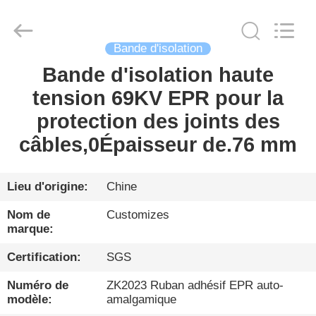
2026
HENGYANG
ZK
INDUSTRIAL
CO.,
LTD.
Bande d'isolation
All
Rights
Bande d'isolation haute
FIL
Reserved.
tension 69KV EPR pour la
D'ACIER
protection des joints des
À
câbles,0Épaisseur de.76 mm
FAIBLE
TENEUR
EN
Lieu d'origine:
Chine
CARBONE
Nom de
Customizes
marque:
PRODUITS
Certification:
SGS
Numéro de
ZK2023 Ruban adhésif EPR auto-
VIDÉO
modèle:
amalgamique