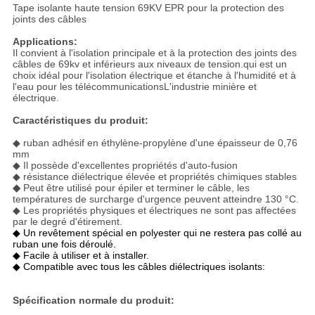
DE
Tape isolante haute tension 69KV EPR pour la protection des
joints des câbles
CONFIDENTIALITÉ
Applications:
Il convient à l'isolation principale et à la protection des joints des
câbles de 69kv et inférieurs aux niveaux de tension.qui est un
choix idéal pour l'isolation électrique et étanche à l'humidité et à
l'eau pour les télécommunicationsL'industrie minière et
électrique.
Caractéristiques du produit:
◆ ruban adhésif en éthylène-propylène d'une épaisseur de 0,76
mm
◆ Il possède d'excellentes propriétés d'auto-fusion
◆ résistance diélectrique élevée et propriétés chimiques stables
◆
Peut être utilisé pour épiler et terminer le câble, les
températures de surcharge d'urgence peuvent atteindre 130 °C.
◆ Les propriétés physiques et électriques ne sont pas affectées
par le degré d'étirement.
◆ Un revêtement spécial en polyester qui ne restera pas collé au
ruban une fois déroulé.
◆ Facile à utiliser et à installer.
◆ Compatible avec tous les câbles diélectriques isolants:
Spécification normale du produit: