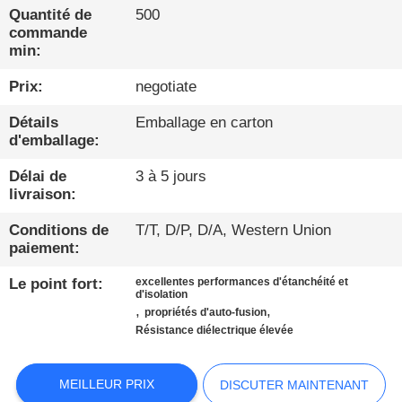
Quantité de
500
commande
À
min:
PROPOS
Prix:
negotiate
DE
NOUS
Détails
Emballage en carton
d'emballage:
Délai de
3 à 5 jours
VISITE
livraison:
D'USINE
Conditions de
T/T, D/P, D/A, Western Union
paiement:
CONDITIONS
Le point fort:
excellentes performances d'étanchéité et
DE
d'isolation
,
,
propriétés d'auto-fusion
PAIEMENT
Résistance diélectrique élevée
CONTACTEZ-
MEILLEUR PRIX
DISCUTER MAINTENANT