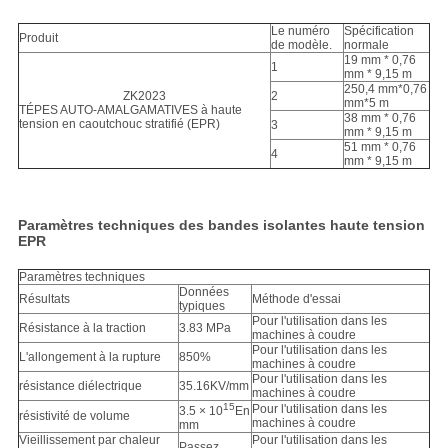
Le numéro
Spécification
Produit
de modèle.
normale
19 mm * 0,76
1
mm * 9,15 m
250,4 mm*0,76
ZK2023
2
mm*5 m
TÉPES AUTO-AMALGAMATIVES à haute
38 mm * 0,76
tension en caoutchouc stratifié (EPR)
3
mm * 9,15 m
51 mm * 0,76
4
mm * 9,15 m
Paramètres techniques des bandes isolantes haute tension
EPR
Paramètres techniques
Données
Résultats
Méthode d'essai
typiques
Pour l'utilisation dans les
Résistance à la traction
3.83 MPa
machines à coudre
Pour l'utilisation dans les
L'allongement à la rupture
850%
machines à coudre
Pour l'utilisation dans les
résistance diélectrique
35.16KV/mm
machines à coudre
15
Pour l'utilisation dans les
3.5 × 10
En
résistivité de volume
machines à coudre
mm
Vieillissement par chaleur
Pour l'utilisation dans les
Passez.