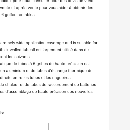
iaux pour nous consulter pour des devis de vente
-vente et après-vente pour vous aider à obtenir des
 griffes rentables.
emely wide application coverage and is suitable for
hick-walled tubesIl est largement utilisé dans de
sont les suivants:
tique de tubes à 6 griffes de haute précision est
es en aluminium et de tubes d'échange thermique de
troite entre les tubes et les nageoires.
n de chaleur et de tubes de raccordement de batteries
es d'assemblage de haute précision des nouvelles
le