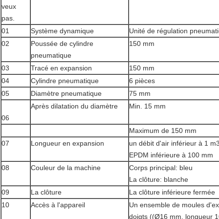
veux
pas.
01
Système dynamique
Unité de régulation pneumat
02
Poussée de cylindre
150 mm
pneumatique
03
Tracé en expansion
150 mm
04
Cylindre pneumatique
6 pièces
05
Diamètre pneumatique
75 mm
Après dilatation du diamètre
Min. 15 mm
06
Maximum de 150 mm
07
Longueur en expansion
un débit d'air inférieur à 1 m3
EPDM inférieure à 100 mm
08
Couleur de la machine
Corps principal: bleu
La clôture: blanche
09
La clôture
La clôture inférieure fermée
10
Accès à l'appareil
Un ensemble de moules d'exp
doigts ((Ø16 mm, longueur 