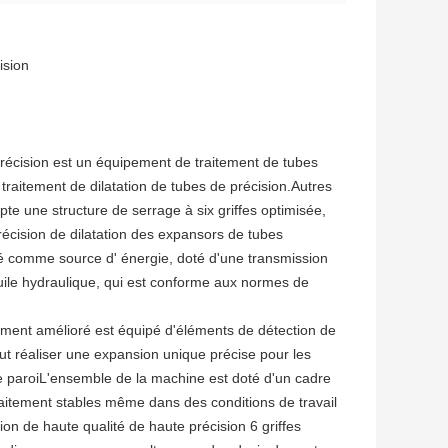
ision
précision est un équipement de traitement de tubes
raitement de dilatation de tubes de précision.Autres
e une structure de serrage à six griffes optimisée,
récision de dilatation des expansors de tubes
é comme source d' énergie, doté d'une transmission
'huile hydraulique, qui est conforme aux normes de
ement amélioré est équipé d'éléments de détection de
eut réaliser une expansion unique précise pour les
de paroiL'ensemble de la machine est doté d'un cadre
raitement stables même dans des conditions de travail
on de haute qualité de haute précision 6 griffes