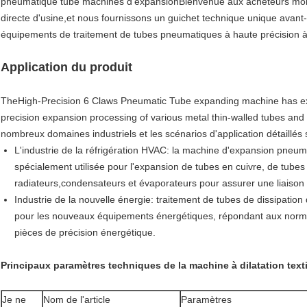
pneumatique tube machines d'expansionBienvenue aux acheteurs mond
directe d'usine,et nous fournissons un guichet technique unique avant
équipements de traitement de tubes pneumatiques à haute précision à 6
Application du produit
TheHigh-Precision 6 Claws Pneumatic Tube expanding machine has extr
precision expansion processing of various metal thin-walled tubes and t
nombreux domaines industriels et les scénarios d'application détaillés 
L'industrie de la réfrigération HVAC: la machine d'expansion pneuma
spécialement utilisée pour l'expansion de tubes en cuivre, de tub
radiateurs,condensateurs et évaporateurs pour assurer une liaison é
Industrie de la nouvelle énergie: traitement de tubes de dissipatio
pour les nouveaux équipements énergétiques, répondant aux norm
pièces de précision énergétique.
Principaux paramètres techniques de la machine à dilatation texti
Je ne
Nom de l'article
Paramètres