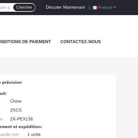
Discuter Maintenant
|
French
Chercher
NDITIONS DE PAIEMENT
CONTACTEZ-NOUS
e précision
uit:
Chine
ZKCS
e:
ZK-PEX136
ement et expédition:
mande min:
1 unité