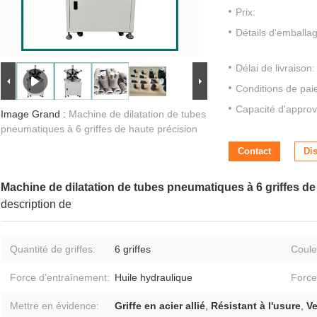
Prix:
Détails d'emballa
Délai de livraison:
Conditions de pai
Capacité d'approv
Image Grand :
Machine de dilatation de tubes
pneumatiques à 6 griffes de haute précision
Contact
Di
Machine de dilatation de tubes pneumatiques à 6 griffes de
description de
Quantité de griffes:
6 griffes
Coule
Force d'entraînement:
Huile hydraulique
Force
Mettre en évidence:
Griffe en acier allié
,
Résistant à l'usure
,
Ve