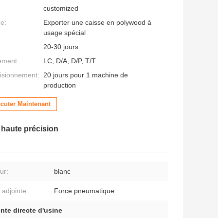
customized
ge:
Exporter une caisse en polywood à
usage spécial
20-30 jours
ement:
LC, D/A, D/P, T/T
isionnement:
20 jours pour 1 machine de
production
scuter Maintenant
 haute précision
ur:
blanc
 adjointe:
Force pneumatique
nte directe d'usine