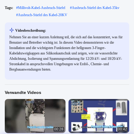
Tags:
#
Millivolt-Kabel-Ausbruch-Stiefel
#
Ausbruch-Stiefel des Kabel-35kv
#
Ausbruch-Stiefel des Kabel-20KV
Videobeschreibung:
Nehmen Sie an einer kurzen Anleitung teil, die sich auf das konzentriert, was für
Benutzer und Betreiber wichtig ist. In diesem Video demonstrieren wir die
Installation und die wichtigsten Funktionen der hellgrauen 3-Finger-
Kabelabzweigkappen aus Silikonkautschuk und zeigen, wie sie wasserdichte
Abdichtung, Isolierung und Spannungsentlastung für 12/20-kV- und 18/20-kV-
Stromkabel in anspruchsvollen Umgebungen wie Erdöl-, Chemie- und
Bergbauanwendungen bieten.
Verwandte Videos
00:28
00:42