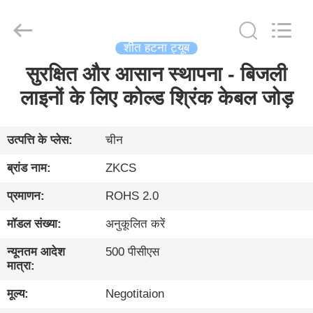
HENGYANG
ZK
INDUSTRIAL
CO.,
LTD.
शीत हटना ट्यूब
All
Rights
Reserved.
सुरक्षित और आसान स्थापना - बिजली
घर
लाइनों के लिए कोल्ड श्रिंक केबल जोड़
उत्पादों
उत्पत्ति के प्लेस:
चीन
विडियो
ब्रांड नाम:
ZKCS
प्रमाणन:
ROHS 2.0
हमारे
मॉडल संख्या:
अनुकूलित करें
बारे
में
न्यूनतम आदेश
500 पीसीएस
मात्रा:
मूल्य:
Negotitaion
फ़ैक्टरी