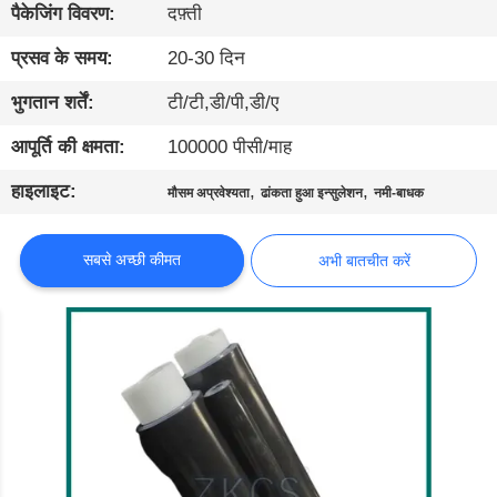
दौरा
पैकेजिंग विवरण:
दफ़्ती
प्रसव के समय:
20-30 दिन
गुणवत्ता
भुगतान शर्तें:
टी/टी,डी/पी,डी/ए
नियंत्रण
आपूर्ति की क्षमता:
100000 पीसी/माह
हमसे
हाइलाइट:
,
,
मौसम अप्रवेश्यता
ढांकता हुआ इन्सुलेशन
नमी-बाधक
संपर्क
सबसे अच्छी कीमत
अभी बातचीत करें
करें
समाचार
मामले
ब्लॉग