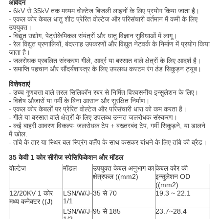
आवेदन
- 6kV से 35kV तक मध्यम वोल्टेज बिजली लाइनों के लिए प्रयोग किया जाता है।
- एकल कोर केबल धातु शीट प्रेरित वोल्टेज और परिसंचारी वर्तमान में कमी के लिए
उपयुक्त।
- विद्युत उद्योग, पेट्रोकेमिकल संयंत्रों और धातु विज्ञान सुविधाओं में लागू।
- रेल विद्युत प्रणालियों, बंदरगाह उपकरणों और विद्युत नेटवर्क के निर्माण में प्रयोग किया
जाता है।
- जलरोधक प्रबलित संस्करण गीले, आर्द्र या बरसात वाले क्षेत्रों के लिए आदर्श है।
- समाप्ति पहचान और सौंदर्यशास्त्र के लिए उपलब्ध कस्टम रंग ठंड सिकुड़न ट्यूब।
विशेषताएं
- उच्च गुणवत्ता वाले तरल सिलिकॉन रबर से निर्मित विश्वसनीय इन्सुलेशन के लिए।
- विशेष औजारों या गर्मी के बिना आसान और सुरक्षित निर्माण।
- एकल कोर केबलों पर प्रेरित वोल्टेज और परिसंचारी धारा को कम करता है।
- गीले या बरसात वाले क्षेत्रों के लिए उपलब्ध उन्नत जलरोधक संस्करण।
- कई बाहरी आवरण विकल्पः जलरोधक टेप + बख्तरबंद टेप, गर्मी सिकुड़ने, या डालने
में खोल.
- तांबे के तार या स्थिर बल स्प्रिंग क्लैंप के साथ कसकर बांधने के लिए तांबे की ब्रैड।
35 केवी 1 कोर सीरीज स्पेसिफिकेशन और मॉडल
वोल्टेज
मॉडल
उपयुक्त केबल अनुभाग का
केबल कोर की
क्षेत्रफल ((mm2)
इन्सुलेशन OD
((mm2)
12/20KV 1 कोर
LSN/W/J-
35 से 70
19.3 ~ 22.1
1/1
मध्य कनेक्टर ((J)
LSN/W/J-
95 से 185
23.7~28.4