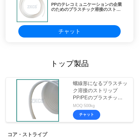
PPのテレコミュニケーションの企業
のためのプラスチック溶接のストリ
ップの棒を締めている10KVケーブ
ルの自己
チャット
トップ製品
螺線形になるプラスチッ
ク溶接のストリップ
PP/PEのプラスチックは
んだ付けする棒2mmの
MOQ:500kg
厚さ
チャット
コア・ストライプ