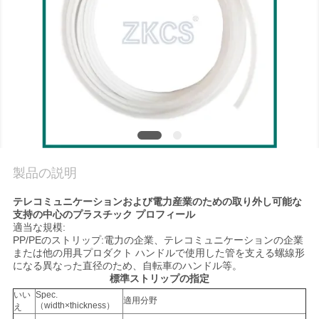
品
質
管
理
お
製品の説明
問
テレコミュニケーションおよび電力産業のための取り外し可能な
支持の中心のプラスチック プロフィール
い
適当な規模:
PP/PEのストリップ:電力の企業、テレコミュニケーションの企業
合
または他の用具プロダクト ハンドルで使用した管を支える螺線形
になる異なった直径のため、自転車のハンドル等。
わ
標準ストリップの指定
いい
Spec.
適用分野
せ
（width×thickness）
え