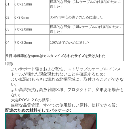
標準的な部分（1kvケーブルの付属品のために
01
6.0×1.5mm
適した）
ニ
35KV 3中心の終了のために適した
02
6×3.6mm
ュ
標準的な部分（10kvケーブルの付属品のために
03
7.0×2.0mm
適した）
ー
04
7.0×2.2mm
10KV終了のために適した
ス
注目:非標準的なspec.はカスタマイズされたサイズを受け入れた
特徴:
事
よいサポート強さおよび靭性、ストリップのケーブル インス
トールが壊れた現象現われないことを確認するため;
よい低温のもろさは壊れる北極区域に、取付けることができな
件
い;
よい高温抵抗は高放射能区域、プロダクトに、変形ある場合も
ない;
ブ
大会ROSH 2.0の標準;
厳密な品質管理、すべての使用新しい原料、信頼できる質;
配達のための材料そしてパッケージ:
ロ
グ