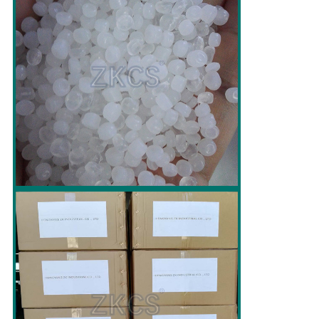
地
図
プ
ラ
イ
バ
シ
ー
ポ
リ