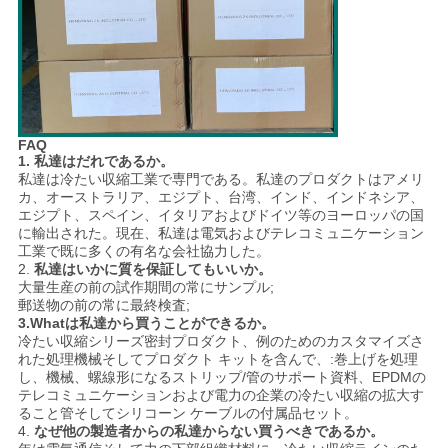
シ
ー
FAQ
1. 私達はだれであるか。
私達は冷たい収縮工業で専門である。私達のプロダクトはアメリ
カ、オーストラリア、エジプト、台湾、インド、インドネシア、
エジプト、スペイン、イタリアおよびドイツ等のヨーロッパの国
に輸出された。現在、私達は電気およびテレコミュニケーション
工業で既に多くの有名な会社協力した。
2.
私達はいかに質を保証してもいいか。
大量生産の前の試作期間の常にサンプル;
郵送物の前の常に最終検査;
3.Whatは私達から買うことができるか。
冷たい収縮シリーズ密封プロダクト、例のためのカスタマイズさ
れた処理機械そしてプロダクト キットを含んで、:巻上げを処理
し、機械、螺線形になるストリップ/管のサポート資料、EPDMの
テレコミュニケーションおよび電力の企業の冷たい収縮の拡大す
ること管そしてシリコーン ケーブルの付属品セット。
4.
なぜ他の製造者からの私達からない買うべきであるか。