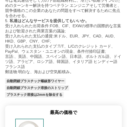
年は電気通信そして力の下部組織材料に、冷たい収縮ラインのた
めのターンキー解決を持つベテラン エンジニアそして労働者と、
競争価格のこの企業のあなたの問題をすべて解決するために焦点
を合わせる。
5.
私達はどんなサービスを提供してもいいか。
受け入れられた出荷条件:FOB、CIF、EXWの標準の国際的な言葉
および歓迎された商業言葉の議論;
受け入れられた支払の通貨:米ドル、EUR、JPY、CAD、AUD、
HKD、GBP、CNY、CHF;
受け入れられた支払のタイプ:T/T、L/Cのクレジット カード、
PayPal、ウェスタン・ユニオンの現金、条件付捺印証書;
言語:、英語、中国語、スペイン語、日本語、ポルトガル語、ドイ
ツ語、アラビア、ロシア語、韓国語、イタリア語 ヒンディー語
フランス語
郵送物:明白な、海および空気船積み。
自動閉鎖プラスチック螺線形ワイヤー
自動閉鎖プラスチック溶接のストリップ
プラスチック溶接は2mmを除去する
最高の価格で