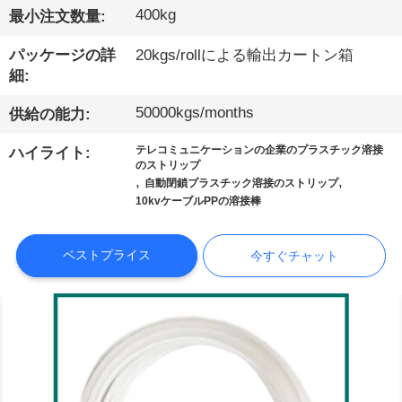
400kg
最小注文数量:
た
パッケージの詳
20kgs/rollによる輸出カートン箱
ち
細:
に
50000kgs/months
供給の能力:
つ
テレコミュニケーションの企業のプラスチック溶接
ハイライト:
い
のストリップ
,
,
自動閉鎖プラスチック溶接のストリップ
て
10kvケーブルPPの溶接棒
ベストプライス
今すぐチャット
工
場
見
学