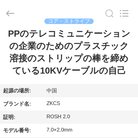
ー.
Copyright
©
2021
-
コア・ストライプ
2026
HENGYANG
ZK
PPのテレコミュニケーション
家
INDUSTRIAL
CO.,
LTD.
の企業のためのプラスチック
All
Rights
製
Reserved.
溶接のストリップの棒を締め
品
ている10KVケーブルの自己
ビ
起源の場所:
中国
デ
ZKCS
ブランド名:
オ
ROSH 2.0
証明:
7.0×2.0mm
モデル番号:
私