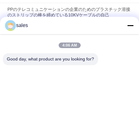
PPのテレコミュニケーションの企業のためのプラスチック溶接
のストリップの棒を締めている10KVケーブルの自己
sales
フィルム・テキスタイルロール用プラスチックサポートコア -
高強度PP/PEストリップ カスタムサイズ
4:06 AM
通信および電気産業用プラスチックストリップ 70mm コールド
シュリンクシーリング再ジャケット用
Good day, what product are you looking for?
人気カテゴリ
すべて
EPDMの冷たい収縮
冷たい収縮の管
の管
シリコーンの冷たい
冷たい収縮ケーブル
収縮の管
の付属品
ケーブルのブレイク
冷たい収縮の終了
アウト