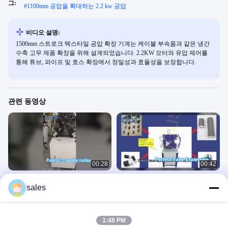
그:
#
1100mm 공압을 확대하는 2.2 kw 공압
비디오 설명:
1500mm 스트로크 텍스타일 공압 확장 기계는 케이블 부속품과 같은 냉간
수축 고무 제품 확장을 위해 설계되었습니다. 2.2KW 모터와 유압 제어를
통해 튜브, 파이프 및 호스 확장에서 정밀성과 효율성을 보장합니다.
관련 동영상
00:28
00:42
공압식 확장 기계 – 냉간 수축 케이블
고정밀 6 클로 공압 튜브 확장 기계 | 모
sales
액세서리의 간단한 작동
든 산업을 위한 빠르고 균일한 확장
콜드 수축 기계
콜드 수축 기계
May 18, 2026
May 13, 2026
1:48 PM