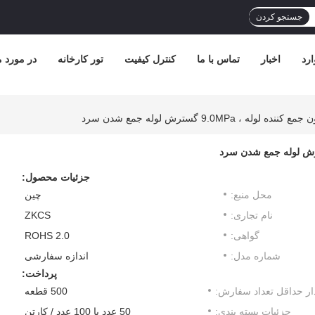
جستجو کردن
رد
اخبار
تماس با ما
کنترل کیفیت
تور کارخانه
در مورد م
جزئیات محصول:
محل منبع:
چین
نام تجاری:
ZKCS
گواهی:
ROHS 2.0
شماره مدل:
اندازه سفارشی
پرداخت:
ار حداقل تعداد سفارش:
500 قطعه
جزئیات بسته بندی:
50 عدد یا 100 عدد / کارتن