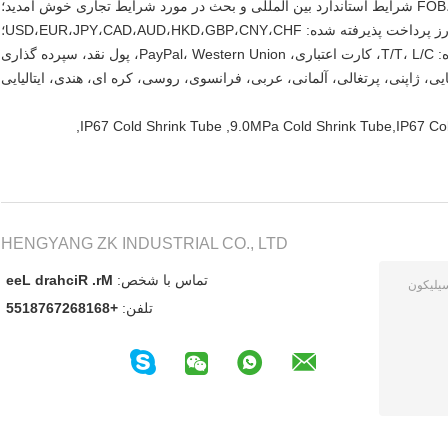
ز پرداخت پذیرفته شده: USD،EUR،JPY،CAD،AUD،HKD،GBP،CNY،CHF؛
ده گذاری
ایی، ژاپنی، پرتغالی، آلمانی، عربی، فرانسوی، روسی، کره ای، هندی، ایتالیایی
,
IP67 Cold Shrink Tube
,
9.0MPa Cold Shrink Tube,IP67 Cold
HENGYANG ZK INDUSTRIAL CO., LTD
تماس با شخص:
Mr. Richard Lee
تلفن:
+8618627678155