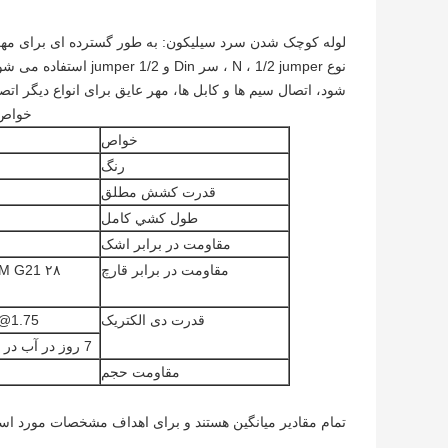
لوله کوچک شدن سرد سیلیکون: به طور گسترده ای برای مهر و
نوع N ، 1/2 jumper ، س
شود، اتصال سیم ها و کابل ها، مهر عایق برای انواع دیگر اتص
خواص 
خواص
رنگ
قدرت کشش مطلق
طول کشي کامل
مقاومت در برابر اشک
مقاومت در برابر قارچ
قدرت دی الکتریک
5 @1.75
7 روز در آب در درجه 90 درجه سانتیگراد
مقاومت حجم
تمام مقادیر میانگین هستند و برای اهداف مشخصات مورد استف