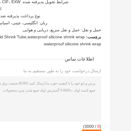
شرایط تحویل پذیرفته شده: FOB، CIF، EXW شرایط استاندارد بین المللی و بحث در مورد شرایط تجاری خوش آمدید؛
ار
نوع پرداخت پذیرفته شده: T/T، L/C، کارت اعتباری، PayPal، Western Union، پول نقد، سپر
زبان: انگلیسی، چینی، اسپانی
حمل و نقل: حمل و نقل سریع، دریایی و هوایی.
برچسب:
 Shrink Tube,waterproof silicone shrink wrap
waterproof silicone shrink wrap
اطلاعات تماس
ارسال درخواست خود را به طور مستقیم به ما
/ 3000)
0
(