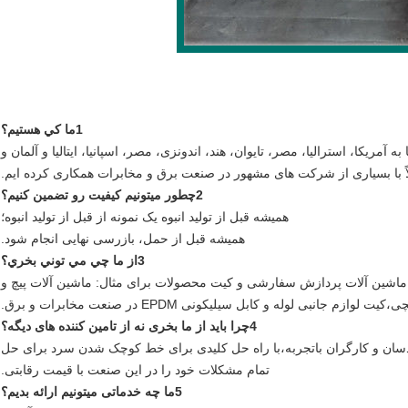
1ما کي هستيم؟
کا، استرالیا، مصر، تایوان، هند، اندونزی، مصر، اسپانیا، ایتالیا و آلمان و
ً با بسیاری از شرکت های مشهور در صنعت برق و مخابرات همکاری کرده ایم.
2چطور ميتونيم کيفيت رو تضمین کنيم؟
همیشه قبل از تولید انبوه یک نمونه از قبل از تولید انبوه؛
همیشه قبل از حمل، بازرسی نهایی انجام شود.
3از ما چي مي توني بخري؟
شین آلات پردازش سفارشی و کیت محصولات برای مثال: ماشین آلات پیچ و
انبی لوله و کابل سیلیکونی EPDM در صنعت مخابرات و برق.
4چرا باید از ما بخری نه از تامین کننده های دیگه؟
ندسان و کارگران باتجربه،با راه حل کلیدی برای خط کوچک شدن سرد برای حل
تمام مشکلات خود را در این صنعت با قیمت رقابتی.
5ما چه خدماتی میتونیم ارائه بدیم؟