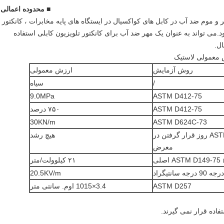
■ محدوده اعمالی
 موم ضد آب در کابل های کواکسیال در ایستگاه های پایه مخابرات ، کانکتور
ر Din و 1/2 jumper استفاده می شود.می تواند به عنوان یک مهر ضد آب برای کانکتور تلویزیون کابلی استفاده
ال.
معمولی لاستیک
روش آزمایش
ارزش معمولی
/
سیاه
9.0MPa
ASTM D412-75
ASTM D412-75
۷۵۰ درصد
30KN/m
ASTM D624C-73
ASTM G21 ۲۸ روز قرار گرفتن در
هیچ رشد
معرض
ASTM D149-7 اصلی
۲۱ کیلوولت/متر
20.5KV/m
ASTM D257
3.4×1015 اوم. سانتی متر
اده قرار نمی گیرند.