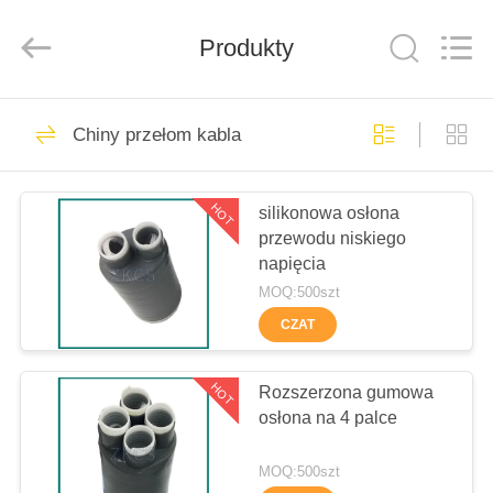
HENGYANG
ZK
INDUSTRIAL
Produkty
CO.,
LTD.
All
Rights
Reserved.
DOM
148
Chiny przełom kabla
Rurka
PRODUKTY
termokurczliwa na
HOT
silikonowa osłona
przewodu niskiego
zimno
FILMY
napięcia
MOQ:500szt
O
CZAT
121
NAS
Rura termokurczliwa
HOT
Rozszerzona gumowa
osłona na 4 palce
ZWIEDZANIE
EPDM
FABRYKI
MOQ:500szt