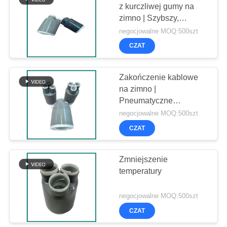
z kurczliwej gumy na
zimno | Szybszy,
26
bezpieczniejszy niż
negocjowalne MOQ:500szt
termokurczliwy
CZAT
Rękaw ochronny
Zakończenie kablowe
na zimno |
Pneumatyczne
rozszerzanie silikonowej
negocjowalne MOQ:500szt
gumy kablowej z 3-
CZAT
27
palczastym
zakończeniem dla
Rozwijająca się
systemów zasilania
Zmniejszenie
12/20kV
temperatury
maszyna
negocjowalne MOQ:500szt
CZAT