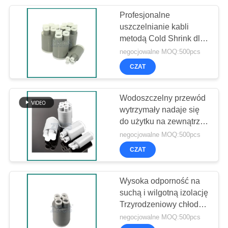
Profesjonalne
24
uszczelnianie kabli
metodą Cold Shrink dla
Maszyna do spirali
bezpiecznych połączeń
negocjowalne MOQ:500pcs
kablowych
CZAT
Wodoszczelny przewód
wytrzymały nadaje się
do użytku na zewnątrz
86
idealny do użytku na
negocjowalne MOQ:500pcs
zewnątrz
CZAT
Strój rdzeniowy
Wysoka odporność na
suchą i wilgotną izolację
Trzyrodzeniowy chłodny
skurcz Przerwanie
negocjowalne MOQ:500pcs
Dobra wytrzymałość