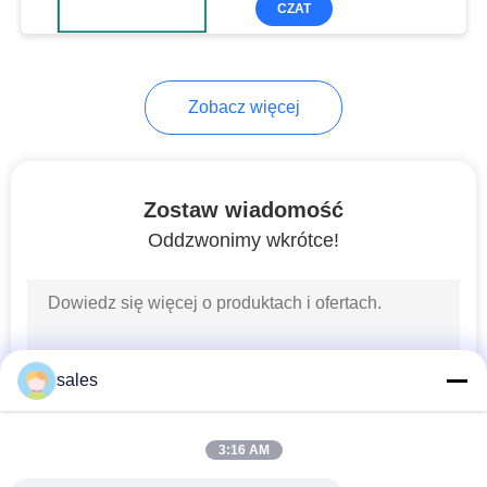
CZAT
27
Projekt
taśma splicingowa
Zobacz więcej
Zostaw wiadomość
Oddzwonimy wkrótce!
23
Taśma
wodoodporna
sales
3:16 AM
50