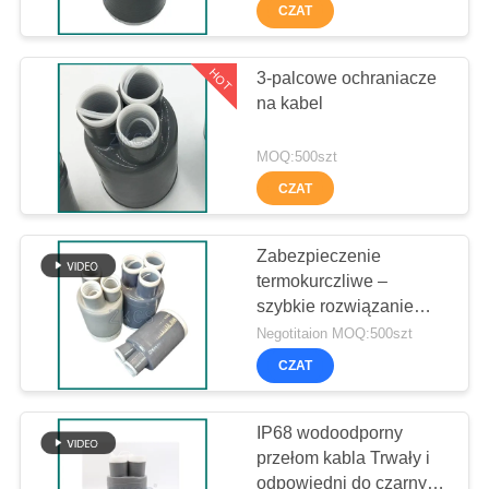
CZAT
KONTROLA
JAKOŚCI
HOT
3-palcowe ochraniacze
89
na kabel
Silikonowa rura
SKONTAKTUJ
MOQ:500szt
SIĘ
termokurczliwa
CZAT
Z
NAMI
Zabezpieczenie
termokurczliwe –
szybkie rozwiązanie
NOWOŚCI
109
zabezpieczające dla
Negotitaion MOQ:500szt
podstacji średniego i
Akcesoria do kabli
CZAT
niskiego napięcia
SPRAWY
termokurczliwych
IP68 wodoodporny
BLOGU
przełom kabla Trwały i
odpowiedni do czarnych