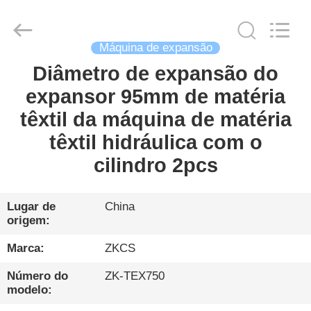
HENGYANG
ZK
INDUSTRIAL
CO.,
LTD.
Máquina de expansão
All
Rights
Reserved.
Diâmetro de expansão do
LAR
expansor 95mm de matéria
PRODUTOS
têxtil da máquina de matéria
têxtil hidráulica com o
VÍDEOS
cilindro 2pcs
SOBRE
Lugar de
China
origem:
NÓS
Marca:
ZKCS
VISITA
Número do
ZK-TEX750
À
modelo: