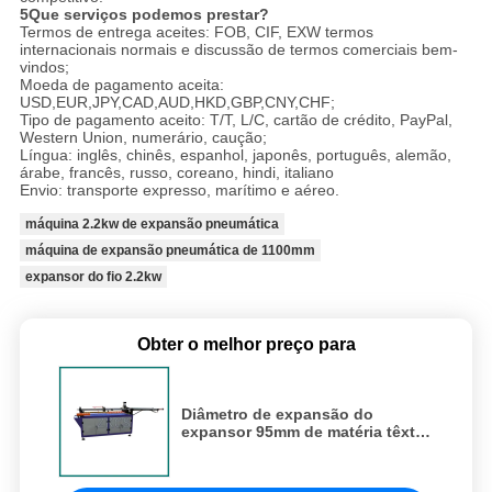
5Que serviços podemos prestar?
Termos de entrega aceites: FOB, CIF, EXW termos
internacionais normais e discussão de termos comerciais bem-
vindos;
Moeda de pagamento aceita:
USD,EUR,JPY,CAD,AUD,HKD,GBP,CNY,CHF;
Tipo de pagamento aceito: T/T, L/C, cartão de crédito, PayPal,
Western Union, numerário, caução;
Língua: inglês, chinês, espanhol, japonês, português, alemão,
árabe, francês, russo, coreano, hindi, italiano
Envio: transporte expresso, marítimo e aéreo.
máquina 2.2kw de expansão pneumática
máquina de expansão pneumática de 1100mm
expansor do fio 2.2kw
Obter o melhor preço para
Diâmetro de expansão do
expansor 95mm de matéria têxtil
da máquina de matéria têxtil
hidráulica com o cilindro 2pcs