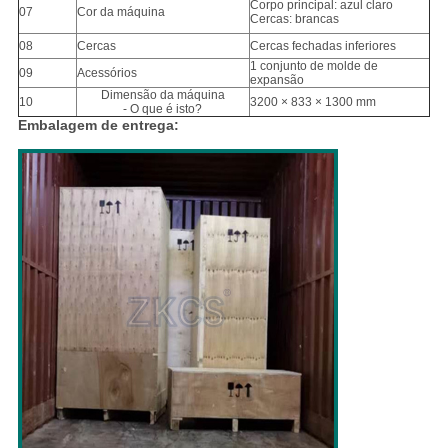
Corpo principal: azul claro
07
Cor da máquina
Cercas: brancas
08
Cercas
Cercas fechadas inferiores
1 conjunto de molde de
09
Acessórios
expansão
Dimensão da máquina
10
3200 × 833 × 1300 mm
- O que é isto?
Embalagem de entrega: