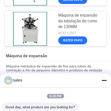
Máquina de expansão
da tubulação do curso
de 130MM
MOQ:1UNIT
BATER PAPO
Máquina de expansão
Máquina hidráulica de expansão de fios para tubos de
contração a frio de pequeno diâmetro e produtos de vedação
de borracha
sales
Máquina de expansão têxtil de alta velocidade e poupança de
energia
6:28 PM
Máquina de enrolar espiral por ultra-som e de corte
automático para tubos de suporte de telecomunicações
Good day, what product are you looking for?