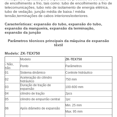
de encolhimento a frio, tais como: tubo de encolhimento a frio de
telecomunicações, tubo reto de isolamento de energia elétrica,
tubo de vedação, junção média de baixa / média
tensão,terminações de cabos interiores/exteriores.
Características: expansão do tubo, expansão do tubo,
expansão da mangueira, expansão da terminação,
expansão da junção
Parâmetros técnicos principais da máquina de expansão
têxtil
Modelo: ZK-TEX750
Modelo
ZK-TEX750
- Não,
Ponto
Parâmetros
não.
01
Sistema dinâmico
Controle hidráulico
Aceleração do cilindro
02
750 mm
hidráulico
Duração de tração de
03
100-600 mm
expansão
04
cilindro de tração
2pcs
05
cilindro de empurrão central
1pc
Min. 25 mm
06
Após diâmetro de expansão
Max. 95 mm