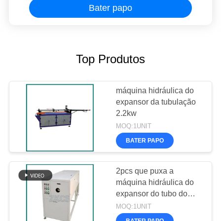
Bater papo
Top Produtos
máquina hidráulica do
expansor da tubulação
2.2kw
MOQ:1UNIT
BATER PAPO
2pcs que puxa a
máquina hidráulica do
expansor do tubo do
cilindro
MOQ:1UNIT
BATER PAPO