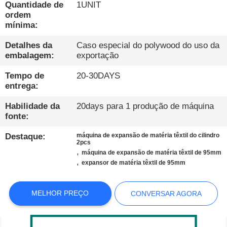
FÁBRICA
Quantidade de
1UNIT
ordem
mínima:
CONTROLE
Detalhes da
Caso especial do polywood do uso da
DE
embalagem:
exportação
QUALIDADE
Tempo de
20-30DAYS
entrega:
CONTATE-
Habilidade da
20days para 1 produção de máquina
NOS
fonte:
Destaque:
máquina de expansão de matéria têxtil do cilindro
2pcs
NOTÍCIAS
,
máquina de expansão de matéria têxtil de 95mm
,
expansor de matéria têxtil de 95mm
CASOS
MELHOR PREÇO
CONVERSAR AGORA
BLOGUE