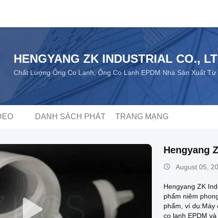
HENGYANG ZK INDUSTRIAL CO., L
Chất Lượng Ống Co Lạnh, Ống Co Lạnh EPDM Nhà Sản Xuất Từ
DEO
DANH SÁCH PHÁT
TRANG MẠNG
Hengyang Zk
August 05, 2
Hengyang ZK Indus
phẩm niêm phong 
phẩm, ví dụ:Máy c
co lạnh EPDM và 