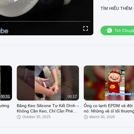
điện.
TÌM HIỂU THÊM
www.cold-shrinkt
Trò Chuy
00:31
00:17
đường
Băng Keo Silicone Tự Kết Dính –
Ống co lạnh EPDM và đội
Không Cần Keo, Chỉ Cần Phép
nó: Những vệ sĩ tối thượn
Màu! | Băng Keo Sửa Chữa
cáp của bạn!
October 30, 2025
March 30, 2026
Chống Thấm Nước & Chịu Nhiệt