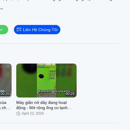
 →
ube.com.
ện
Liên Hệ Chúng Tôi
00:20
00:25
 của
Máy giãn nở dây đang hoạt
g cho
động - Mở rộng ống co lạnh
đường kính nhỏ
April 22, 2026