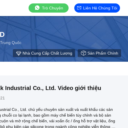
Trò Chuyện
Liên Hệ Chúng Tôi
TD
 Trung Quốc
Nhà Cung Cấp Chất Lượng
Sản Phẩm Chính
 Industrial Co., Ltd. Video giới thiệu
021
trial Co., Ltd. chủ yếu chuyên sản xuất và xuất khẩu các sản
chuỗi co lại lạnh, bao gồm máy chế biến tùy chỉnh và bộ sản
uộn và mở rộng chế biến, vải xoắn ốc / ống hỗ trợ vật liệu, ống
bộ phụ kiện cáp silicone trong ngành công nghiệp viễn thông và