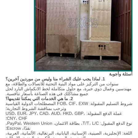
أسئلة وأجوبة
1. لماذا يجب عليك الشراء منا وليس من موردين آخرين؟
سنوات من التركيز على مواد البنية التحتية للاتصالات والطاقة، مع
مهندسين وعمال ذوي خبرة، مع حلول متكاملة لخط الانكماش البارد لحل
جميع مشاكلك في هذه الصناعة بأسعار تنافسية.
2. ما هي الخدمات التي يمكننا تقديمها؟
شروط التسليم المقبولة: FOB، CIF، EXW المصطلحات الدولية القياسية
وترحب بمناقشة الشروط التجارية؛
عملة الدفع المقبولة: USD، EUR، JPY، CAD، AUD، HKD، GBP،
CNY، CHF؛
نوع الدفع المقبول: T/T، L/C، بطاقة الائتمان، PayPal، Western Union،
نقدًا، Escrow؛
اللغة: الإنجليزية، الصينية، الإسبانية، اليابانية، البرتغالية، الألمانية، العربية،