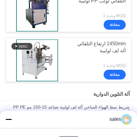
التلقائي لولب PP لولبية
MOQ:وحدة 1
محادثة
1450mm ارتفاع التلقائي
آلة لف لولبية
MOQ:وحدة 1
محادثة
آلة التلوين الدوارية
شريط نمط الهواء الساخن آلة لف لولبية تصاعد 15-150 مم PP PE
أنبوب
sales
مادة PP محرك الشريط الأساسي قطع تلقائي للفول البلاستيكي
الشريط