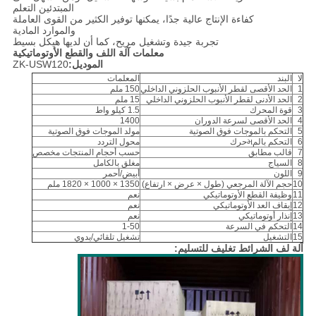
المبتدئين التعلم
كفاءة الإنتاج عالية جدًا، يمكنها توفير الكثير من القوى العاملة
والموارد المادية
تجربة جيدة وتشغيل مريح، كما أن لديها هيكل بسيط
معلمات آلة اللف والقطع الأوتوماتيكية
الموديل:
ZK-USW120
لا
البند
المعلمات
1
الحد الأقصى لقطر الأنبوب الحلزوني الداخلي
150 ملم
2
الحد الأدنى لقطر الأنبوب الحلزوني الداخلي
15 ملم
3
قوة المحرك
1.5 كيلو واط
4
الحد الأقصى لسرعة الدوران
1400
5
التحكم بالموجات فوق الصوتية
مولد الموجات فوق الصوتية
6
التحكم بالمમحرك
محول التردد
7
قالب مطابق
حسب أحجام المنتجات مخصص
8
السياج
مغلق بالكامل
9
اللون
أبيض/أحمر
10
حجم الآلة المرجعي (طول × عرض × ارتفاع)
1350 × 1000 × 1820 ملم
11
وظيفة القطع الأوتوماتيكي
نعم
12
إيقاف العد الأوتوماتيكي
نعم
13
إنذار أوتوماتيكي
نعم
14
التحكم في السرعة
1-50
15
التشغيل
تشغيل تلقائي/يدوي
آلة لف الشرائط تغليف للتسليم: