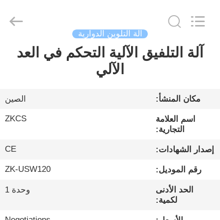
HENGYANG
ZK
INDUSTRIAL
CO.,
LTD.
All
آلة التلوين الدوارية
Rights
Reserved.
آلة التلفيق الآلية التحكم في العد
بيت
الآلي
منتجات
مكان المنشأ:
الصين
فيديوهات
ZKCS
اسم العلامة
التجارية:
معلومات
CE
إصدار الشهادات:
عنا
ZK-USW120
رقم الموديل:
الحد الأدنى
وحدة 1
جولة
لكمية:
في
Negotiations