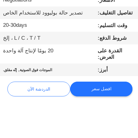
الأسعار:
المصنع
تفاصيل التغليف:
تصدير حالة بوليوود للاستخدام الخاص
ضبط
20-30days
وقت التسليم:
الجودة
شروط الدفع:
L / C ، T / T ، إلخ
القدرة على
20 يومًا لإنتاج آلة واحدة
اتصل
العرض:
بنا
,
أبرز:
الموجات فوق الصوتية
إنّه مقلق.
أخبار
افضل سعر
الدردشة الآن
القضايا
مدونة