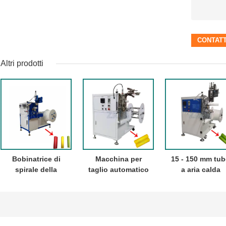
Altri prodotti
Bobinatrice di
Macchina per
15 - 150 mm tu
spirale della
taglio automatico
a aria calda
striscia di stile
di strisce di
macchina di
dell'aria calda
materiale PP per
avvolgimento 
metropolitana
avvolgimento di
strisce
sviluppantesi a
strisce di plastica
automatico de
spirale del PE di
nucleo macchi