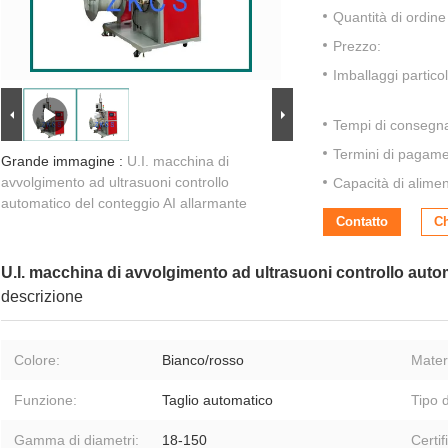
Quantità di ordin
Prezzo:
Imballaggi particol
Tempi di consegn
Termini di pagame
Grande immagine :
U.I. macchina di
avvolgimento ad ultrasuoni controllo
Capacità di alime
automatico del conteggio AI allarmante
Contatto
Ch
U.I. macchina di avvolgimento ad ultrasuoni controllo auto
descrizione
Colore:
Bianco/rosso
Mater
Funzione:
Taglio automatico
Tipo d
Gamma di diametri:
18-150
Certif