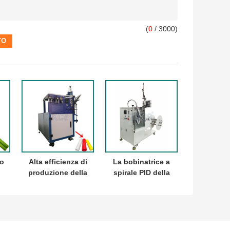
(
0
/ 3000)
bo
Alta efficienza di
La bobinatrice a
produzione della
spirale PID della
metropolitana
plastica del PE
a
della bobinatrice
dei pp controlla il
di plastica di
CE Certficate per
l
spirale per i
il mercato di
na
prodotti freddi
Europa