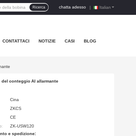
chatta adesso
|
Italian
Ricerca
CONTATTACI
NOTIZIE
CASI
BLOG
rmante
 del conteggio AI allarmante
Cina
ZKCS
CE
o:
ZK-USW120
nto e spedizione: