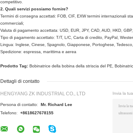
competitivo.
2. Quali servizi possiamo fornire?
Termini di consegna accettati: FOB, CIF, EXW termini internazionali st
commerciali;
Valuta di pagamento accettata: USD, EUR, JPY, CAD, AUD, HKD, GBP
Tipo di pagamento accettato: T/T, L/C, Carta di credito, PayPal, Weste
Lingua: Inglese, Cinese, Spagnolo, Giapponese, Portoghese, Tedesco, 
Spedizione: espressa, marittima e aerea
Prodotto Tag:
Bobinatrice della bobina della striscia del PE
,
Bobinatric
Dettagli di contatto
Invia la tu
HENGYANG ZK INDUSTRIAL CO., LTD
Persona di contatto:
Mr. Richard Lee
Telefono:
+8618627678155