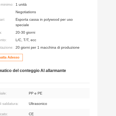
e minimo:
1 unità
Negotiations
ari:
Esporta cassa in polywood per uso
speciale
a:
20-30 giorni
nto:
L/C, T/T, ecc
ntazione:
20 giorni per 1 macchina di produzione
atta Adesso
matico del conteggio AI allarmante
iale:
PP e PE
i saldatura:
Ultrasonico
icato:
CE