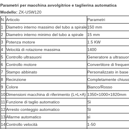
Parametri per macchina avvolgitrice e taglierina automatica
Modello:
ZK-USW120
N.
Articolo
Parametri
1
Diametro interno massimo del tubo a spirale
150 mm
2
Diametro interno minimo del tubo a spirale
15 mm
3
Potenza motore
1.5 KW
4
Velocità di rotazione massima
1400
5
Controllo ultrasuoni
Generatore a ultrasuon
6
Controllo motore
Convertitore di freque
7
Stampo abbinato
Personalizzato in base 
8
Recinzione
Completamente chius
9
Colore
Bianco/Rosso
10
Dimensioni macchina di riferimento (L×L×A)
1350×1000×1820mm
11
Funzione di taglio automatico
Sì
12
Arresto conteggio automatico
Sì
13
Allarme automatico
sì
14
Controllo velocità
1-50