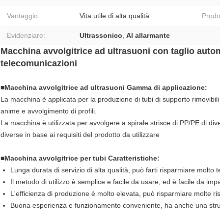
Vantaggio:
Vita utile di alta qualità
Prodot
Evidenziare:
Ultrassonico
,
Al allarmante
Macchina avvolgitrice ad ultrasuoni con taglio automa
telecomunicazioni
■Macchina avvolgitrice ad ultrasuoni Gamma di applicazione:
La macchina è applicata per la produzione di tubi di supporto rimovibili
anime e avvolgimento di profili.
La macchina è utilizzata per avvolgere a spirale strisce di PP/PE di di
diverse in base ai requisiti del prodotto da utilizzare
■Macchina avvolgitrice per tubi Caratteristiche:
Lunga durata di servizio di alta qualità, può farti risparmiare molt
Il metodo di utilizzo è semplice e facile da usare, ed è facile da impa
L'efficienza di produzione è molto elevata, può risparmiare molte r
Buona esperienza e funzionamento conveniente, ha anche una str