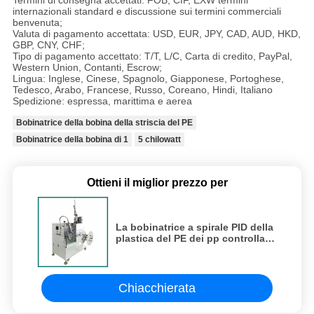
Termini di consegna accettati: FOB, CIF, EXW termini
internazionali standard e discussione sui termini commerciali
benvenuta;
Valuta di pagamento accettata: USD, EUR, JPY, CAD, AUD, HKD,
GBP, CNY, CHF;
Tipo di pagamento accettato: T/T, L/C, Carta di credito, PayPal,
Western Union, Contanti, Escrow;
Lingua: Inglese, Cinese, Spagnolo, Giapponese, Portoghese,
Tedesco, Arabo, Francese, Russo, Coreano, Hindi, Italiano
Spedizione: espressa, marittima e aerea
Bobinatrice della bobina della striscia del PE
Bobinatrice della bobina di 1
5 chilowatt
Ottieni il miglior prezzo per
La bobinatrice a spirale PID della
plastica del PE dei pp controlla il
CE Certficate per il mercato di
Europa
Chiacchierata