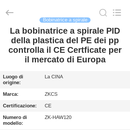
2026
HENGYANG
ZK
INDUSTRIAL
CO.,
LTD.
Bobinatrice a spirale
All
Rights
La bobinatrice a spirale PID
CASA
Reserved.
della plastica del PE dei pp
PRODOTTI
controlla il CE Certficate per
il mercato di Europa
VIDEO
Luogo di
La CINA
origine:
CHI
SIAMO
Marca:
ZKCS
Certificazione:
CE
VISITA
Numero di
ZK-HAW120
ALLA
modello: