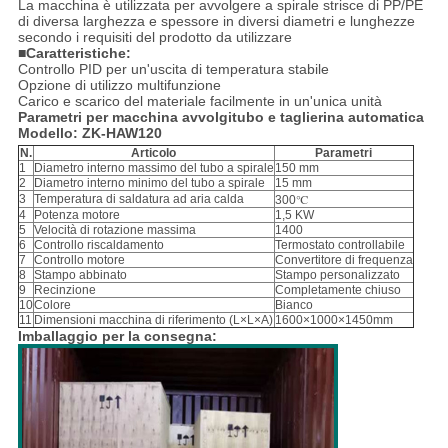
La macchina è utilizzata per avvolgere a spirale strisce di PP/PE
di diversa larghezza e spessore in diversi diametri e lunghezze
secondo i requisiti del prodotto da utilizzare
■Caratteristiche:
Controllo PID per un'uscita di temperatura stabile
Opzione di utilizzo multifunzione
Carico e scarico del materiale facilmente in un'unica unità
Parametri per macchina avvolgitubo e taglierina automatica
Modello: ZK-HAW120
N.
Articolo
Parametri
1
Diametro interno massimo del tubo a spirale
150 mm
2
Diametro interno minimo del tubo a spirale
15 mm
3
Temperatura di saldatura ad aria calda
300℃
4
Potenza motore
1,5 KW
5
Velocità di rotazione massima
1400
6
Controllo riscaldamento
Termostato controllabile
7
Controllo motore
Convertitore di frequenza
8
Stampo abbinato
Stampo personalizzato
9
Recinzione
Completamente chiuso
10
Colore
Bianco
11
Dimensioni macchina di riferimento (L×L×A)
1600×1000×1450mm
Imballaggio per la consegna: