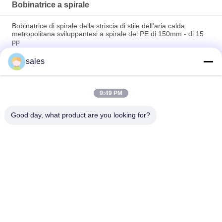
Bobinatrice a spirale
Bobinatrice di spirale della striscia di stile dell'aria calda
metropolitana sviluppantesi a spirale del PE di 150mm - di 15
pp
sales
Macchina per taglio automatico di strisce di materiale PP per
avvolgimento di strisce di plastica
15 - 150 mm tubo a aria calda macchina di avvolgimento a
9:49 PM
strisce automatico del nucleo macchina di avvolgimento a
spirale di plastica
Good day, what product are you looking for?
Categorie popolari
Tutti
Metropolitana 
Metropolitana 
Fredda Degli 
Fredda Degli 
Strizzacervelli
Strizzacervelli Di 
Metropolitana 
Accessori Freddi 
EPDM
Fredda Degli 
Del Cavo Degli 
Strizzacervelli Del 
Strizzacervelli
Termine Freddo 
Silicone