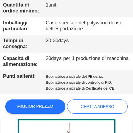
FABBRICA
Quantità di
1unit
ordine minimo:
CONTROLLO
Imballaggi
Caso speciale del polywood di uso
particolari:
dell'esportazione
DI
QUALITÀ
Tempi di
20-30days
consegna:
CONTATTACI
Capacità di
20days per 1 produzione di macchina
alimentazione:
NOTIZIE
Punti salienti:
,
Bobinatrice a spirale del PE dei pp
,
Bobinatrice a spirale di controllo di PID
Bobinatrice a spirale di Certficate del CE
CASI
MIGLIOR PREZZO
CHATTA ADESSO
BLOG