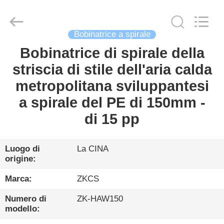
2026
HENGYANG
ZK
INDUSTRIAL
CO.,
LTD.
Bobinatrice a spirale
All
Rights
Bobinatrice di spirale della
CASA
Reserved.
striscia di stile dell'aria calda
PRODOTTI
metropolitana sviluppantesi
a spirale del PE di 150mm -
VIDEO
di 15 pp
CHI
Luogo di
La CINA
origine:
SIAMO
Marca:
ZKCS
VISITA
Numero di
ZK-HAW150
ALLA
modello: