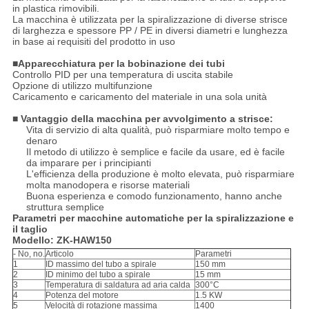
in plastica rimovibili.
La macchina è utilizzata per la spiralizzazione di diverse strisce
di larghezza e spessore PP / PE in diversi diametri e lunghezza
in base ai requisiti del prodotto in uso
■Apparecchiatura per la bobinazione dei tubi
Controllo PID per una temperatura di uscita stabile
Opzione di utilizzo multifunzione
Caricamento e caricamento del materiale in una sola unità
■ Vantaggio della macchina per avvolgimento a strisce:
Vita di servizio di alta qualità, può risparmiare molto tempo e
denaro
Il metodo di utilizzo è semplice e facile da usare, ed è facile
da imparare per i principianti
L'efficienza della produzione è molto elevata, può risparmiare
molta manodopera e risorse materiali
Buona esperienza e comodo funzionamento, hanno anche
struttura semplice
Parametri per macchine automatiche per la spiralizzazione e
il taglio
Modello: ZK-HAW150
- No, no.
Articolo
Parametri
1
ID massimo del tubo a spirale
150 mm
2
ID minimo del tubo a spirale
15 mm
3
Temperatura di saldatura ad aria calda
300°C
4
Potenza del motore
1.5 KW
5
Velocità di rotazione massima
1400