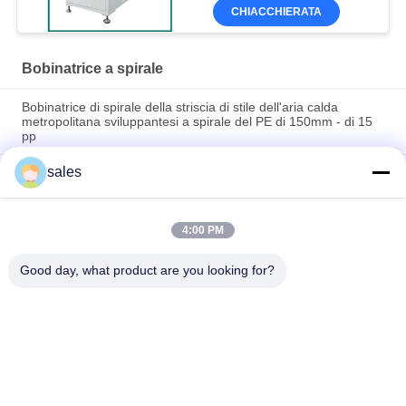
CHIACCHIERATA
Bobinatrice a spirale
Bobinatrice di spirale della striscia di stile dell'aria calda
metropolitana sviluppantesi a spirale del PE di 150mm - di 15
pp
sales
Macchina per taglio automatico di strisce di materiale PP per
avvolgimento di strisce di plastica
15 - 150 mm tubo a aria calda macchina di avvolgimento a
4:00 PM
strisce automatico del nucleo macchina di avvolgimento a
spirale di plastica
Good day, what product are you looking for?
Categorie popolari
Tutti
Metropolitana 
Metropolitana 
Fredda Degli 
Fredda Degli 
Strizzacervelli
Strizzacervelli Di 