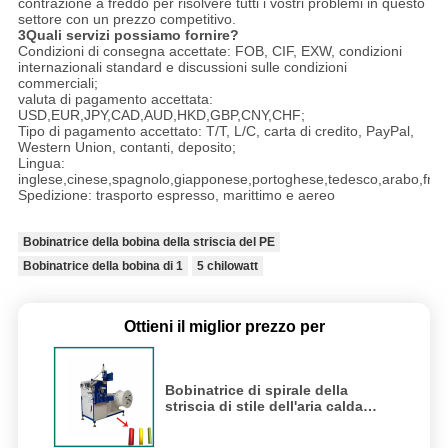
contrazione a freddo per risolvere tutti i vostri problemi in questo
settore con un prezzo competitivo.
3Quali servizi possiamo fornire?
Condizioni di consegna accettate: FOB, CIF, EXW, condizioni
internazionali standard e discussioni sulle condizioni
commerciali;
valuta di pagamento accettata:
USD,EUR,JPY,CAD,AUD,HKD,GBP,CNY,CHF;
Tipo di pagamento accettato: T/T, L/C, carta di credito, PayPal,
Western Union, contanti, deposito;
Lingua:
inglese,cinese,spagnolo,giapponese,portoghese,tedesco,arabo,franc
Spedizione: trasporto espresso, marittimo e aereo
Bobinatrice della bobina della striscia del PE
Bobinatrice della bobina di 1
5 chilowatt
Ottieni il miglior prezzo per
Bobinatrice di spirale della
striscia di stile dell'aria calda
metropolitana sviluppantesi a
spirale del PE di 150mm - di 15 pp