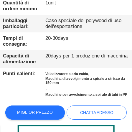
FABBRICA
Quantità di
1unit
ordine minimo:
CONTROLLO
Imballaggi
Caso speciale del polywood di uso
particolari:
dell'esportazione
DI
Tempi di
20-30days
QUALITÀ
consegna:
Capacità di
20days per 1 produzione di macchina
CONTATTACI
alimentazione:
Punti salienti:
,
Velocizzatore a aria calda
NOTIZIE
Macchina di avvolgimento a spirale a strisce da
150 mm
,
CASI
Macchine per avvolgimento a spirale di tubi in PP
BLOG
MIGLIOR PREZZO
CHATTA ADESSO