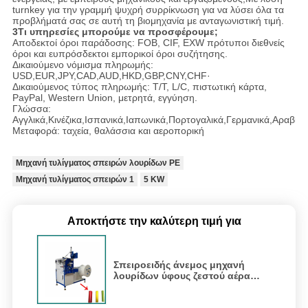
turnkey για την γραμμή ψυχρή συρρίκνωση για να λύσει όλα τα
προβλήματά σας σε αυτή τη βιομηχανία με ανταγωνιστική τιμή.
3Τι υπηρεσίες μπορούμε να προσφέρουμε;
Αποδεκτοί όροι παράδοσης: FOB, CIF, EXW πρότυποι διεθνείς
όροι και ευπρόσδεκτοι εμπορικοί όροι συζήτησης.
Δικαιούμενο νόμισμα πληρωμής:
USD,EUR,JPY,CAD,AUD,HKD,GBP,CNY,CHF·
Δικαιούμενος τύπος πληρωμής: T/T, L/C, πιστωτική κάρτα,
PayPal, Western Union, μετρητά, εγγύηση.
Γλώσσα:
Αγγλικά,Κινέζικα,Ισπανικά,Ιαπωνικά,Πορτογαλικά,Γερμανικά,Αραβικά,
Μεταφορά: ταχεία, θαλάσσια και αεροπορική
Μηχανή τυλίγματος σπειρών λουρίδων PE
Μηχανή τυλίγματος σπειρών 1
5 KW
Αποκτήστε την καλύτερη τιμή για
Σπειροειδής άνεμος μηχανή
λουρίδων ύφους ζεστού αέρα
κιμένος σπειροειδώς σωλήνας
PE 15 - 150mm PP