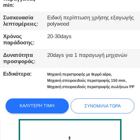
ΕΡΓΟΣΤΆΣΙΟ
min:
Συσκευασία
Ειδική περίπτωση χρήσης εξαγωγής
ΠΟΙΟΤΙΚΌΣ
λεπτομέρειες:
polywood
ΈΛΕΓΧΟΣ
Χρόνος
20-30days
παράδοσης:
ΕΠΙΚΟΙΝΩΝΉΣΤΕ
Δυνατότητα
20days για 1 παραγωγή μηχανών
ΜΑΖΊ
προσφοράς:
ΜΑΣ
Ειδικότερα:
,
Μηχανή περιστροφής με θερμό αέρα
,
Μηχανή σπειροειδούς περιστροφής 150 mm
Μηχανή σπειροειδούς περιστροφής σωλήνων PP
ΕΙΔΉΣΕΙΣ
ΚΑΛΎΤΕΡΗ ΤΙΜΉ
ΣΥΝΟΜΙΛΊΑ ΤΏΡΑ
ΥΠΟΘΈΣΕΙΣ
ΙΣΤΟΛΌΓΙΟ