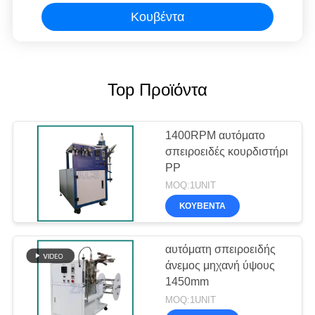
Κουβέντα
Top Προϊόντα
1400RPM αυτόματο
σπειροειδές κουρδιστήρι
PP
MOQ:1UNIT
ΚΟΥΒΈΝΤΑ
αυτόματη σπειροειδής
άνεμος μηχανή ύψους
1450mm
MOQ:1UNIT