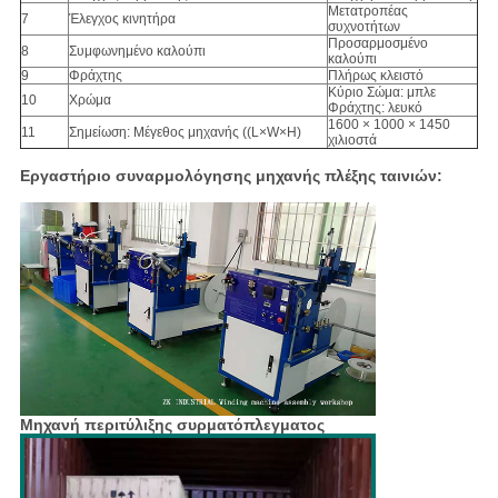
Μετατροπέας
7
Έλεγχος κινητήρα
συχνοτήτων
Προσαρμοσμένο
8
Συμφωνημένο καλούπι
καλούπι
9
Φράχτης
Πλήρως κλειστό
Κύριο Σώμα: μπλε
10
Χρώμα
Φράχτης: λευκό
1600 × 1000 × 1450
11
Σημείωση: Μέγεθος μηχανής ((L×W×H)
χιλιοστά
Εργαστήριο συναρμολόγησης μηχανής πλέξης ταινιών:
Μηχανή περιτύλιξης συρματόπλεγματος