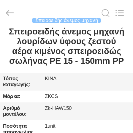
2026
HENGYANG
ZK
INDUSTRIAL
CO.,
LTD.
Σπειροειδής άνεμος μηχανή
All
Rights
Σπειροειδής άνεμος μηχανή
ΣΠΊΤΙ
Reserved.
λουρίδων ύφους ζεστού
ΠΡΟΪΌΝΤΑ
αέρα κιμένος σπειροειδώς
σωλήνας PE 15 - 150mm PP
ΒΊΝΤΕΟ
Τόπος
ΚΙΝΑ
καταγωγής:
ΓΙΑ
ΕΜΆΣ
Μάρκα:
ZKCS
Αριθμό
Zk-HAW150
ΞΕΝΆΓΗΣΗ
μοντέλου:
ΣΤΟ
Ποσότητα
1unit
παραγγελίας