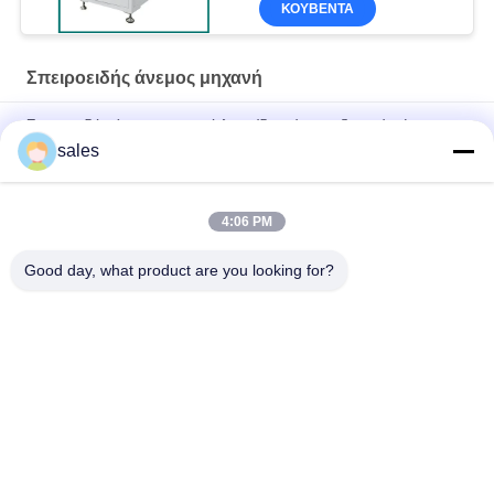
ΚΟΥΒΈΝΤΑ
Σπειροειδής άνεμος μηχανή
Σπειροειδής άνεμος μηχανή λουρίδων ύφους ζεστού αέρα
κιμένος σπειροειδώς σωλήνας PE 15 - 150mm PP
sales
Μηχανή κόψιμο για πλαστικές λωρίδες
4:06 PM
15 - 150mm Tube Hot Air Αυτοματοποιημένο μηχάνημα
περιστροφής λωρίδας πυρήνα
Good day, what product are you looking for?
Λαϊκή κατηγορία
Όλα
Το Κρύο 
Το Κρύο EPDM 
Συρρικνώνεται Το 
Συρρικνώνεται Το 
Σωλήνα
Σωλήνα
Το Κρύο Σιλικόνης 
Το Κρύο 
Συρρικνώνεται Το 
Συρρικνώνεται Τα 
Σωλήνα
Εξαρτήματα 