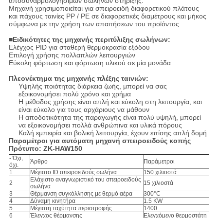
αποσυναρμολογήσιμων σωλήνων στήριξης.
Μηχανή χρησιμοποιείται για σπειροειδή διαφορετικού πλάτους
και πάχους ταινίες PP / PE σε διαφορετικές διαμέτρους και μήκος
σύμφωνα με την χρήση των απαιτήσεων του προϊόντος
■Ειδικότητες της μηχανής περιτύλιξης σωλήνων:
Ελέγχος PID για σταθερή θερμοκρασία εξόδου
Επιλογή χρήσης πολλαπλών λειτουργιών
Εύκολη φόρτωση και φόρτωση υλικού σε μία μονάδα
Πλεονέκτημα της μηχανής πλέξης ταινιών:
Υψηλής ποιότητας διάρκεια ζωής, μπορεί να σας
εξοικονομήσει πολύ χρόνο και χρήμα
Η μέθοδος χρήσης είναι απλή και εύκολη στη λειτουργία, και
είναι εύκολο για τους αρχάριους να μάθουν
Η αποδοτικότητα της παραγωγής είναι πολύ υψηλή, μπορεί
να εξοικονομήσει πολλά ανθρώπινα και υλικά πόρους
Καλή εμπειρία και βολική λειτουργία, έχουν επίσης απλή δομή
Παραμέτροι για αυτόματη μηχανή σπειροειδούς κοπής
Πρότυπο: ZK-HAW150
- Όχι,
Άρθρο
Παράμετροι
όχι.
1
Μέγιστο ID σπειροειδούς σωλήνα
150 χιλιοστά
Ελάχιστο αναγνωριστικό του σπειροειδούς
2
15 χιλιοστά
σωλήνα
3
Θέρμανση συγκόλλησης με θερμό αέρα
300°C
4
Δύναμη κινητήρα
1.5 KW
5
Μέγιστη ταχύτητα περιστροφής
1400
6
Έλεγχος θέρμανσης
Ελεγχόμενο θερμοστάτη