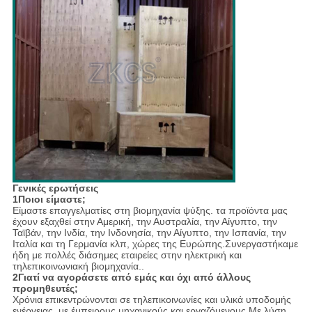
Γενικές ερωτήσεις
1Ποιοι είμαστε;
Είμαστε επαγγελματίες στη βιομηχανία ψύξης. τα προϊόντα μας
έχουν εξαχθεί στην Αμερική, την Αυστραλία, την Αίγυπτο, την
Ταϊβάν, την Ινδία, την Ινδονησία, την Αίγυπτο, την Ισπανία, την
Ιταλία και τη Γερμανία κλπ, χώρες της Ευρώπης.Συνεργαστήκαμε
ήδη με πολλές διάσημες εταιρείες στην ηλεκτρική και
τηλεπικοινωνιακή βιομηχανία..
2Γιατί να αγοράσετε από εμάς και όχι από άλλους
προμηθευτές;
Χρόνια επικεντρώνονται σε τηλεπικοινωνίες και υλικά υποδομής
ενέργειας, με έμπειρους μηχανικούς και εργαζόμενους,Με λύση