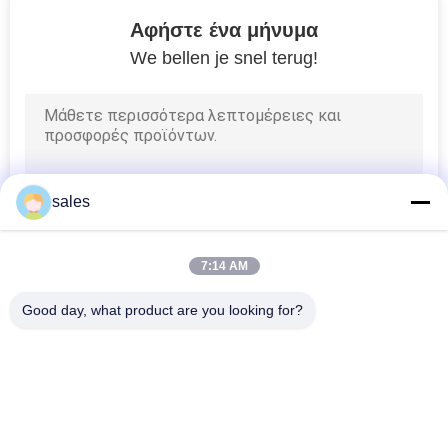
Αφήστε ένα μήνυμα
SITEMAP
We bellen je snel terug!
ΠΟΛΙΤΙΚΉ
ΑΠΟΡΡΉΤΟΥ
sales
7:14 AM
Good day, what product are you looking for?
Λαϊκή κατηγορία
Όλα
Το Κρύο 
Το Κρύο EPDM 
Συρρικνώνεται Το 
Συρρικνώνεται Το 
Σωλήνα
Σωλήνα