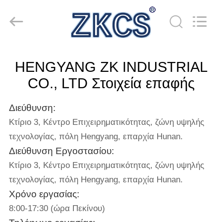
derlandse
ληνικά
日
本語
한국
العرب
हिन्दी
Türkçe
ΣΠΊΤΙ
ndonesia
iếng Việt
HENGYANG ZK INDUSTRIAL
ไทย
বাংলা
فارسی
ΠΡΟΪΌΝΤΑ
CO., LTD Στοιχεία επαφής
Polski
Διεύθυνση:
ΒΊΝΤΕΟ
ΚΙΝΑ
καλός
Κτίριο 3, Κέντρο Επιχειρηματικότητας, ζώνη υψηλής
Ποιότητα
Το
τεχνολογίας, πόλη Hengyang, επαρχία Hunan.
κρύο
ΓΙΑ
συρρικνώνεται
Διεύθυνση Εργοστασίου:
το
σωλήνα
ΕΜΆΣ
προμηθευτής.
Κτίριο 3, Κέντρο Επιχειρηματικότητας, ζώνη υψηλής
Copyright
©
τεχνολογίας, πόλη Hengyang, επαρχία Hunan.
2021
-
ΞΕΝΆΓΗΣΗ
2026
Χρόνο εργασίας:
HENGYANG
ZK
ΣΤΟ
8:00-17:30 (ώρα Πεκίνου)
INDUSTRIAL
CO.,
LTD.