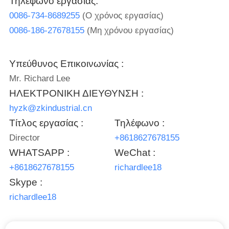
Τηλέφωνο εργασίας:
ΕΡΓΟΣΤΆΣΙΟ
All
Rights
0086-734-8689255
(Ο χρόνος εργασίας)
Reserved.
0086-186-27678155
(Μη χρόνου εργασίας)
ΠΟΙΟΤΙΚΌΣ
ΈΛΕΓΧΟΣ
Υπεύθυνος Επικοινωνίας :
Mr. Richard Lee
ΕΠΙΚΟΙΝΩΝΉΣΤΕ
ΗΛΕΚΤΡΟΝΙΚΗ ΔΙΕΥΘΥΝΣΗ :
ΜΑΖΊ
hyzk@zkindustrial.cn
ΜΑΣ
Τίτλος εργασίας :
Τηλέφωνο :
Director
+8618627678155
ΕΙΔΉΣΕΙΣ
WHATSAPP :
WeChat :
+8618627678155
richardlee18
ΥΠΟΘΈΣΕΙΣ
Skype :
richardlee18
ΙΣΤΟΛΌΓΙΟ