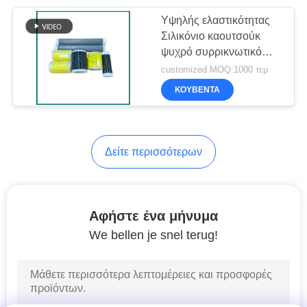
Υψηλής ελαστικότητας
24
Σιλικόνιο καουτσούκ
Σπειροειδής άνεμος
ψυχρό συρρικνωτικό
σωλήνα ανθεκτικό σε
customized MOQ:1000 τεμ
μηχανή
υπεριώδη ακτινοβολία
ΚΟΥΒΈΝΤΑ
χωρίς θερμότητα κρύο
συρρικνωτικό καλώδιο
προστασία μανίκι
Δείτε περισσότερων
86
Κεντρική λωρίδα
Αφήστε ένα μήνυμα
We bellen je snel terug!