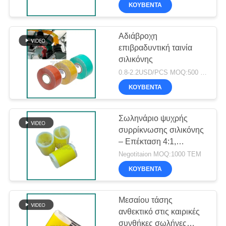
ΕΡΓΟΣΤΆΣΙΟ
ΚΟΥΒΈΝΤΑ
ΠΟΙΟΤΙΚΌΣ
Αδιάβροχη
89
επιβραδυντική ταινία
ΈΛΕΓΧΟΣ
σιλικόνης
Το κρύο σιλικόνης
0.8-2.2USD/PCS MOQ:500 κυλίνδρους
ΕΠΙΚΟΙΝΩΝΉΣΤΕ
συρρικνώνεται το
ΚΟΥΒΈΝΤΑ
ΜΑΖΊ
σωλήνα
ΜΑΣ
Σωληνάριο ψυχρής
συρρίκνωσης σιλικόνης
– Επέκταση 4:1,
ΕΙΔΉΣΕΙΣ
109
ανθεκτικό στην
Negotitaion MOQ:1000 ΤΕΜ
υπεριώδη ακτινοβολία,
Το κρύο
ΚΟΥΒΈΝΤΑ
ανθεκτικό στο σκίσιμο
ΥΠΟΘΈΣΕΙΣ
συρρικνώνεται τα
Μεσαίου τάσης
ΙΣΤΟΛΌΓΙΟ
εξαρτήματα
ανθεκτικό στις καιρικές
συνθήκες σωλήνες