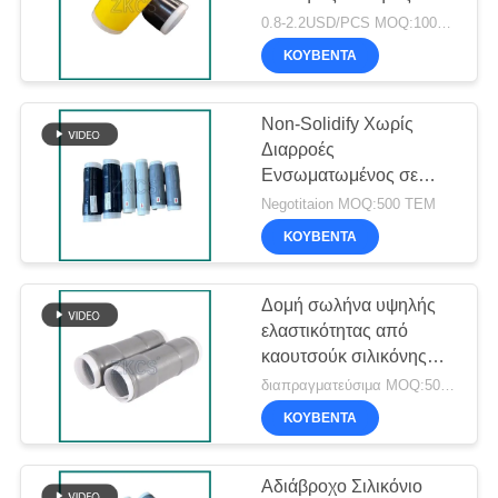
καλωδίων
απομόνωσης από
0.8-2.2USD/PCS MOQ:1000 ΤΕΜ
SITEMAP
καουτσούκ σιλικόνης
ΚΟΥΒΈΝΤΑ
51
ΠΟΛΙΤΙΚΉ
Το κρύο
Non-Solidify Χωρίς
ΑΠΟΡΡΉΤΟΥ
Διαρροές
συρρικνώνεται τη
Ενσωματωμένος σε
Μαστίχα Cold Shrink
λήξη
Negotitaion MOQ:500 ΤΕΜ
Tube
ΚΟΥΒΈΝΤΑ
Δομή σωλήνα υψηλής
61
ελαστικότητας από
Ξεμπλοκάρισμα
καουτσούκ σιλικόνης
Cold Shrink με
διαπραγματεύσιμα MOQ:500 PC
καλωδίων
ενσωματωμένο μαστίγιο
ΚΟΥΒΈΝΤΑ
Αδιάβροχο Σιλικόνιο