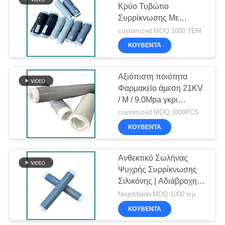
Κρύο Τυβώτιο
Συρρίκνωσης Με
26
Μαστίκι
customized MOQ:1000 ΤΕΜ
Προστατευτικό
ΚΟΥΒΈΝΤΑ
μανίκι
Αξιόπιστη ποιότητα
Φαρμακείο άμεση 21KV
/ M / 9.0Mpa γκρι
σιλικόνιο κρύο
customized MOQ:1000PCS
συρρικνωτή σωλήνα
ΚΟΥΒΈΝΤΑ
27
Επεκτειμένος
Ανθεκτικό Σωλήνας
Ψυχρής Συρρίκνωσης
μηχανή
Σιλικόνης | Αδιάβροχη
και σταθερή απόδοση
Negotitaion MOQ:1000 τεμ
μόνωσης
ΚΟΥΒΈΝΤΑ