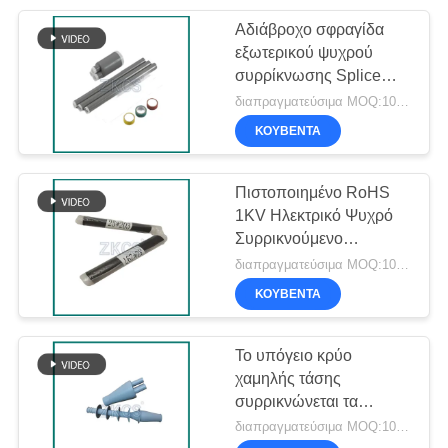
Αδιάβροχο σφραγίδα
24
εξωτερικού ψυχρού
Σπειροειδής άνεμος
συρρίκνωσης Splice
σωλήνα για υψηλή τάση
διαπραγματεύσιμα MOQ:1000 τεμ
μηχανή
ΚΟΥΒΈΝΤΑ
Πιστοποιημένο RoHS
1KV Ηλεκτρικό Ψυχρό
Συρρικνούμενο
86
Σύνδεσμο για Συνδέσεις
διαπραγματεύσιμα MOQ:1000PCS
Τηλεπικοινωνιών και
ΚΟΥΒΈΝΤΑ
Κεντρική λωρίδα
Καλωδιακής
Τηλεόρασης
Το υπόγειο κρύο
χαμηλής τάσης
συρρικνώνεται τα
εξαρτήματα καλωδίων
διαπραγματεύσιμα MOQ:1000PCS
για το τερματικό