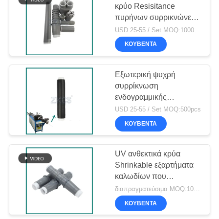
κρύο Resisitance
πυρήνων συρρικνώνεται
26
τις υπαίθριες εξαρτήσεις
USD 25-55 / Set MOQ:1000PCS
εξαρτημάτων
Προστατευτικό
ΚΟΥΒΈΝΤΑ
μανίκι
Εξωτερική ψυχρή
συρρίκνωση
ενδογραμμικής
σύνδεσης για καλώδια
USD 25-55 / Set MOQ:500pcs
22KV και 35KV Γρήγορη
ΚΟΥΒΈΝΤΑ
27
και ασφαλής
εγκατάσταση
Επεκτειμένος
UV ανθεκτικά κρύα
Shrinkable εξαρτήματα
μηχανή
καλωδίων που
σφραγίζουν το λάστιχο
διαπραγματεύσιμα MOQ:10sets
σιλικόνης
ΚΟΥΒΈΝΤΑ