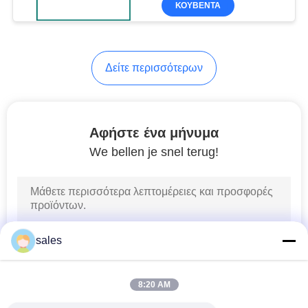
ΚΟΥΒΈΝΤΑ
27
ξεμπλοκαρίσματος
Ταινία σύνδεσης
Δείτε περισσότερων
Αφήστε ένα μήνυμα
We bellen je snel terug!
23
αδιάβροχη ταινία
sales
8:20 AM
50