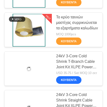
ΕΡΓΟΣΤΆΣΙΟ
ΚΟΥΒΈΝΤΑ
ΠΟΙΟΤΙΚΌΣ
HOT
Το κρύο ταινιών
89
μαστίχας συρρικνώνεται
ΈΛΕΓΧΟΣ
τα εξαρτήματα καλωδίων
Το κρύο σιλικόνης
MOQ:1000pcs
ΕΠΙΚΟΙΝΩΝΉΣΤΕ
συρρικνώνεται το
ΚΟΥΒΈΝΤΑ
ΜΑΖΊ
σωλήνα
ΜΑΣ
24kV 3-Core Cold
Shrink T-Branch Cable
Joint Kit XLPE Power
ΕΙΔΉΣΕΙΣ
109
Cable Connector 70-
USD 35-75 / Set MOQ:10 σετ
120mm² EPDM Rubber
Το κρύο
ΚΟΥΒΈΝΤΑ
ΥΠΟΘΈΣΕΙΣ
συρρικνώνεται τα
24kV 3-Core Cold
ΙΣΤΟΛΌΓΙΟ
εξαρτήματα
Shrink Straight Cable
Joint Kit XLPE Power