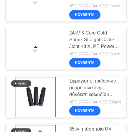
καλωδίων
Cable Connector 70-
USD 30-65 / Set MOQ:10 σετ
SITEMAP
120mm² Silicone
ΚΟΥΒΈΝΤΑ
Rubber
51
ΠΟΛΙΤΙΚΉ
Το κρύο
24kV 3-Core Cold
ΑΠΟΡΡΉΤΟΥ
Shrink Straight Cable
συρρικνώνεται τη
Joint Kit XLPE Power
Cable Connector 70-
λήξη
USD 25-55 / Set MOQ:10 σετ
120mm² EPDM Rubber
ΚΟΥΒΈΝΤΑ
Σφράγισης προϊόντων
61
μαύρη σιλικόνης
Ξεμπλοκάρισμα
σύνδεση καλωδίου
τροφοδοσίας μόνωσης
USD 25-55 / Set MOQ:500pcs
καλωδίων
καλωδίων κοινή
ΚΟΥΒΈΝΤΑ
35kv η τάση τρία UV