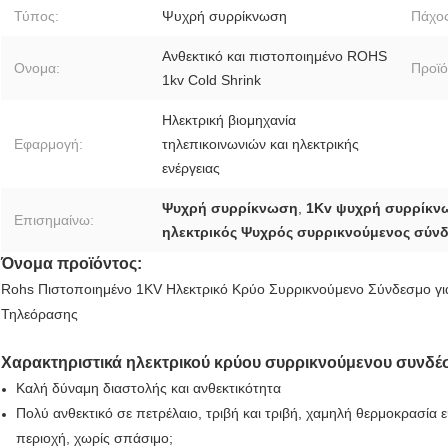
Τύπος:
Ψυχρή συρρίκνωση
Πάχος
Ανθεκτικό και πιστοποιημένο ROHS
Ονομα:
Προϊό
1kv Cold Shrink
Ηλεκτρική βιομηχανία
Εφαρμογή:
τηλεπικοινωνιών και ηλεκτρικής
ενέργειας
Ψυχρή συρρίκνωση
,
1Kv ψυχρή συρρίκν
Επισημαίνω:
ηλεκτρικός Ψυχρός συρρικνούμενος σύν
Όνομα προϊόντος:
Rohs Πιστοποιημένο 1KV Ηλεκτρικό Κρύο Συρρικνούμενο Σύνδεσμο για
Τηλεόρασης
Χαρακτηριστικά ηλεκτρικού κρύου συρρικνούμενου συνδέ
Καλή δύναμη διαστολής και ανθεκτικότητα
Πολύ ανθεκτικό σε πετρέλαιο, τριβή και τριβή, χαμηλή θερμοκρασία 
περιοχή, χωρίς σπάσιμο;