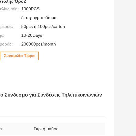
τολής Όροι:
λίας min:
1000PCS
διαπραγματεύσιμα
μέρειες:
50pcs ή 100pcs/carton
ς:
10-20Days
φοράς:
200000pcs/month
Συνομιλία Τώρα
ο Σύνδεσμο για Συνδέσεις Τηλεπικοινωνιών
α:
Γκρι ή μαύρο