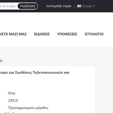
συνομιλία τώρα
|
Greek
Αναζήτηση
ΉΣΤΕ ΜΑΖΊ ΜΑΣ
ΕΙΔΉΣΕΙΣ
ΥΠΟΘΈΣΕΙΣ
ΙΣΤΟΛΌΓΙΟ
ης
σμο για Συνδέσεις Τηλεπικοινωνιών και
:
Κίνα
ZKCS
Προσαρμοσμένο μέγεθος