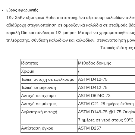
Εύρος εφαρμογής
1Kv-35Kv εξωτερικά Rohs πιστοποιημένα αξεσουάρ καλωδίων σιλικ
αδιάβροχη στεγανοποίηση σε ομοαξονικά καλώδια σε σταθμούς βάσ
κεφαλή Din και σύνδεσμο 1/2 jumper. Μπορεί να χρησιμοποιηθεί 
τηλεόρασης, σύνδεση καλωδίων και καλωδίων, στεγανοποίηση μόν
Τυπικές ιδιότητες
Ιδιότητες
Μέθοδος δοκιμής
Χρώμα
/
Τελική αντοχή σε εφελκυσμό
ASTM D412-75
Τελική επιμήκυνση
ASTM D412-75
Αντοχή σε σχίσιμο
ASTM D624C-73
Αντοχή σε μύκητες
ASTM G21 28 ημέρες έκθεση
Διηλεκτρική αντοχή
ASTM D149-75 @1.75 Origin
7 ημέρες σε νερό στους 90℃
Αντίσταση όγκου
ASTM D257