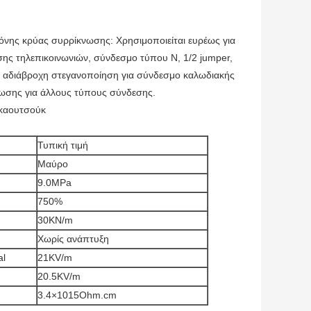
όνης κρύας συρρίκνωσης: Χρησιμοποιείται ευρέως για
ης τηλεπικοινωνιών, σύνδεσμο τύπου N, 1/2 jumper,
ως αδιάβροχη στεγανοποίηση για σύνδεσμο καλωδιακής
ωσης για άλλους τύπους σύνδεσης.
 καουτσούκ
Τυπική τιμή
Μαύρο
9.0MPa
750%
30KN/m
Χωρίς ανάπτυξη
al
21KV/m
20.5KV/m
3.4×1015Ohm.cm