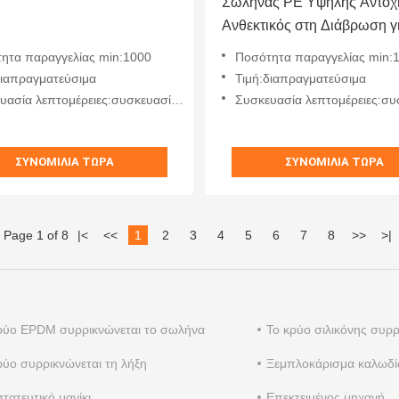
Σωλήνας PE Υψηλής Αντοχ
Ανθεκτικός στη Διάβρωση γ
Εφαρμογές Νερού, Καλωδίω
ητα παραγγελίας min:1000
Ποσότητα παραγγελίας min:
Βιομηχανίας
διαπραγματεύσιμα
Τιμή:διαπραγματεύσιμα
ία λεπτομέρειες:συσκευασία χαρτοφυλακίου
Συσκευασία λεπτομέρειες:συσκευασία χαρ
ΣΥΝΟΜΙΛΊΑ ΤΏΡΑ
ΣΥΝΟΜΙΛΊΑ ΤΏΡΑ
Page 1 of 8
|
<
<<
1
2
3
4
5
6
7
8
>>
>
|
ρύο EPDM συρρικνώνεται το σωλήνα
Το κρύο σιλικόνης συρ
ρύο συρρικνώνεται τη λήξη
Ξεμπλοκάρισμα καλωδ
τατευτικό μανίκι
Επεκτειμένος μηχανή