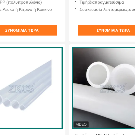
:PP (πολυπροπυλένιο)
Τιμή:διαπραγματεύσιμα
:Λευκό ή Κίτρινο ή Κόκκινο
Συσκευασία λεπτομέρειες:συσκευασία χαρ
ΣΥΝΟΜΙΛΊΑ ΤΏΡΑ
ΣΥΝΟΜΙΛΊΑ ΤΏΡΑ