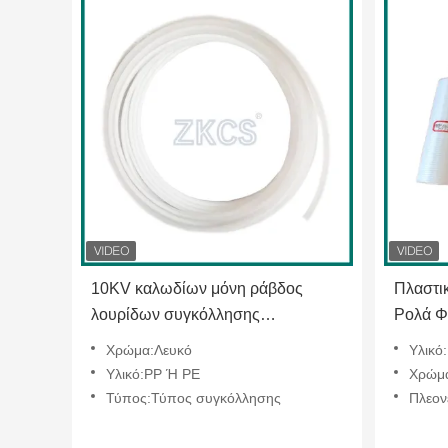
10KV καλωδίων μόνη ράβδος
Πλαστι
λουρίδων συγκόλλησης
Ρολά Φ
κλειδώματος PP πλαστική για τη
PP/PE 
Χρώμα:Λευκό
Υλικό
βιομηχανία τηλεπικοινωνιών
Προσαρ
Υλικό:PP Ή PE
Χρώμα:
Τύπος:Τύπος συγκόλλησης
Πλεονέκτ