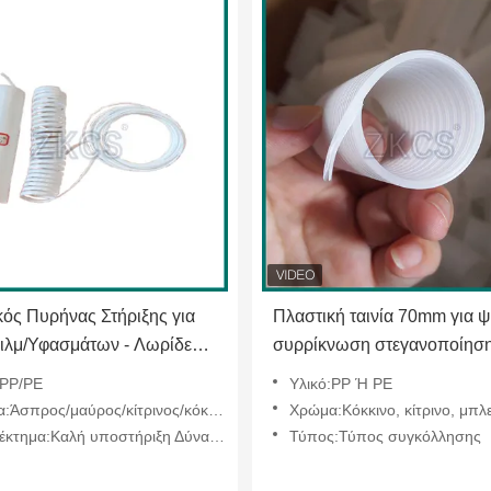
κός Πυρήνας Στήριξης για
Πλαστική ταινία 70mm για 
ιλμ/Υφασμάτων - Λωρίδες
συρρίκνωση στεγανοποίηση
Υψηλής Αντοχής
επανακάλυψης σε
:PP/PE
Υλικό:PP Ή PE
μοσμένου Μεγέθους
τηλεπικοινωνιακές και ηλεκτ
Άσπρος/μαύρος/κίτρινος/κόκκινο
Χρώμα:Κόκκινο, κίτρινο, μπλ
βιομηχανίες
ημα:Καλή υποστήριξη Δύναμη και σκληρότητα
Τύπος:Τύπος συγκόλλησης