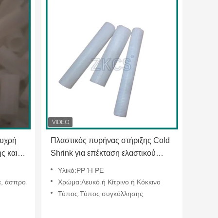
ψυχρή
Πλαστικός πυρήνας στήριξης Cold
ς και
Shrink για επέκταση ελαστικού
σωλήνα, λαβή εργαλείου και λαβή
Υλικό:PP Ή PE
ρικές
ποδηλάτου
ε, άσπρο
Χρώμα:Λευκό ή Κίτρινο ή Κόκκινο
Τύπος:Τύπος συγκόλλησης