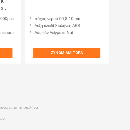
ής,
ια
ν και
1000pcs
πάχος νερού:00,8-10 mm
Λέξη κλειδί:Σωλήνες ABS
τοφυλακίου
Δωρεάν Δείγματα:Ναί
ΣΥΝΟΜΙΛΊΑ ΤΏΡΑ
ρικνώνεται το σωλήνα
ίων