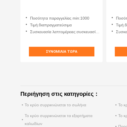
Ποσότητα παραγγελίας min:1000
Ποσότ
Τιμή:διαπραγματεύσιμα
Τιμή:
Συσκευασία λεπτομέρειες:συσκευασία χαρτοφυλακίου
Συσκευασ
ΣΥΝΟΜΙΛΊΑ ΤΏΡΑ
Περιήγηση στις κατηγορίες：
Το κρύο συρρικνώνεται το σωλήνα
Το κ
Το κρύο συρρικνώνεται τα εξαρτήματα
Το κ
καλωδίων
Προσ