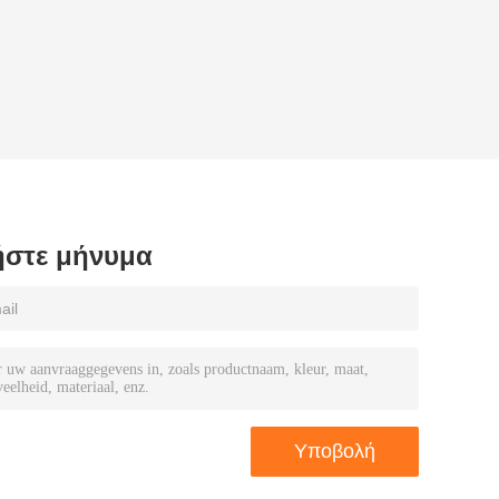
στε μήνυμα