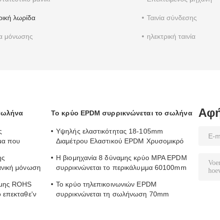
ρική λωρίδα
Ταινία σύνδεσης
ία μόνωσης
ηλεκτρική ταινία
Αφή
 σωλήνα
Το κρύο EPDM συρρικνώνεται το σωλήνα
ς
Υψηλής ελαστικότητας 18-105mm
μα που
Διαμέτρου Ελαστικού EPDM Χρυσομικρό
νώνονται τη
σωλήνα σε 43 Δυνατότητα
ης
Η βιομηχανία 8 δύναμης κρύο MPA EPDM
ανική μόνωση
συρρικνώνεται το περικάλυμμα 60100mm
διάμετρος 1kv σωλήνων
ναμης ROHS
Το κρύο τηλεπικοινωνιών EPDM
 επεκταθε'ν
συρρικνώνεται τη σωλήνωση 70mm
τη
σωλήνων διάμετρος