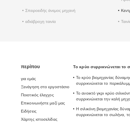
Σπειροειδής άνεμος μηχανή
Κεντ
αδιάβροχη ταινία
Ταιν
περίπου
Το κρύο συρρικνώνεται το
Το κρύο βιομηχανίας δύναμη
για εμάς
συρρικνώνεται το περικάλυμ
Ξενάγηση στο εργοστάσιο
2.0mm σιλικόνη IP67 συρρικ
Το ανοικτό γκρι κρύο σιλικόν
Ποιοτικός έλεγχος
σωλήνωση
συρρικνώνεται την καλή μηχ
Επικοινωνήστε μαζί μας
2.0mm σωλήνων πάχος
Η σιλικόνη βιομηχανίας δύ
Ειδήσεις
συρρικνώνεται το σωλήνα, το
Χάρτης ιστοσελίδας
κρύο 9.0MPa συρρικνώνεται 
σωλήνωση