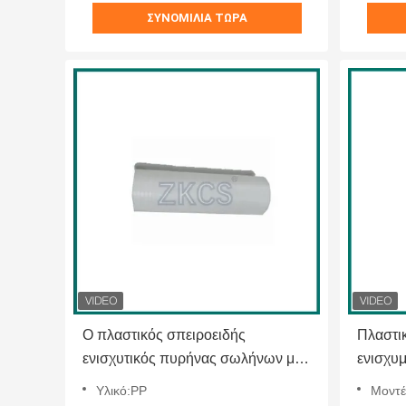
ΣΥΝΟΜΙΛΊΑ ΤΏΡΑ
Ο πλαστικός σπειροειδής
Πλαστι
ενισχυτικός πυρήνας σωλήνων με
ενισχυ
τον τύπο συγκόλλησης μήκους
εγκατά
Υλικό:PP
Μοντέλο προϊόντος:Φ
205mm για το κρύο συρρικνώνεται
τηλεπι