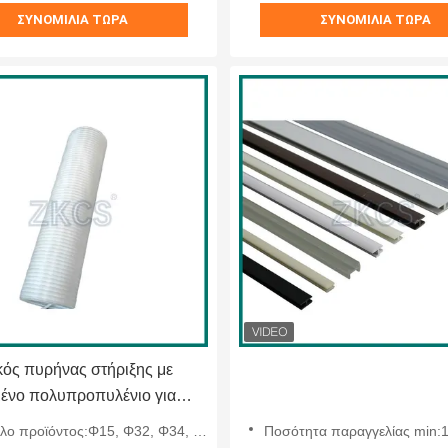
ΣΥΝΟΜΙΛΊΑ ΤΏΡΑ
ΣΥΝΟΜΙΛΊΑ ΤΏΡΑ
κός πυρήνας στήριξης με
μένο πολυπροπυλένιο για
σταση αγωγού
15, Φ32, Φ34, Φ38, Φ42, Φ46, Φ52, Φ60, Φ65, Φ70, Φ75, Φ85, Φ88, Φ94, Φ104, Φ112, Φ120, Φ135, Φ150
Ποσότητα παραγγελίας min:
κοινωνιών