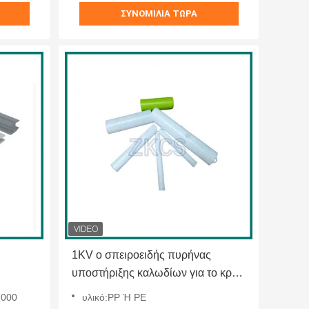
ΣΥΝΟΜΙΛΊΑ ΤΏΡΑ
1KV ο σπειροειδής πυρήνας
υποστήριξης καλωδίων για το κρύο
συρρικνώνεται τις διαταγές
1000
υλικό:PP Ή PE
δειγμάτων μανικιών