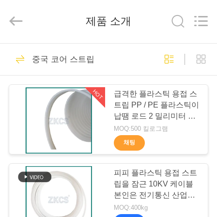
©
2021
-
제품 소개
2026
HENGYANG
ZK
INDUSTRIAL
CO.,
집
148
LTD.
All
중국 코어 스트립
Rights
Reserved.
냉 수축 튜브
제
HOT
급격한 플라스틱 용접 스
품
트립 PP / PE 플라스틱이
납땜 로드 2 밀리미터 두
께
MOQ:500 킬로그램
비
채팅
121
디
피피 플라스틱 용접 스트
오
EPDM 냉 수축 튜브
립을 잠근 10KV 케이블
본인은 전기통신 산업을
위해 막대를 답니다
MOQ:400kg
우