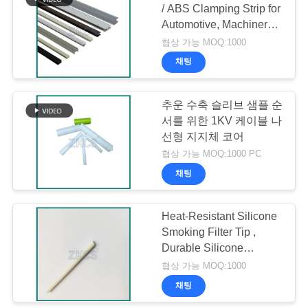
사
/ ABS Clamping Strip for
Automotive, Machinery,
례
26
and Panel Protection
협상 가능 MOQ:1000
채팅
보호 슬리브
블
로
추운 수축 슬리브 샘플 순
서를 위한 1KV 케이블 나
그
선형 지지체 코어
협상 가능 MOQ:1000 PC
채팅
사
27
이
Heat-Resistant Silicone
확장 기계
트
Smoking Filter Tip ,
Durable Silicone
맵
Mouthpiece Core
협상 가능 MOQ:1000
채팅