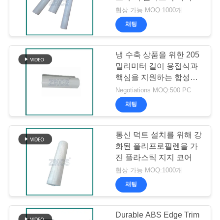
질
어
협상 가능 MOQ:1000개
관
채팅
51
리
냉 수축 상품을 위한 205
냉 수축 종결
밀리미터 길이 용접식과
문
핵심을 지원하는 합성수
지 나선관
의
Negotiations MOQ:500 PC
채팅
하
기
통신 덕트 설치를 위해 강
61
화된 폴리프로필렌을 가
진 플라스틱 지지 코어
뉴
케이블 탈출
협상 가능 MOQ:1000개
스
채팅
Durable ABS Edge Trim