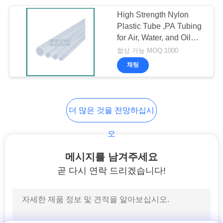
개
High Strength Nylon
24
인
Plastic Tube ,PA Tubing
for Air, Water, and Oil
정
나선형 권선 기계
Transmission
협상 가능 MOQ:1000
보
채팅
보
호
더 많은 것을 전망하십시
정
86
오
책
코어 스트립
메시지를 남겨주세요
곧 다시 연락 드리겠습니다!