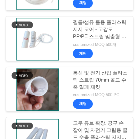
채팅
리
에
필름/섬유 롤용 플라스틱
89
지지 코어 - 고강도
대
PP/PE 스트립 맞춤형 사
실리콘 냉 수축 튜브
이즈
해
customized MOQ:500개
채팅
공
통신 및 전기 산업 플라스
장
틱 스트립 70mm 콜드 수
축 밀폐 재킷
견
109
customized MOQ:500 PC
냉 수축 케이블 악세
학
채팅
서리
고무 튜브 확장, 공구 손
품
잡이 및 자전거 그립용 콜
드 수축 플라스틱 지지 코