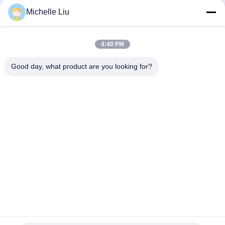
27
Michelle Liu
접착 테이프
4:40 PM
Good day, what product are you looking for?
모든
23
냉 수축 튜브
EPDM 냉 수축 튜브
방수 테이프
냉 수축 케이블 악세
실리콘 냉 수축 튜브
서리
냉 수축 종결
케이블 탈출
보호 슬리브
확장 기계
50