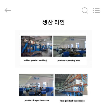
derlandse
ληνικά
日
本語
한국
العرب
हिन्दी
Türkçe
생산 라인
ndonesia
집
iếng Việt
ไทย
বাংলা
فارسی
Polski
제
품
중
국
좋
은
비
품
질
냉
디
수
축
튜
오
브
공
급
자.
Copyright
우
©