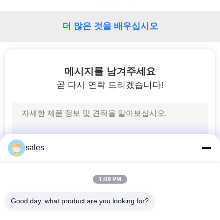
2021
-
리
2026
HENGYANG
더 많은 것을 배우십시오
ZK
에
INDUSTRIAL
CO.,
LTD.
All
대
Rights
Reserved.
메시지를 남겨주세요
해
곧 다시 연락 드리겠습니다!
공
장
견
sales
학
1:09 PM
품
Good day, what product are you looking for?
모든