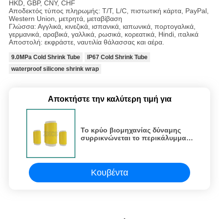
HKD, GBP, CNY, CHF
Αποδεκτός τύπος πληρωμής: T/T, L/C, πιστωτική κάρτα, PayPal,
Western Union, μετρητά, μεταβίβαση
Γλώσσα: Αγγλικά, κινεζικά, ισπανικά, ιαπωνικά, πορτογαλικά,
γερμανικά, αραβικά, γαλλικά, ρωσικά, κορεατικά, Hindi, ιταλικά
Αποστολή: εκφράστε, ναυτιλία θάλασσας και αέρα.
9.0MPa Cold Shrink Tube
IP67 Cold Shrink Tube
waterproof silicone shrink wrap
Αποκτήστε την καλύτερη τιμή για
Το κρύο βιομηχανίας δύναμης
συρρικνώνεται το περικάλυμμα
που 2.0mm σιλικόνη IP67
συρρικνώνονται τη σωλήνωση
Κουβέντα