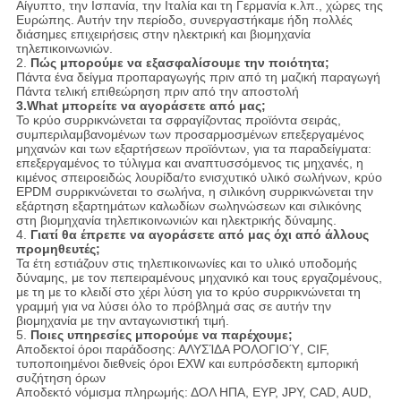
Αίγυπτο, την Ισπανία, την Ιταλία και τη Γερμανία κ.λπ., χώρες της
Ευρώπης. Αυτήν την περίοδο, συνεργαστήκαμε ήδη πολλές
διάσημες επιχειρήσεις στην ηλεκτρική και βιομηχανία
τηλεπικοινωνιών.
2.
Πώς μπορούμε να εξασφαλίσουμε την ποιότητα;
Πάντα ένα δείγμα προπαραγωγής πριν από τη μαζική παραγωγή
Πάντα τελική επιθεώρηση πριν από την αποστολή
3.What μπορείτε να αγοράσετε από μας;
Το κρύο συρρικνώνεται τα σφραγίζοντας προϊόντα σειράς,
συμπεριλαμβανομένων των προσαρμοσμένων επεξεργαμένος
μηχανών και των εξαρτήσεων προϊόντων, για τα παραδείγματα:
επεξεργαμένος το τύλιγμα και αναπτυσσόμενος τις μηχανές, η
κιμένος σπειροειδώς λουρίδα/το ενισχυτικό υλικό σωλήνων, κρύο
EPDM συρρικνώνεται το σωλήνα, η σιλικόνη συρρικνώνεται την
εξάρτηση εξαρτημάτων καλωδίων σωληνώσεων και σιλικόνης
στη βιομηχανία τηλεπικοινωνιών και ηλεκτρικής δύναμης.
4.
Γιατί θα έπρεπε να αγοράσετε από μας όχι από άλλους
προμηθευτές;
Τα έτη εστιάζουν στις τηλεπικοινωνίες και το υλικό υποδομής
δύναμης, με τον πεπειραμένους μηχανικό και τους εργαζομένους,
με τη με το κλειδί στο χέρι λύση για το κρύο συρρικνώνεται τη
γραμμή για να λύσει όλο το πρόβλημά σας σε αυτήν την
βιομηχανία με την ανταγωνιστική τιμή.
5.
Ποιες υπηρεσίες μπορούμε να παρέχουμε;
Αποδεκτοί όροι παράδοσης: ΑΛΥΣΊΔΑ ΡΟΛΟΓΙΟΎ, CIF,
τυποποιημένοι διεθνείς όροι EXW και ευπρόσδεκτη εμπορική
συζήτηση όρων
Αποδεκτό νόμισμα πληρωμής: ΔΟΛ ΗΠΑ, ΕΥΡ, JPY, CAD, AUD,