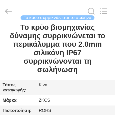
2026
HENGYANG
ZK
INDUSTRIAL
CO.,
LTD.
Το κρύο συρρικνώνεται το σωλήνα
All
Rights
Το κρύο βιομηχανίας
ΣΠΊΤΙ
Reserved.
δύναμης συρρικνώνεται το
ΠΡΟΪΌΝΤΑ
περικάλυμμα που 2.0mm
σιλικόνη IP67
ΒΊΝΤΕΟ
συρρικνώνονται τη
σωλήνωση
ΓΙΑ
ΕΜΆΣ
Τόπος
Κίνα
καταγωγής:
ΞΕΝΆΓΗΣΗ
Μάρκα:
ZKCS
ΣΤΟ
Πιστοποίηση:
ROHS