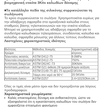
βιομηχανική ετικέτα 3Kits καλωδίων δύναμης
■
Το κατάλληλο πεδίο της σιλικόνης συρρικνώνεται τη
σωλήνωση
Το κρύο συρρικνώνεται το σωλήνα: Χρησιμοποιείται ευρέως για
την αδιάβροχη σφραγίδα στα ομοαξονικά καλώδια στους
σταθμούς βάσης τηλεπικοινωνιών και την ετικέτα κλάδων.
Μπορεί να χρησιμοποιηθεί ως αδιάβροχη σφραγίδα για το
συνδετήρα καλωδιακών τηλεοράσεων, συνδέοντας καλώδια και
καλώδια, σφραγίδα μόνωσης για άλλους τύπους συνδέσεων.
Λαστιχένιες χαρακτηριστικές ιδιότητες
Ιδιότητες
Μέθοδος δοκιμής
Χαρακτηριστική αξία
Χρώμα
/
κίτρινος
Τελευταίος εκτατός
ASTM D412-75
9.0MPa
Τελευταία επιμήκυνση
ASTM D412-75
750%
Αντίσταση δακρυ'ων
ASTM D624C-73
30KN/m
Αντίσταση μυκήτων
ASTM G21 έκθεση 28 ημερών
Καμία αύξηση
ASTM D149-75 @1.75 αρχικό
21KV/m
Διηλεκτρική δύναμη
20.5KV/m
7days στο νερό σε 90℃
Αντίσταση όγκου
ASTM D257
3.4×1015Ohm.cm
Όλες οι τιμές είναι μέσοι όροι και δεν προορίζονται για λόγους
προδιαγραφών.
Χαρακτηριστικά γνωρίσματα:
Καλές επεκτειμένος δύναμη και ανθεκτικότητα, ώστε να
εξασφαλιστεί ότι η εγκατάσταση καλωδίων του σωλήνα δεν
εμφανίζεται σπασμένο φαινόμενο