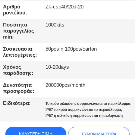
ΕΡΓΟΣΤΆΣΙΟ
Αριθμό
Zk-csp40/20d-20
μοντέλου:
ΠΟΙΟΤΙΚΌΣ
Ποσότητα
1000kits
ΈΛΕΓΧΟΣ
παραγγελίας
min:
ΕΠΙΚΟΙΝΩΝΉΣΤΕ
Συσκευασία
50pcs ή 100pcs/carton
λεπτομέρειες:
ΜΑΖΊ
Χρόνος
10-20days
ΜΑΣ
παράδοσης:
Δυνατότητα
200000pcs/month
ΕΙΔΉΣΕΙΣ
προσφοράς:
Ειδικότερα:
,
Το κρύο σιλικόνης συρρικνώνεται το περικάλυμμα
ΥΠΟΘΈΣΕΙΣ
,
IP67 το κρύο συρρικνώνεται το περικάλυμμα
IP67 η σιλικόνη συρρικνώνεται τη σωλήνωση
ΙΣΤΟΛΌΓΙΟ
ΚΑΛΎΤΕΡΗ ΤΙΜΉ
ΣΥΝΟΜΙΛΊΑ ΤΏΡΑ