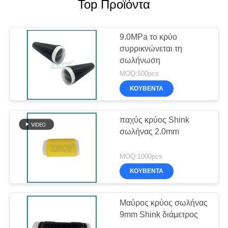
Top Προϊόντα
9.0MPa το κρύο
συρρικνώνεται τη
σωλήνωση
MOQ:500pcs
ΚΟΥΒΈΝΤΑ
παχύς κρύος Shink
σωλήνας 2.0mm
MOQ:1000pcs
ΚΟΥΒΈΝΤΑ
Μαύρος κρύος σωλήνας
9mm Shink διάμετρος