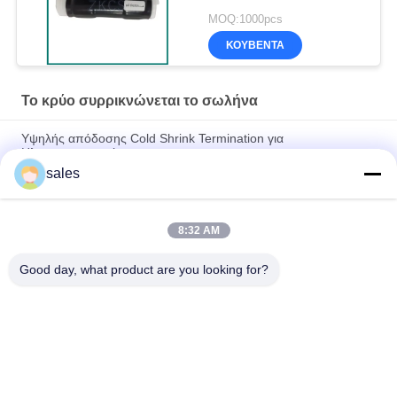
MOQ:1000pcs
ΚΟΥΒΈΝΤΑ
Το κρύο συρρικνώνεται το σωλήνα
Υψηλής απόδοσης Cold Shrink Termination για
Ηλεκτρομηχανική
sales
Ανθεκτικό στην υπεριώδη ακτινοβολία, ανθεκτικό στο όζον, 4x
διαστολή - Σωλήνας ψυχρής συρρίκνωσης σιλικόνης
8:32 AM
Σιλικόνιο σωλήνες ψυχρής συρρίκνωσης για σφράγιση
καλωδίων ηλεκτρικής ενέργειας
Good day, what product are you looking for?
Λαϊκή κατηγορία
Όλα
Το Κρύο 
Το Κρύο EPDM 
Συρρικνώνεται Το 
Συρρικνώνεται Το 
Σωλήνα
Σωλήνα