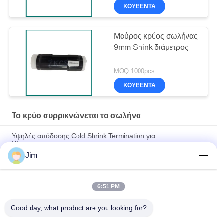
ΚΟΥΒΈΝΤΑ
Μαύρος κρύος σωλήνας
9mm Shink διάμετρος
MOQ:1000pcs
ΚΟΥΒΈΝΤΑ
Το κρύο συρρικνώνεται το σωλήνα
Υψηλής απόδοσης Cold Shrink Termination για
Ηλεκτρομηχανική
Jim
Ανθεκτικό στην υπεριώδη ακτινοβολία, ανθεκτικό στο όζον, 4x
διαστολή - Σωλήνας ψυχρής συρρίκνωσης σιλικόνης
6:51 PM
Σιλικόνιο σωλήνες ψυχρής συρρίκνωσης για σφράγιση
καλωδίων ηλεκτρικής ενέργειας
Good day, what product are you looking for?