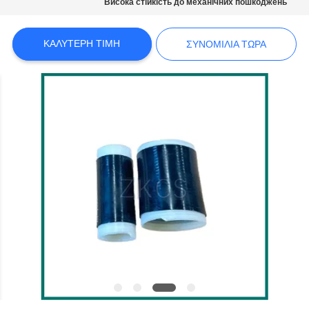
Висока стійкість до механічних пошкоджень
SITEMAP
ΚΑΛΎΤΕΡΗ ΤΙΜΉ
ΣΥΝΟΜΙΛΊΑ ΤΏΡΑ
ΠΟΛΙΤΙΚΉ
ΑΠΟΡΡΉΤΟΥ