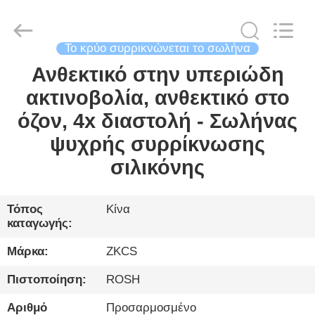
2026
HENGYANG
ZK
INDUSTRIAL
CO.,
LTD.
Το κρύο συρρικνώνεται το σωλήνα
All
Rights
Ανθεκτικό στην υπεριώδη
ΣΠΊΤΙ
Reserved.
ακτινοβολία, ανθεκτικό στο
ΠΡΟΪΌΝΤΑ
όζον, 4x διαστολή - Σωλήνας
ψυχρής συρρίκνωσης
ΒΊΝΤΕΟ
σιλικόνης
ΓΙΑ
Τόπος
Κίνα
καταγωγής:
ΕΜΆΣ
Μάρκα:
ZKCS
ΞΕΝΆΓΗΣΗ
Πιστοποίηση:
ROSH
ΣΤΟ
Αριθμό
Προσαρμοσμένο