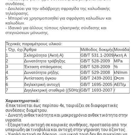
συνδέσεις.
- Δουλεύει για την αδιάβροχη σφραγίδα της καλωδιακής
τηλεόρασης.
- Μπορεί να χρησιμοποιηθεί για σφράγιση καλωδίων και
καλωδίων.
- Ιδανικό για άλλους τύπους ηλεκτρικής σύνδεσης και
στεγνώσεων μόνωσης.
Τεχνικές παραμέτρους υλικού:
- Όχι, όχι.
Άρθρα
Μέθοδος δοκιμής
Μονάδα
Πρ
1
Σκληρότητα (Ακτή Α)
GB/T 531.1-2009
Ακτή Α
43
2
Δυνατότητα τράβηξης
GB/T 528-2009
MPa
8±
3
Έκταση σπάσματος
GB/T 528-2009
%
80
4
Δυνατότητα ρήξης
GB/T 529-2008
kN/mm
38
5
Αντίσταση όγκου
GB/T 2439-2001
Ω•cm
≥1
6
διηλεκτρική αντοχή
GB/T 1695-2005
ΑΕΠ/μ
≥ 
7
Δηηλεκτρική σταθερά ((50Hz)
GB/T 1693-2007
/
≤ 
Χαρακτηριστικά:
Επεκτείνεται έως περίπου 4x, ταιριάζει σε διαφορετικές
-
συνδέσεις διαμέτρου.
- Δυνατή ανθεκτικότητα και μακροχρόνια ανθεκτικότητα στην
υγρασία.
- Εξαιρετική αντοχή σε καιρικές συνθήκες, προστασία από την
υπεριώδη ακτινοβολία και αντοχή στην γήρανση του όζοντος.
- Υψηλή αντοχή σε δάκρυα ∙ μια μικρή τομή δεν θα συνεχίσει να