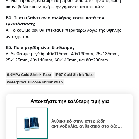
Α: Ναι. Προσφέρει εξαιρετική προστασία από την υπεριώδη
ακτινοβολία και αντοχή στην γήρανση από το όζον.
Ε4: Τι συμβαίνει αν ο σωλήνας κοπεί κατά την
εγκατάσταση;
Α: Το κόψιμο δεν θα επεκταθεί περαιτέρω λόγω της υψηλής
αντοχής του.
Ε5: Ποια μεγέθη είναι διαθέσιμα;
Α: Διαθέσιμα μεγέθη: 40x115mm, 40x130mm, 25x135mm,
25x125mm, 40x140mm, 60x140mm, και 80x200mm.
9.0MPa Cold Shrink Tube
IP67 Cold Shrink Tube
waterproof silicone shrink wrap
Αποκτήστε την καλύτερη τιμή για
Ανθεκτικό στην υπεριώδη
ακτινοβολία, ανθεκτικό στο όζον,
4x διαστολή - Σωλήνας ψυχρής
συρρίκνωσης σιλικόνης