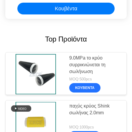
Κουβέντα
Top Προϊόντα
9.0MPa το κρύο
συρρικνώνεται τη
σωλήνωση
MOQ:500pcs
ΚΟΥΒΈΝΤΑ
παχύς κρύος Shink
σωλήνας 2.0mm
MOQ:1000pcs