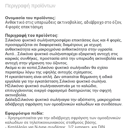
Περιγραφή προϊόντων
Ονομασία του προϊόντος:
Ανθεκτικό στις υπεριώδεις ακτινοβολίες, αδιάβροχο στο όζον,
4 φορές επεκτάσιμη
Περιγραφή του προϊόντος:
Σιλικόνιο ψυκτικό σωλήνα
προσφέρει επεκτάσεις έως και 4 φορές,
προσαρμόζεται σε διαφορετικές διαμέτρους με ισχυρή
ανθεκτικότητα και μακροχρόνια ανθεκτικότητα στην υγρασία.
Αυτό...
Σιλικόνιο ψυκτικό σωλήνα
παρέχει εξαιρετική αντοχή στις
καιρικές συνθήκες, προστασία από την υπεριώδη ακτινοβολία και
αντοχή στην γήρανση του όζοντος.
Ακόμα κι αν κοπεί,
Σιλικόνιο ψυκτικό σωλήνα
δεν θα σχίσει
περαιτέρω λόγω της υψηλής αντοχής σχίσματος.
Η εγκατάσταση είναι απλή. Δεν απαιτείται θέρμανση ή ειδικά
εργαλεία για την εγκατάσταση.
Σιλικόνιο ψυκτικό σωλήνα
.
Η
Σιλικόνιο ψυκτικό σωλήνα
αναπνέει με το καλώδιο,
επιτυγχάνοντας ενεργό σφραγισμό διατηρώντας την σφιχτή
ακτινοβολία.
Διάλεξε
Σιλικόνιο ψυκτικό σωλήνα
για την αξιόπιστη, μακροχρόνια
αδιάβροχη σφράγιση των ομοαξονικών καλωδίων και συνδέσεων.
Εφαρμόσιμα πεδία:
- Χρησιμοποιείται για την αδιάβροχη σφράγιση των ομοαξονικών
καλωδίων σε τηλεπικοινωνιακούς σταθμούς βάσης.
- Κατάλληλο για N-type συνδέσεις, 1/2 jumpers, και DIN