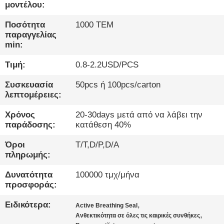
ΕΡΓΟΣΤΆΣΙΟ
μοντέλου:
Ποσότητα
1000 ΤΕΜ
ΠΟΙΟΤΙΚΌΣ
παραγγελίας
min:
ΈΛΕΓΧΟΣ
Τιμή:
0.8-2.2USD/PCS
ΕΠΙΚΟΙΝΩΝΉΣΤΕ
Συσκευασία
50pcs ή 100pcs/carton
λεπτομέρειες:
ΜΑΖΊ
ΜΑΣ
Χρόνος
20-30days μετά από να λάβει την
παράδοσης:
κατάθεση 40%
ΕΙΔΉΣΕΙΣ
Όροι
T/T,D/P,D/A
πληρωμής:
Δυνατότητα
100000 τμχ/μήνα
ΥΠΟΘΈΣΕΙΣ
προσφοράς:
Ειδικότερα:
,
Аctive Breathing Seal
ΙΣΤΟΛΌΓΙΟ
,
Ανθεκτικότητα σε όλες τις καιρικές συνθήκες