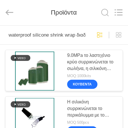
derlandse
ληνικά
日
Προϊόντα
本語
한국
العرب
हिन्दी
Türkçe
ΣΠΊΤΙ
ndonesia
iếng Việt
waterproof silicone shrink wrap διαδικτυακή κατασκευή
ไทย
বাংলা
فارسی
ΠΡΟΪΌΝΤΑ
Polski
9.0MPa το λαστιχένιο
κρύο συρρικνώνεται το
ΒΊΝΤΕΟ
ΚΙΝΑ
σωλήνα, η σιλικόνη
καλός
Ποιότητα
απόδειξης νερού
MOQ:1000kits
Το
κρύο
συρρικνώνεται το
ΓΙΑ
συρρικνώνεται
ΚΟΥΒΈΝΤΑ
το
περικάλυμμα
σωλήνα
ΕΜΆΣ
προμηθευτής.
Copyright
©
Η σιλικόνη
2021
-
συρρικνώνεται το
ΞΕΝΆΓΗΣΗ
2026
HENGYANG
περικάλυμμα με το
ZK
ΣΤΟ
INDUSTRIAL
μετακινούμενο
MOQ:500pcs
CO.,
LTD.