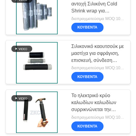
αντοχή Σιλικόνη Cold
Shrink wrap για
τερματισμό καλωδίου
διαπραγματεύσιμα MOQ:1000pcs
ΚΟΥΒΈΝΤΑ
Σιλικονικό καουτσούκ με
μαστίχα για σφράγιση,
επισκευή, σύνδεση
καλωδίων
διαπραγματεύσιμα MOQ:1000 PC
ΚΟΥΒΈΝΤΑ
Το ηλεκτρικό κρύο
καλωδίων καλωδίων
συρρικνώνεται την
προστασία μόνωσης
διαπραγματεύσιμα MOQ:1000pcs
μανικιών
ΚΟΥΒΈΝΤΑ
περικαλυμμάτων για το