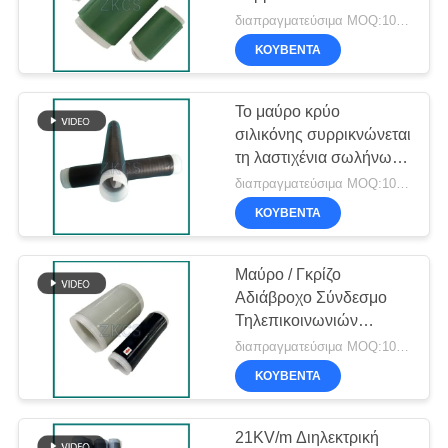
σωλήνα Sleeving IP67
διαπραγματεύσιμα MOQ:1000kits
SITEMAP
για την ομοαξονική
ΚΟΥΒΈΝΤΑ
σφραγίδα καλωδίων
ΠΟΛΙΤΙΚΉ
Το μαύρο κρύο
ΑΠΟΡΡΉΤΟΥ
σιλικόνης συρρικνώνεται
τη λαστιχένια σωλήνωση
σιλικόνης
διαπραγματεύσιμα MOQ:1000 PC
περικαλυμμάτων για τις
ΚΟΥΒΈΝΤΑ
τηλεπικοινωνίες
Μαύρο / Γκρίζο
Αδιάβροχο Σύνδεσμο
Τηλεπικοινωνιών
Σιλικόνης
διαπραγματεύσιμα MOQ:1000 PC
ΚΟΥΒΈΝΤΑ
21KV/m Διηλεκτρική