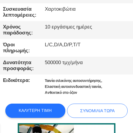
ΕΡΓΟΣΤΆΣΙΟ
Συσκευασία
Χαρτοκιβώτια
λεπτομέρειες:
ΠΟΙΟΤΙΚΌΣ
Χρόνος
10 εργάσιμες ημέρες
ΈΛΕΓΧΟΣ
παράδοσης:
Όροι
L/C,D/A,D/P,T/T
ΕΠΙΚΟΙΝΩΝΉΣΤΕ
πληρωμής:
ΜΑΖΊ
Δυνατότητα
500000 τμχ/μήνα
ΜΑΣ
προσφοράς:
Ειδικότερα:
,
Ταινία σιλικόνης αυτοσυντήρησης
ΕΙΔΉΣΕΙΣ
,
Ελαστική αυτοσυνδυαστική ταινία
Ανθεκτικό στο όζον
ΥΠΟΘΈΣΕΙΣ
ΚΑΛΎΤΕΡΗ ΤΙΜΉ
ΣΥΝΟΜΙΛΊΑ ΤΏΡΑ
ΙΣΤΟΛΌΓΙΟ