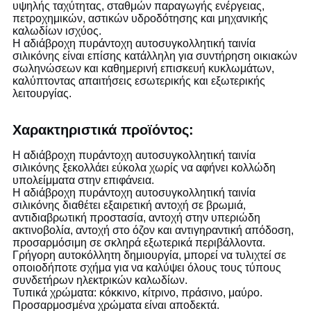
υψηλής ταχύτητας, σταθμών παραγωγής ενέργειας,
πετροχημικών, αστικών υδροδότησης και μηχανικής
καλωδίων ισχύος.
Η αδιάβροχη πυράντοχη αυτοσυγκολλητική ταινία
σιλικόνης είναι επίσης κατάλληλη για συντήρηση οικιακών
σωληνώσεων και καθημερινή επισκευή κυκλωμάτων,
καλύπτοντας απαιτήσεις εσωτερικής και εξωτερικής
λειτουργίας.
Χαρακτηριστικά προϊόντος:
Η αδιάβροχη πυράντοχη αυτοσυγκολλητική ταινία
σιλικόνης ξεκολλάει εύκολα χωρίς να αφήνει κολλώδη
υπολείμματα στην επιφάνεια.
Η αδιάβροχη πυράντοχη αυτοσυγκολλητική ταινία
σιλικόνης διαθέτει εξαιρετική αντοχή σε βρωμιά,
αντιδιαβρωτική προστασία, αντοχή στην υπεριώδη
ακτινοβολία, αντοχή στο όζον και αντιγηραντική απόδοση,
προσαρμόσιμη σε σκληρά εξωτερικά περιβάλλοντα.
Γρήγορη αυτοκόλλητη δημιουργία, μπορεί να τυλιχτεί σε
οποιοδήποτε σχήμα για να καλύψει όλους τους τύπους
συνδετήρων ηλεκτρικών καλωδίων.
Τυπικά χρώματα: κόκκινο, κίτρινο, πράσινο, μαύρο.
Προσαρμοσμένα χρώματα είναι αποδεκτά.