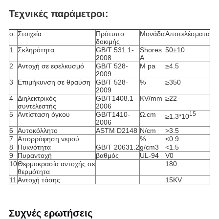
Τεχνικές παράμετροι:
ο.
Στοιχεία
Πρότυπο
Μονάδα
Αποτελέσματα
δοκιμής
1
Σκληρότητα
GB/T 531.1-
Shores
50±10
2008
A
2
Αντοχή σε εφελκυσμό
GB/T 528-
M pa
≥4.5
2009
3
Επιμήκυνση σε θραύση
GB/T 528-
%
≥350
2009
4
Διηλεκτρικός
GB/T1408.1-
KV/mm
≥22
συντελεστής
2006
5
Αντίσταση όγκου
GB/T1410-
Ω.cm
15
≥1.3*10
2006
6
Αυτοκόλλητο
ASTM D2148
N/cm
>3.5
7
Απορρόφηση νερού
%
<0.9
8
Πυκνότητα
GB/T 20631.2
g/cm3
<1.5
9
Πυραντοχή
βαθμός
UL-94
V0
10
Θερμοκρασία αντοχής σε
180
θερμότητα
11
Αντοχή τάσης
15KV
Συχνές ερωτήσεις