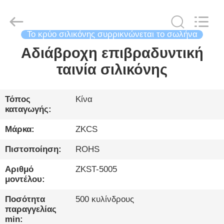
2026
HENGYANG
ZK
INDUSTRIAL
CO.,
LTD.
Το κρύο σιλικόνης συρρικνώνεται το σωλήνα
All
Rights
Αδιάβροχη επιβραδυντική
ΣΠΊΤΙ
Reserved.
ταινία σιλικόνης
ΠΡΟΪΌΝΤΑ
Τόπος
Κίνα
καταγωγής:
ΒΊΝΤΕΟ
Μάρκα:
ZKCS
ΓΙΑ
Πιστοποίηση:
ROHS
ΕΜΆΣ
Αριθμό
ZKST-5005
μοντέλου:
ΞΕΝΆΓΗΣΗ
Ποσότητα
500 κυλίνδρους
ΣΤΟ
παραγγελίας
min: