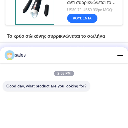
αντι συρρικνώνεται το
σωλήνα
US$0.72-US$0.93/pc MOQ:1000PCS
ΚΟΥΒΈΝΤΑ
Το κρύο σιλικόνης συρρικνώνεται το σωλήνα
30*110mm 2.0mm πάχος καουτσούκ αδιάβροχο και μονωτικό
σωλήνα ψύξης με κρύο
sales
Αδιάβροχη επιβραδυντική ταινία σιλικόνης
2:58 PM
Σωληνάριο ψυχρής συρρίκνωσης σιλικόνης – Επέκταση 4:1,
ανθεκτικό στην υπεριώδη ακτινοβολία, ανθεκτικό στο σκίσιμο
Good day, what product are you looking for?
Λαϊκή κατηγορία
Όλα
Το Κρύο 
Το Κρύο EPDM 
Συρρικνώνεται Το 
Συρρικνώνεται Το 
Σωλήνα
Σωλήνα