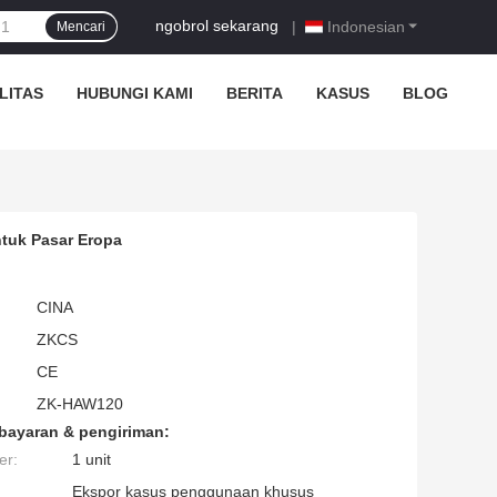
ngobrol sekarang
|
Indonesian
Mencari
LITAS
HUBUNGI KAMI
BERITA
KASUS
BLOG
ntuk Pasar Eropa
CINA
ZKCS
CE
ZK-HAW120
bayaran & pengiriman:
er:
1 unit
Ekspor kasus penggunaan khusus