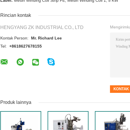
Label:
Mesin Winding Coil Strip PE
,
Mesin Winding Coil 1
,
5 KW
Rincian kontak
Mengirimk
HENGYANG ZK INDUSTRIAL CO., LTD
Kontak Person:
Mr. Richard Lee
Tel:
+8618627678155
Produk lainnya