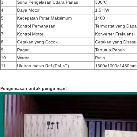
3
Suhu Pengelasan Udara Panas
300℃
4
Daya Motor
1.5 KW
5
Kecepatan Putar Maksimum
1400
6
Kontrol Pemanasan
Termostat yang Dapat
7
Kontrol Motor
Konverter Frekuensi
8
Cetakan yang Cocok
Cetakan yang Disesu
9
Pagar
Tertutup Penuh
10
Warna
Putih
11
Ukuran mesin Ref.(P×L×T)
1600×1000×1450mm
Pengemasan untuk pengiriman: