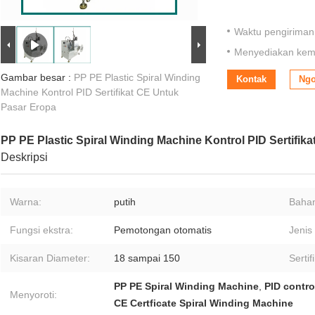
Waktu pengiriman
Menyediakan ke
Gambar besar :
PP PE Plastic Spiral Winding
Kontak
Ngo
Machine Kontrol PID Sertifikat CE Untuk
Pasar Eropa
PP PE Plastic Spiral Winding Machine Kontrol PID Sertifik
Deskripsi
Warna:
putih
Bahan
Fungsi ekstra:
Pemotongan otomatis
Jenis
Kisaran Diameter:
18 sampai 150
Sertif
PP PE Spiral Winding Machine
,
PID contro
Menyoroti:
CE Certficate Spiral Winding Machine