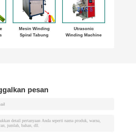
e
Mesin Winding
Utrasonic
s
Spiral Tabung
Winding Machine
Plastik Efisiensi
Kontrol
ne
Produksi Tinggi
Penghitungan
Untuk Produk
Otomatis AI
ne
Cold Shrink
mengkhawatirkan
ggalkan pesan