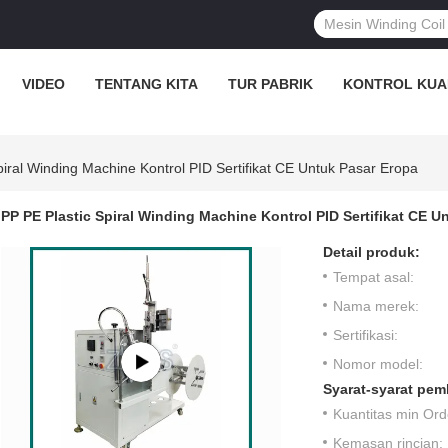
VIDEO
TENTANG KITA
TUR PABRIK
KONTROL KUA
piral Winding Machine Kontrol PID Sertifikat CE Untuk Pasar Eropa
PP PE Plastic Spiral Winding Machine Kontrol PID Sertifikat CE U
Detail produk:
Tempat asal:
Nama merek:
Sertifikasi:
Nomor model:
Syarat-syarat pem
Kuantitas min Ord
Kemasan rincian: