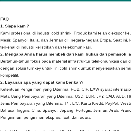
FAQ
1. Siapa kami?
Kami profesional di industri cold shrink. Produk kami telah diekspor ke 
Mesir, Spanyol, Italia, dan Jerman dll, negara-negara Eropa. Saat i
terkenal di industri kelistrikan dan telekomunikasi.
2. Mengapa Anda harus membeli dari kami bukan dari pemasok l
Bertahun-tahun fokus pada material infrastruktur telekomunikasi dan
dengan solusi turnkey untuk lini cold shrink untuk menyelesaikan sem
kompetitif.
2. Layanan apa yang dapat kami berikan?
Ketentuan Pengiriman yang Diterima: FOB, CIF, EXW syarat internasion
Mata Uang Pembayaran yang Diterima: USD, EUR, JPY, CAD, AUD, H
Jenis Pembayaran yang Diterima: T/T, L/C, Kartu Kredit, PayPal, West
Bahasa: Inggris, Cina, Spanyol, Jepang, Portugis, Jerman, Arab, Prancis
Pengiriman: pengiriman ekspres, laut, dan udara