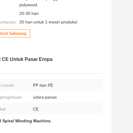
polywood
:
20-30 hari
mampuan:
20 hari untuk 1 mesin produksi
brol Sekarang
at CE Untuk Pasar Eropa
 cocok:
PP dan PE
 pengelasan:
udara panas
ikat:
CE
l Spiral Winding Machine
,