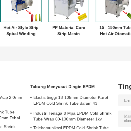
Hot Air Style Strip
PP Material Core
15 - 150mm Tub
Spiral Winding
Strip Mesin
Hot Air Otomati
Machine
Pemotongan
Core Strip
Spiraling 15 -
Otomatis Untuk
Winding Machi
150mm PP PE
Plastik Strip
Plastik Spiral
Tube
Winding
Winding Machi
Tin
Tabung Menyusut Dingin EPDM
 Wrap 2.0mm
Elastis tinggi 18-105mm Diameter Karet
EPDM Cold Shrink Tube dalam 43
Kekerasan
ink Tube
Industri Tenaga 8 Mpa EPDM Cold Shrink
.0mm Tebal
Tube Wrap 60-100mm Diameter 1kv
e Shrink
Telekomunikasi EPDM Cold Shrink Tube