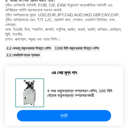
5. আমরা কি সেবা প্রদান করতে পারি?
গৃহীত ডেলিভারি শর্তাবলী: FOB, CIF, EXW স্ট্যান্ডার্ড আন্তর্জাতিক শর্তাবলী এবং
বাণিজ্যিক শর্তাদি আলোচনাকে স্বাগত জানাই;
গৃহীত অর্থপ্রদানের মুদ্রা: USD,EUR,JPY,CAD,AUD,HKD,GBP,CNY,CHF;
গৃহীত অর্থপ্রদানের ধরন: T/T, L/C, ক্রেডিট কার্ড, পেপ্যাল, ওয়েস্টার্ন ইউনিয়ন, নগদ,
এসক্রো;
ভাষা: ইংরেজি, চীনা, স্প্যানিশ, জাপানি, পর্তুগিজ, জার্মান, আরবি, ফরাসি, রাশিয়ান, কোরিয়ান,
হিন্দি, ইতালীয়
চালান: এক্সপ্রেস, সমুদ্র এবং এয়ার শিপিং।
2.2 কেডব্লু বায়ুসংক্রান্ত বিস্তৃত মেশিন
1100 মিমি বায়ুসংক্রান্ত বিস্তৃত মেশিন
2.2 কেডব্লিউ তারের প্রসারক
এর সেরা মূল্য পান
4 নখর বায়ুসংক্রান্ত সম্প্রসারণ মেশিন, 100 মিমি
স্ট্রোক বায়ুসংক্রান্ত সম্প্রসারণকারী
চ্যাট