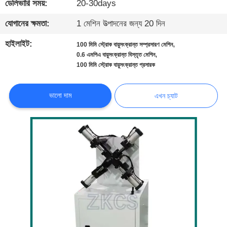
ডেলিভারি সময়:
20-30days
মান
যোগানের ক্ষমতা:
1 মেশিন উত্পাদনের জন্য 20 দিন
নিয়ন্ত্রণ
হাইলাইট:
,
100 মিমি স্ট্রোক বায়ুসংক্রান্ত সম্প্রসারণ মেশিন
,
0.6 এমপিএ বায়ুসংক্রান্ত বিস্তৃত মেশিন
100 মিমি স্ট্রোক বায়ুসংক্রান্ত প্রসারক
আমাদের
সাথে
ভালো দাম
এখন চ্যাট
যোগাযোগ
করুন
খবর
মামলা
ব্লগ