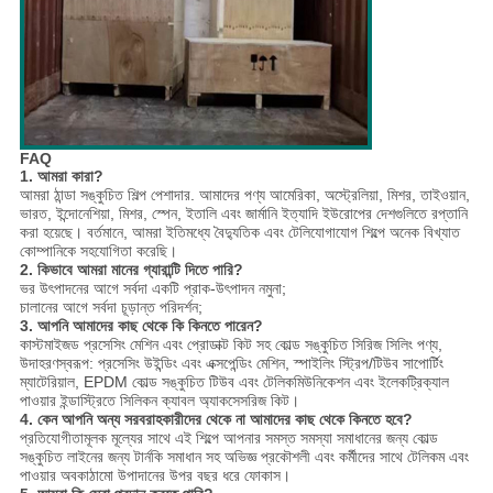
FAQ
1. আমরা কারা?
আমরা ঠান্ডা সঙ্কুচিত শিল্প পেশাদার. আমাদের পণ্য আমেরিকা, অস্ট্রেলিয়া, মিশর, তাইওয়ান,
ভারত, ইন্দোনেশিয়া, মিশর, স্পেন, ইতালি এবং জার্মানি ইত্যাদি ইউরোপের দেশগুলিতে রপ্তানি
করা হয়েছে। বর্তমানে, আমরা ইতিমধ্যে বৈদ্যুতিক এবং টেলিযোগাযোগ শিল্পে অনেক বিখ্যাত
কোম্পানিকে সহযোগিতা করেছি।
2. কিভাবে আমরা মানের গ্যারান্টি দিতে পারি?
ভর উৎপাদনের আগে সর্বদা একটি প্রাক-উৎপাদন নমুনা;
চালানের আগে সর্বদা চূড়ান্ত পরিদর্শন;
3. আপনি আমাদের কাছ থেকে কি কিনতে পারেন?
কাস্টমাইজড প্রসেসিং মেশিন এবং প্রোডাক্ট কিট সহ কোল্ড সঙ্কুচিত সিরিজ সিলিং পণ্য,
উদাহরণস্বরূপ: প্রসেসিং উইন্ডিং এবং এক্সপেন্ডিং মেশিন, স্পাইলিং স্ট্রিপ/টিউব সাপোর্টিং
ম্যাটেরিয়াল, EPDM কোল্ড সঙ্কুচিত টিউব এবং টেলিকমিউনিকেশন এবং ইলেকট্রিক্যাল
পাওয়ার ইন্ডাস্ট্রিতে সিলিকন ক্যাবল অ্যাকসেসরিজ কিট।
4. কেন আপনি অন্য সরবরাহকারীদের থেকে না আমাদের কাছ থেকে কিনতে হবে?
প্রতিযোগীতামূলক মূল্যের সাথে এই শিল্পে আপনার সমস্ত সমস্যা সমাধানের জন্য কোল্ড
সঙ্কুচিত লাইনের জন্য টার্নকি সমাধান সহ অভিজ্ঞ প্রকৌশলী এবং কর্মীদের সাথে টেলিকম এবং
পাওয়ার অবকাঠামো উপাদানের উপর বছর ধরে ফোকাস।