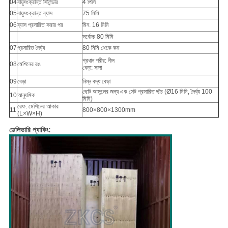
04
বায়ুসংক্রান্ত সিলিন্ডার
4 পিসি
05
বায়ুসংক্রান্ত ব্যাস
75 মিমি
06
ব্যাস প্রসারিত করার পর
মিন. 16 মিমি
সর্বোচ্চ 80 মিমি
07
প্রসারিত দৈর্ঘ্য
80 মিমি থেকে কম
প্রধান শরীর: নীল
08
মেশিনের রঙ
বেড়া: সাদা
09
বেড়া
নিম্ন বদ্ধ বেড়া
ছোট আঙ্গুলের জন্য এক সেট প্রসারিত ছাঁচ (Ø16 মিমি, দৈর্ঘ্য 100
10
আনুষঙ্গিক
মিমি)
রেফ. মেশিনের আকার
11
800×800×1300mm
(L×W×H)
ডেলিভারি প্যাকিং: