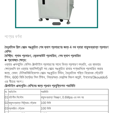
সাইট
ম্যাপ
গোপনীয়তা
পণ্যের বর্ণনা
নীতি
বৈদ্যুতিক শিল্প কোল্ড সঙ্কুচিত শেষ ক্যাপ প্রসারণের জন্য 4 নখ দ্বারা বায়ুসংক্রান্ত প্রসারণ
মেশিন
বৈশিষ্ট্য: গ্লাভ প্রসারণ, ব্রেকআউট প্রসারিত, শেষ ক্যাপ প্রসারিত
■ প্রযোজ্য ক্ষেত্র:
ওয়্যার এক্সপান্ডিং মেশিন টেক্সটাইল প্রসারণের সাথে ভিন্ন প্রসারণ পদ্ধতি, এর ব্যবহার
ক্ষেত্রগুলি হল ওয়্যার অ্যাসিস্ট্যান্ট সহ কোল্ড সঙ্কুচিত রাবার পণ্যগুলিকে প্রসারিত করার
জন্য, যেমন: টেলিকমিউনিকেশন কোল্ড সঙ্কুচিত টিউব, বৈদ্যুতিক শক্তি নিরোধক স্ট্রেইট
টিউব, 600 মিমি দৈর্ঘ্যের সিল টিউব, নিম্ন/মধ্য ভোল্টেজ মিডল জয়েন্ট, ইনডোর/3koutdo5
এর নীচের অংশ।
টেক্সটাইল এক্সপেন্ডিং মেশিনের জন্য প্রধান প্রযুক্তিগত পরামিতি
না.
আইটেম
পরামিতি
01
গতিশীল সিস্টেম
বায়ুসংক্রান্ত নিয়ন্ত্রণ, 0.6Mpa এর কম নয়
02
বায়ুসংক্রান্ত সিলিন্ডার স্ট্রোক
100 মিমি
03
প্রসারিত স্ট্রোক
100 মিমি