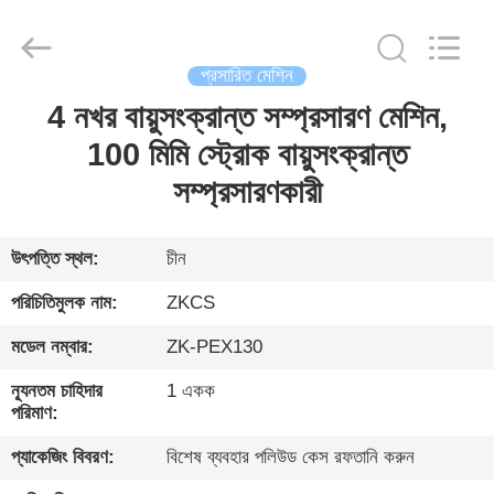
HENGYANG
ZK
INDUSTRIAL
CO.,
LTD.
All
প্রসারিত মেশিন
Rights
Reserved.
4 নখর বায়ুসংক্রান্ত সম্প্রসারণ মেশিন,
বাড়ি
100 মিমি স্ট্রোক বায়ুসংক্রান্ত
পণ্য
সম্প্রসারণকারী
ভিডিও
উৎপত্তি স্থল:
চীন
পরিচিতিমুলক নাম:
ZKCS
আমাদের
মডেল নম্বার:
ZK-PEX130
সম্পর্কে
ন্যূনতম চাহিদার
1 একক
পরিমাণ:
কারখানা
প্যাকেজিং বিবরণ:
বিশেষ ব্যবহার পলিউড কেস রফতানি করুন
সফর