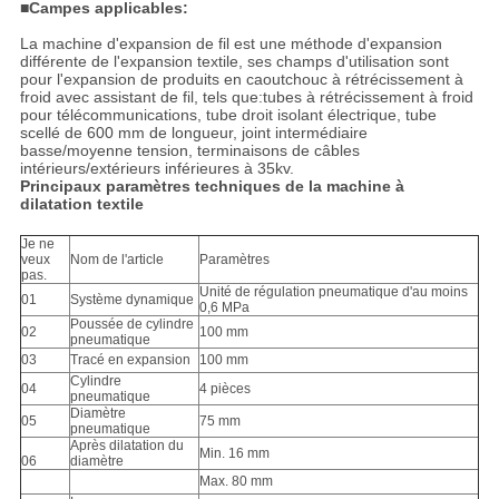
DE
■Campes applicables:
CONFIDENTIALITÉ
La machine d'expansion de fil est une méthode d'expansion
différente de l'expansion textile, ses champs d'utilisation sont
pour l'expansion de produits en caoutchouc à rétrécissement à
froid avec assistant de fil, tels que:tubes à rétrécissement à froid
pour télécommunications, tube droit isolant électrique, tube
scellé de 600 mm de longueur, joint intermédiaire
basse/moyenne tension, terminaisons de câbles
intérieurs/extérieurs inférieures à 35kv.
Principaux paramètres techniques de la machine à
dilatation textile
Je ne
veux
Nom de l'article
Paramètres
pas.
Unité de régulation pneumatique d'au moins
01
Système dynamique
0,6 MPa
Poussée de cylindre
02
100 mm
pneumatique
03
Tracé en expansion
100 mm
Cylindre
04
4 pièces
pneumatique
Diamètre
05
75 mm
pneumatique
Après dilatation du
Min. 16 mm
06
diamètre
Max. 80 mm