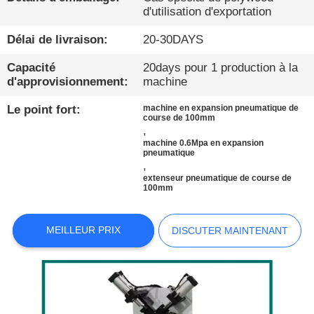
d'utilisation d'exportation
À
Délai de livraison:
20-30DAYS
PROPOS
Capacité
20days pour 1 production à la
DE
d'approvisionnement:
machine
NOUS
Le point fort:
machine en expansion pneumatique de
course de 100mm
,
VISITE
machine 0.6Mpa en expansion
pneumatique
D'USINE
,
extenseur pneumatique de course de
100mm
CONDITIONS
DE
MEILLEUR PRIX
DISCUTER MAINTENANT
PAIEMENT
CONTACTEZ-