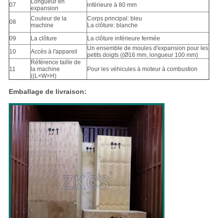
Longueur en
07
inférieure à 80 mm
expansion
Couleur de la
Corps principal: bleu
08
machine
La clôture: blanche
09
La clôture
La clôture inférieure fermée
Un ensemble de moules d'expansion pour les
10
Accès à l'appareil
petits doigts ((Ø16 mm, longueur 100 mm)
Référence taille de
11
la machine
Pour les véhicules à moteur à combustion
((L×W×H)
Emballage de livraison: