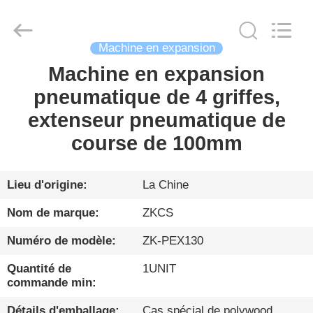
2026
HENGYANG
ZK
INDUSTRIAL
CO.,
LTD.
Machine en expansion
All
Rights
Machine en expansion
FIL
Reserved.
pneumatique de 4 griffes,
D'ACIER
extenseur pneumatique de
À
course de 100mm
FAIBLE
TENEUR
EN
Lieu d'origine:
La Chine
CARBONE
Nom de marque:
ZKCS
Numéro de modèle:
ZK-PEX130
PRODUITS
Quantité de
1UNIT
commande min:
VIDÉO
Détails d'emballage:
Cas spécial de polywood