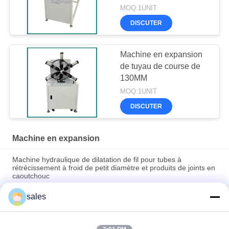
MOQ:1UNIT
DISCUTER
Machine en expansion
de tuyau de course de
130MM
MOQ:1UNIT
DISCUTER
Machine en expansion
Machine hydraulique de dilatation de fil pour tubes à
rétrécissement à froid de petit diamètre et produits de joints en
caoutchouc
sales
Machine d'élargissement textile à grande vitesse permettant
d'économiser l'énergie
Machine à enroulement en spirale à ultrasons et machine à