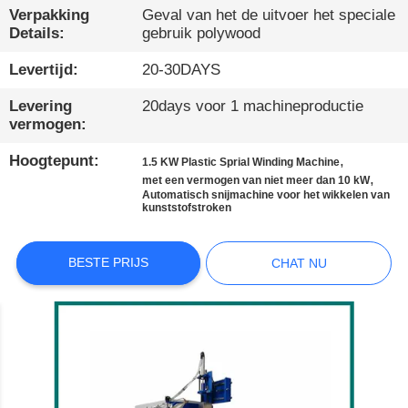
DE
Verpakking
Geval van het de uitvoer het speciale
FABRIEK
Details:
gebruik polywood
Levertijd:
20-30DAYS
KWALITEITSCONTROLE
Levering
20days voor 1 machineproductie
vermogen:
NEEM
Hoogtepunt:
,
1.5 KW Plastic Sprial Winding Machine
CONTACT
,
met een vermogen van niet meer dan 10 kW
Automatisch snijmachine voor het wikkelen van
MET
kunststofstroken
ONS
BESTE PRIJS
CHAT NU
OP
NIEUWS
GEVALLEN