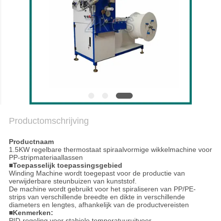
BLOGGEN
SITEMAP
PRIVACYBELEID
Productomschrijving
Productnaam
1.5KW regelbare thermostaat spiraalvormige wikkelmachine voor
PP-stripmateriaallassen
■Toepasselijk toepassingsgebied
Winding Machine wordt toegepast voor de productie van
verwijderbare steunbuizen van kunststof.
De machine wordt gebruikt voor het spiraliseren van PP/PE-
strips van verschillende breedte en dikte in verschillende
diameters en lengtes, afhankelijk van de productvereisten
■Kenmerken:
PID-regeling voor stabiele temperatuuruitvoer