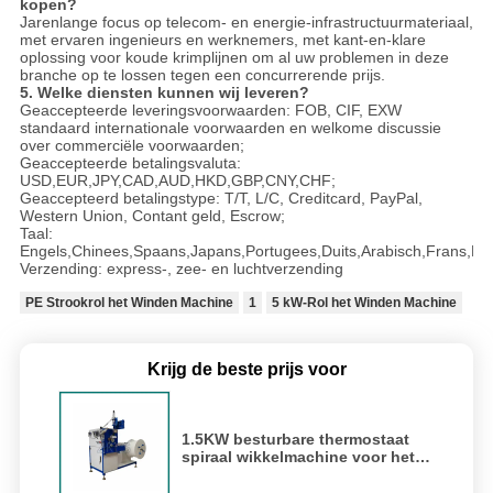
kopen?
Jarenlange focus op telecom- en energie-infrastructuurmateriaal,
met ervaren ingenieurs en werknemers, met kant-en-klare
oplossing voor koude krimplijnen om al uw problemen in deze
branche op te lossen tegen een concurrerende prijs.
5. Welke diensten kunnen wij leveren?
Geaccepteerde leveringsvoorwaarden: FOB, CIF, EXW
standaard internationale voorwaarden en welkome discussie
over commerciële voorwaarden;
Geaccepteerde betalingsvaluta:
USD,EUR,JPY,CAD,AUD,HKD,GBP,CNY,CHF;
Geaccepteerd betalingstype: T/T, L/C, Creditcard, PayPal,
Western Union, Contant geld, Escrow;
Taal:
Engels,Chinees,Spaans,Japans,Portugees,Duits,Arabisch,Frans,Rus
Verzending: express-, zee- en luchtverzending
PE Strookrol het Winden Machine
1
5 kW-Rol het Winden Machine
Krijg de beste prijs voor
1.5KW besturbare thermostaat
spiraal wikkelmachine voor het
lassen van PP strip materiaal