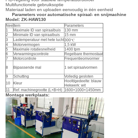
Multifunctionele gebruiksoptie
Materiaal laden en uploaden eenvoudig in één eenheid
Parameters voor automatische spiraal- en snijmachine
Model: ZK-HAW130
Nee
Item
Parameters
1
Maximale ID van spiraalbuis
130 mm
2
Minimale ID van spiraalbuis
15 mm
3
Lastemperatuur met hete lucht
300℃
4
Motorvermogen
1,5 kW
5
Maximale rotatiesnelheid
1400 tpm
6
Verwarmingscontrole
Regelbare thermostaat
7
Motorcontrole
Frequentieomvormer
8
Bijpassende mal
1 set spiraalvormen
9
Schutting
Volledig gesloten
Hoofdgedeelte: blauw
10
Kleur
Hekwerk: wit
11
Ref. machinegrootte (L×B×H)
1600×1000×1450mm
Montage werkplaats: