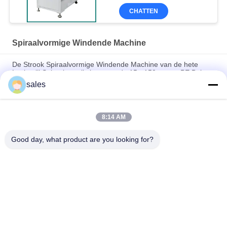
CHATTEN
Spiraalvormige Windende Machine
De Strook Spiraalvormige Windende Machine van de hete
Luchtstijl Spiraalsgewijs bewegende 15 - 150mm pp PE Buis
sales
PP-materiaal kernstrookmachine automatisch snijden voor
plastic strook wikkelen
8:14 AM
15 - 150 mm tube warmlucht automatische kern band
wikkelmotor plastic spiraal wikkelmotor
Good day, what product are you looking for?
populaire categorieën
Alle
De Koude Krimpt 
EPDM-De Koude 
Buis
Krimpt Buis
De Siliconekoude 
De Koude Krimpt 