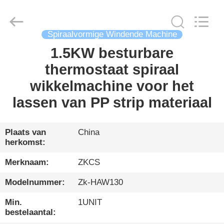
HENGYANG
ZK
INDUSTRIAL
CO.,
LTD.
Spiraalvormige Windende Machine
All
Rights
Reserved.
1.5KW besturbare
THUIS
thermostaat spiraal
PRODUCTEN
wikkelmachine voor het
lassen van PP strip materiaal
VIDEO'S
Plaats van
China
herkomst:
OVER
ONS
Merknaam:
ZKCS
Modelnummer:
Zk-HAW130
RONDLEIDING
Min.
1UNIT
DOOR
bestelaantal: