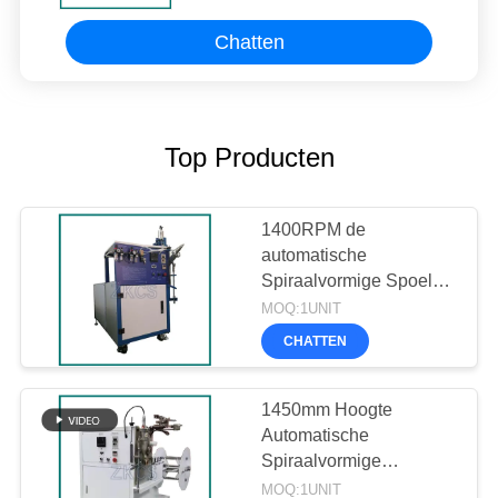
Chatten
Top Producten
1400RPM de
automatische
Spiraalvormige Spoel
van pp
MOQ:1UNIT
CHATTEN
1450mm Hoogte
Automatische
Spiraalvormige
Windende Machine
MOQ:1UNIT