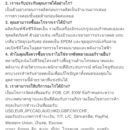
2. เราจะรับประกันคุณภาพได้อย่างไร?
เป็นตัวอย่างก่อนการผลิตก่อนการผลิตเป็นจำนวนมากเสมอ
การตรวจสอบขั้นสุดท้ายก่อนจัดส่งเสมอ
3. คุณสามารถซื้ออะไรจากเราได้บ้าง?
ผลิตภัณฑ์ซีลซีรีส์หดเย็น รวมถึงเครื่องจักรแปรรูปแบบกำหนดเองและ
ชุดผลิตภัณฑ์ ตัวอย่างเช่น เครื่องม้วนและขยายการประมวลผล แถบ
เกลียว/วัสดุรองรับท่อ ท่อหดเย็น EPDM และชุดอุปกรณ์เสริมสาย
เคเบิลซิลิโคนในอุตสาหกรรมโทรคมนาคมและพลังงานไฟฟ้า
4. ทำไมคุณจึงควรซื้อจากเราไม่ใช่จากซัพพลายเออร์รายอื่น?
หลายปีมุ่งเน้นไปที่วัสดุโครงสร้างพื้นฐานด้านโทรคมนาคมและ
พลังงาน ด้วยวิศวกรและพนักงานที่มีประสบการณ์ พร้อมโซลูชันแบบ
ครบวงจรสำหรับสายหดเย็นเพื่อแก้ไขปัญหาทั้งหมดของคุณใน
อุตสาหกรรมนี้ด้วยราคาที่แข่งขันได้
5. เราสามารถให้บริการอะไรได้บ้าง?
เงื่อนไขการจัดส่งที่ยอมรับ: FOB, CIF, EXW ข้อกำหนดระหว่าง
ประเทศมาตรฐานและยินดีต้อนรับการอภิปรายเงื่อนไขทางการค้า
สกุลเงินการชำระเงินที่ยอมรับ:
USD,EUR,JPY,CAD,AUD,HKD,GBP,CNY,CHF;
ยอมรับประเภทการชำระเงิน: T/T, L/C, บัตรเครดิต, PayPal,
Western Union, เงินสด, Escrow;
ภาษา: อังกฤษ, จีน, สเปน, ญี่ปุ่น, โปรตุเกส, เยอรมัน, อาหรับ,