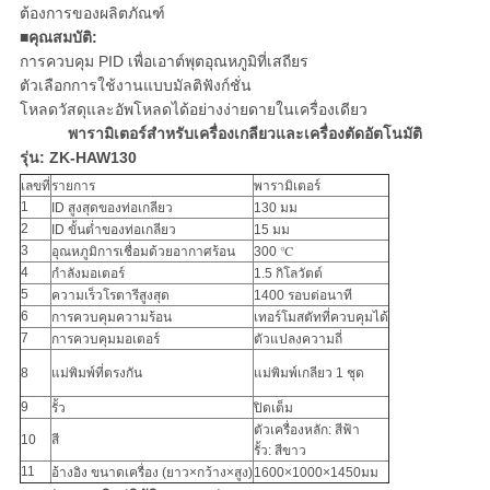
เป็น
ต้องการของผลิตภัณฑ์
■คุณสมบัติ:
ส่วน
การควบคุม PID เพื่อเอาต์พุตอุณหภูมิที่เสถียร
ตัวเลือกการใช้งานแบบมัลติฟังก์ชั่น
โหลดวัสดุและอัพโหลดได้อย่างง่ายดายในเครื่องเดียว
ตัว
พารามิเตอร์สำหรับเครื่องเกลียวและเครื่องตัดอัตโนมัติ
รุ่น: ZK-HAW130
เลขที่
รายการ
พารามิเตอร์
1
ID สูงสุดของท่อเกลียว
130 มม
2
ID ขั้นต่ำของท่อเกลียว
15 มม
3
อุณหภูมิการเชื่อมด้วยอากาศร้อน
300 ℃
4
กำลังมอเตอร์
1.5 กิโลวัตต์
5
ความเร็วโรตารีสูงสุด
1400 รอบต่อนาที
6
การควบคุมความร้อน
เทอร์โมสตัทที่ควบคุมได้
7
การควบคุมมอเตอร์
ตัวแปลงความถี่
8
แม่พิมพ์ที่ตรงกัน
แม่พิมพ์เกลียว 1 ชุด
9
รั้ว
ปิดเต็ม
ตัวเครื่องหลัก: สีฟ้า
10
สี
รั้ว: สีขาว
11
อ้างอิง ขนาดเครื่อง (ยาว×กว้าง×สูง)
1600×1000×1450มม