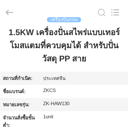
-
2026
HENGYANG
ZK
INDUSTRIAL
CO.,
เครื่องปั่นกลม
LTD.
All
Rights
1.5KW เครื่องปั่นสไพร่แบบเทอร์
บ้าน
Reserved.
โมสแตมที่ควบคุมได้ สําหรับปั่น
สินค้า
วัสดุ PP สาย
วิดีโอ
สถานที่กำเนิด:
ประเทศจีน
ZKCS
ชื่อแบรนด์:
เกี่ยว
ZK-HAW130
หมายเลขรุ่น:
กับ
1unit
จำนวนสั่งซื้อขั้น
เรา
ต่ำ: