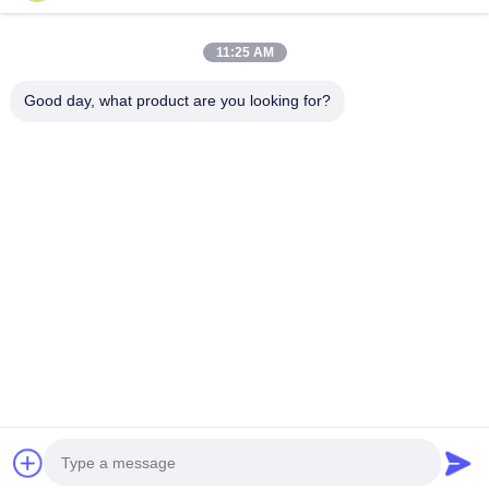
PP วัสดุ เครื่องตัดแกนสเต็ปอัตโนมัติสําหรับการลวดสเต็ปพลาสติก
11:25 AM
15 - 150 มม ท่ออากาศร้อน อัตโนมัติแกนสตรีปลิสติก
Good day, what product are you looking for?
หมวดหมู่ยอดนิยม
ทั้งหมด
ท่อหดเย็น
ท่อหดเย็น EPDM
อุปกรณ์เสริมสาย
ท่อหดซิลิโคนเย็น
เคเบิลหดเย็น
การยุติการหดตัวด้วย
การหลุดสายไฟฟ้า
ความเย็น
แขนป้องกัน
เครื่องขยาย
คุยตอนนี้